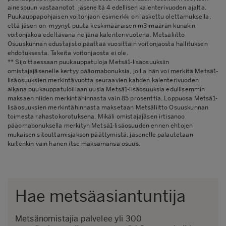
ainespuun vastaanotot jäseneltä 4 edellisen kalenterivuoden ajalta.
Puukauppapohjaisen voitonjaon esimerkki on laskettu olettamuksella,
että jäsen on myynyt puuta keskimääräisen m3-määrän kunakin
voitonjakoa edeltävänä neljänä kalenterivuotena. Metsäliitto
Osuuskunnan edustajisto päättää vuosittain voitonjaosta hallituksen
ehdotuksesta. Takeita voitonjaosta ei ole.
** Sijoittaessaan puukauppatuloja Metsä1-lisäosuuksiin
omistajajäsenelle kertyy pääomabonuksia, joilla hän voi merkitä Metsä1-
lisäosuuksien merkintävuotta seuraavien kahden kalenterivuoden
aikana puukauppatuloillaan uusia Metsä1-lisäosuuksia edullisemmin
maksaen niiden merkintähinnasta vain 85 prosenttia. Loppuosa Metsä1-
lisäosuuksien merkintähinnasta maksetaan Metsäliitto Osuuskunnan
toimesta rahastokorotuksena. Mikäli omistajajäsen irtisanoo
pääomabonuksella merkityn Metsä1-lisäosuuden ennen ehtojen
mukaisen sitouttamisjakson päättymistä, jäsenelle palautetaan
kuitenkin vain hänen itse maksamansa osuus.
Hae metsäasiantuntija
Metsänomistajia palvelee yli 300