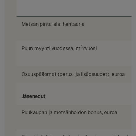
Metsän pinta-ala, hehtaaria
3
Puun myynti vuodessa, m
/vuosi 
Osuuspääomat (perus- ja lisäosuudet), euroa
Jäsenedut
Puukaupan ja metsänhoidon bonus, euroa