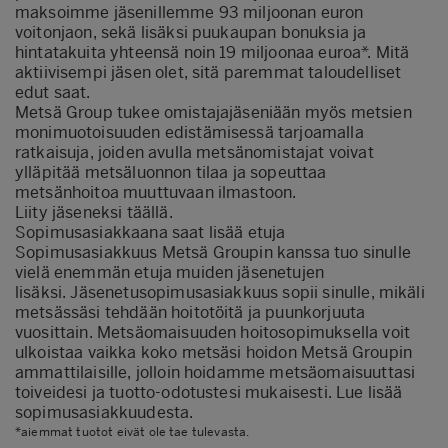
maksoimme jäsenillemme 93 miljoonan euron
voitonjaon, sekä lisäksi puukaupan bonuksia ja
hintatakuita yhteensä noin 19 miljoonaa euroa*. Mitä
aktiivisempi jäsen olet, sitä paremmat taloudelliset
edut saat.
Metsä Group tukee omistajajäseniään myös metsien
monimuotoisuuden edistämisessä tarjoamalla
ratkaisuja, joiden avulla metsänomistajat voivat
ylläpitää metsäluonnon tilaa ja sopeuttaa
metsänhoitoa muuttuvaan ilmastoon.
Liity jäseneksi täällä.
Sopimusasiakkaana saat lisää etuja
Sopimusasiakkuus Metsä Groupin kanssa tuo sinulle
vielä enemmän etuja muiden jäsenetujen
lisäksi. Jäsenetusopimusasiakkuus sopii sinulle, mikäli
metsässäsi tehdään hoitotöitä ja puunkorjuuta
vuosittain. Metsäomaisuuden hoitosopimuksella voit
ulkoistaa vaikka koko metsäsi hoidon Metsä Groupin
ammattilaisille, jolloin hoidamme metsäomaisuuttasi
toiveidesi ja tuotto-odotustesi mukaisesti. Lue lisää
sopimusasiakkuudesta
.
*aiemmat tuotot eivät ole tae tulevasta.