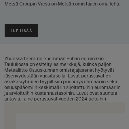
Metsä Groupin Viesti on Metsän omistajien oma lehti.
LUE LISÄÄ
Yhdessä teemme enemmän – ihan euroinakin
Taulukossa on esitelty esimerkkejä, kuinka paljon
Metsäliitto Osuuskunnan omistajajäsenet hyötyvät
jäsenyydestään vuositasolla. Luvut perustuvat eri
asiakasryhmien tyypillisiin puunmyyntimääriin sekä
osuuspääomiin keskimäärin sijoitettuihin euromääriin
ja arvioituihin kustannustasoihin. Luvut ovat suuntaa-
antavia, ja ne perustuvat vuoden 2024 tietoihin.