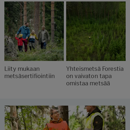
Liity mukaan
Yhteismetsä Forestia
metsäsertifiointiin
on vaivaton tapa
omistaa metsää