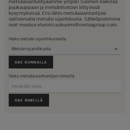
metsäasiantuntijaamme ympäri Suomen kaikissa
puukauppaan ja metsänhoitoon liittyvissä
kysymyksissä. Etsi lähin metsäasiantuntijasi
valitsemalla metsäsi sijaintikunta. Sähköpostimme
ovat muotoa etunimi.sukunimi@metsagroup.com.
Haku metsän sijaintikunnalla
HAE KUNNALLA
Haku metsäasiantuntijan nimellä
HAE NIMELLÄ