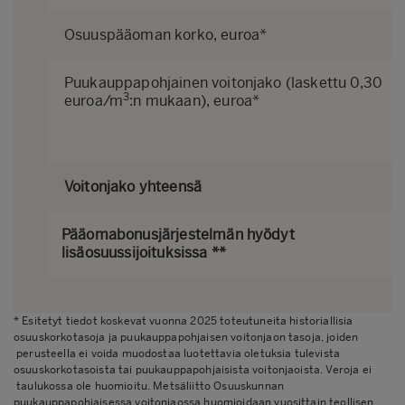
Osuuspääoman korko, euroa*
Puukauppapohjainen voitonjako
(laskettu 0,30
3
euroa/m
:n mukaan), euroa*
Voitonjako yhteensä
Pääomabonusjärjestelmän hyödyt
lisäosuussijoituksissa **
* Esitetyt tiedot koskevat vuonna 2025 toteutuneita historiallisia
osuuskorkotasoja ja puukauppapohjaisen voitonjaon tasoja, joiden
perusteella ei voida muodostaa luotettavia oletuksia tulevista
osuuskorkotasoista tai puukauppapohjaisista voitonjaoista. Veroja ei
taulukossa ole huomioitu. Metsäliitto Osuuskunnan
puukauppapohjaisessa voitonjaossa huomioidaan vuosittain teollisen