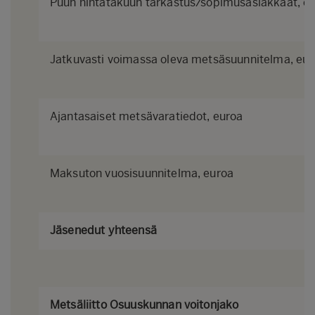
Puun hintatakuun tarkastus/sopimusasiakkaat, e
Jatkuvasti voimassa oleva metsäsuunnitelma, eur
Ajantasaiset metsävaratiedot, euroa
Maksuton vuosisuunnitelma, euroa
Jäsenedut yhteensä
Metsäliitto Osuuskunnan voitonjako