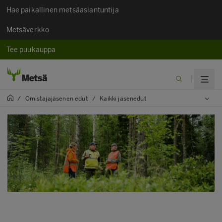
Hae paikallinen metsäasiantuntija
Metsäverkko
Tee puukauppa
/
Omistajajäsenen edut
/
Kaikki jäsenedut