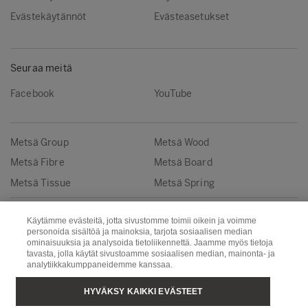
Evästekäytännöt
Evästeasetukset
Seuraa meitä
Facebook
YouTube
Metsä Group
Metsä Wood
Metsä Fibre
Metsä Board
Metsä Tissue
Metsä Spring
Copyright © Metsä Group
Käytämme evästeitä, jotta sivustomme toimii oikein ja voimme
personoida sisältöä ja mainoksia, tarjota sosiaalisen median
ominaisuuksia ja analysoida tietoliikennettä. Jaamme myös tietoja
tavasta, jolla käytät sivustoamme sosiaalisen median, mainonta- ja
analytiikkakumppaneidemme kanssaa.
HYVÄKSY KAIKKI EVÄSTEET