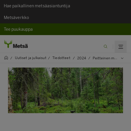
Hae paikallinen metsäasiantuntija
Metsäverkko
Tee puukauppa
Uutiset ja julkaisut​
Tiedotteet
/
/
/
2024
/
Peitteinen metsänkasvatus rehevien turvemaiden käytännöksi Metsä Group Plus -hoitomallissa