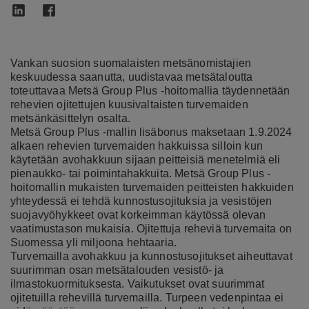
Vankan suosion suomalaisten metsänomistajien
keskuudessa saanutta, uudistavaa metsätaloutta
toteuttavaa Metsä Group Plus -hoitomallia täydennetään
rehevien ojitettujen kuusivaltaisten turvemaiden
metsänkäsittelyn osalta.
Metsä Group Plus -mallin lisäbonus maksetaan 1.9.2024
alkaen rehevien turvemaiden hakkuissa silloin kun
käytetään avohakkuun sijaan peitteisiä menetelmiä eli
pienaukko- tai poimintahakkuita. Metsä Group Plus -
hoitomallin mukaisten turvemaiden peitteisten hakkuiden
yhteydessä ei tehdä kunnostusojituksia ja vesistöjen
suojavyöhykkeet ovat korkeimman käytössä olevan
vaatimustason mukaisia. Ojitettuja reheviä turvemaita on
Suomessa yli miljoona hehtaaria.
Turvemailla avohakkuu ja kunnostusojitukset aiheuttavat
suurimman osan metsätalouden vesistö- ja
ilmastokuormituksesta. Vaikutukset ovat suurimmat
ojitetuilla rehevillä turvemailla. Turpeen vedenpintaa ei