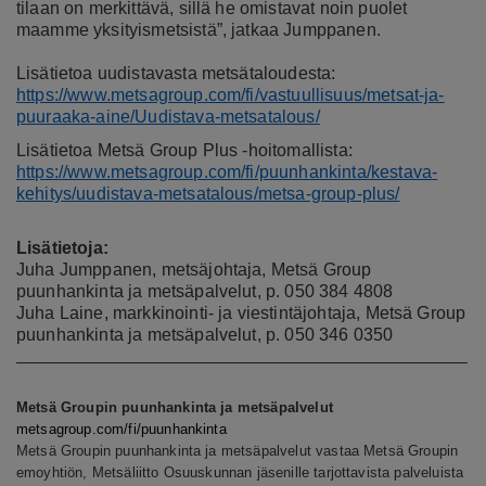
tilaan on merkittävä, sillä he omistavat noin puolet
maamme yksityismetsistä”, jatkaa Jumppanen.
Lisätietoa uudistavasta metsätaloudesta:
https://www.metsagroup.com/fi/vastuullisuus/metsat-ja-
puuraaka-aine/Uudistava-metsatalous/
Lisätietoa Metsä Group Plus -hoitomallista:
https://www.metsagroup.com/fi/puunhankinta/kestava-
kehitys/uudistava-metsatalous/metsa-group-plus/
Lisätietoja:
Juha Jumppanen, metsäjohtaja, Metsä Group
puunhankinta ja metsäpalvelut, p. 050 384 4808
Juha Laine, markkinointi- ja viestintäjohtaja, Metsä Group
puunhankinta ja metsäpalvelut, p. 050 346 0350
Metsä Groupin puunhankinta ja metsäpalvelut
metsagroup.com/fi/puunhankinta
Metsä Groupin puunhankinta ja metsäpalvelut vastaa Metsä Groupin
emoyhtiön, Metsäliitto Osuuskunnan jäsenille tarjottavista palveluista