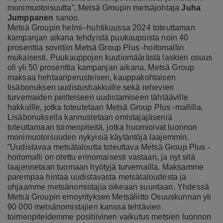
monimuotoisuutta”, Metsä Groupin metsäjohtaja
Juha
Jumppanen
sanoo.
Metsä Groupin helmi–huhtikuussa 2024 toteuttaman
kampanjan aikana tehdyistä puukaupoista noin 40
prosenttia sovittiin Metsä Group Plus -hoitomallin
mukaisesti. Puukauppojen kuutiomäärästä laskien osuus
oli yli 50 prosenttia kampanjan aikana. Metsä Group
maksaa hehtaariperusteisen, kauppakohtaisen
lisäbonuksen uudistushakkuille sekä rehevien
turvemaiden peitteiseen uudistamiseen tähtääville
hakkuille, jotka toteutetaan Metsä Group Plus -mallilla.
Lisäbonuksella kannustetaan omistajajäseniä
toteuttamaan toimenpiteitä, jotka huomioivat luonnon
monimuotoisuuden nykyisiä käytäntöjä laajemmin.
”Uudistavaa metsätaloutta toteuttava Metsä Group Plus -
hoitomalli on otettu erinomaisesti vastaan, ja nyt sitä
laajennetaan tuomaan hyötyjä turvemailla. Maksamme
parempaa hintaa uudistavasta metsätaloudesta ja
ohjaamme metsänomistajia oikeaan suuntaan. Yhdessä
Metsä Groupin emoyrityksen Metsäliitto Osuuskunnan yli
90 000 metsänomistajien kanssa tehtävien
toimenpiteidemme positiivinen vaikutus metsien luonnon