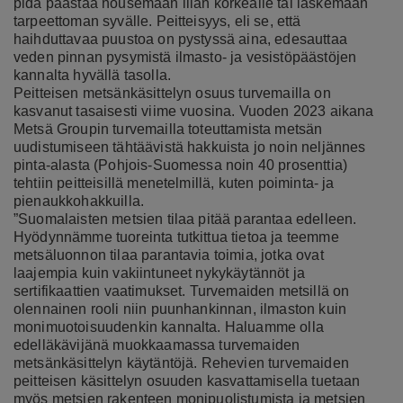
pidä päästää nousemaan liian korkealle tai laskemaan
tarpeettoman syvälle. Peitteisyys, eli se, että
haihduttavaa puustoa on pystyssä aina, edesauttaa
veden pinnan pysymistä ilmasto- ja vesistöpäästöjen
kannalta hyvällä tasolla.
Peitteisen metsänkäsittelyn osuus turvemailla on
kasvanut tasaisesti viime vuosina. Vuoden 2023 aikana
Metsä Groupin turvemailla toteuttamista metsän
uudistumiseen tähtäävistä hakkuista jo noin neljännes
pinta-alasta (Pohjois-Suomessa noin 40 prosenttia)
tehtiin peitteisillä menetelmillä, kuten poiminta- ja
pienaukkohakkuilla.
”Suomalaisten metsien tilaa pitää parantaa edelleen.
Hyödynnämme tuoreinta tutkittua tietoa ja teemme
metsäluonnon tilaa parantavia toimia, jotka ovat
laajempia kuin vakiintuneet nykykäytännöt ja
sertifikaattien vaatimukset. Turvemaiden metsillä on
olennainen rooli niin puunhankinnan, ilmaston kuin
monimuotoisuudenkin kannalta. Haluamme olla
edelläkävijänä muokkaamassa turvemaiden
metsänkäsittelyn käytäntöjä. Rehevien turvemaiden
peitteisen käsittelyn osuuden kasvattamisella tuetaan
myös metsien rakenteen monipuolistumista ja metsien