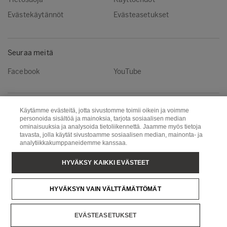
Evästekäytännöt
Evästeasetukset
Seuraa meitä
Facebook
YouTube
Metsä Group
Metsä Wood
Käytämme evästeitä, jotta sivustomme toimii oikein ja voimme
personoida sisältöä ja mainoksia, tarjota sosiaalisen median
Metsä Fibre
Metsä Board
ominaisuuksia ja analysoida tietoliikennettä. Jaamme myös tietoja
tavasta, jolla käytät sivustoamme sosiaalisen median, mainonta- ja
Metsä Tissue
Metsä Spring
analytiikkakumppaneidemme kanssaa.
Copyright © Metsä Group
HYVÄKSY KAIKKI EVÄSTEET
HYVÄKSYN VAIN VÄLTTÄMÄTTÖMÄT
EVÄSTEASETUKSET