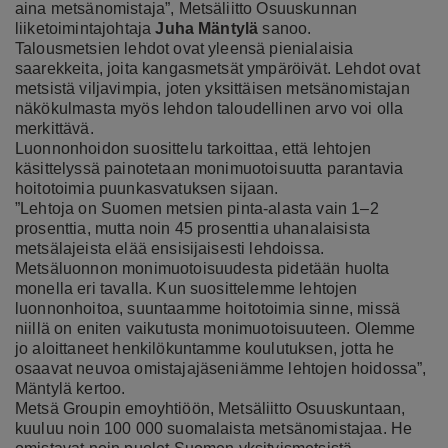
aina metsänomistaja”, Metsäliitto Osuuskunnan
liiketoimintajohtaja
Juha Mäntylä
sanoo.
Talousmetsien lehdot ovat yleensä pienialaisia
saarekkeita, joita kangasmetsät ympäröivät. Lehdot ovat
metsistä viljavimpia, joten yksittäisen metsänomistajan
näkökulmasta myös lehdon taloudellinen arvo voi olla
merkittävä.
Luonnonhoidon suosittelu tarkoittaa, että lehtojen
käsittelyssä painotetaan monimuotoisuutta parantavia
hoitotoimia puunkasvatuksen sijaan.
”Lehtoja on Suomen metsien pinta-alasta vain 1–2
prosenttia, mutta noin 45 prosenttia uhanalaisista
metsälajeista elää ensisijaisesti lehdoissa.
Metsäluonnon monimuotoisuudesta pidetään huolta
monella eri tavalla. Kun suosittelemme lehtojen
luonnonhoitoa, suuntaamme hoitotoimia sinne, missä
niillä on eniten vaikutusta monimuotoisuuteen. Olemme
jo aloittaneet henkilökuntamme koulutuksen, jotta he
osaavat neuvoa omistajajäseniämme lehtojen hoidossa”,
Mäntylä kertoo.
Metsä Groupin emoyhtiöön, Metsäliitto Osuuskuntaan,
kuuluu noin 100 000 suomalaista metsänomistajaa. He