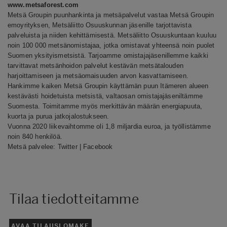
www.metsaforest.com
Metsä Groupin puunhankinta ja metsäpalvelut vastaa Metsä Groupin
emoyrityksen, Metsäliitto Osuuskunnan jäsenille tarjottavista
palveluista ja niiden kehittämisestä. Metsäliitto Osuuskuntaan kuuluu
noin 100 000 metsänomistajaa, jotka omistavat yhteensä noin puolet
Suomen yksityismetsistä. Tarjoamme omistajajäsenillemme kaikki
tarvittavat metsänhoidon palvelut kestävän metsätalouden
harjoittamiseen ja metsäomaisuuden arvon kasvattamiseen.
Hankimme kaiken Metsä Groupin käyttämän puun Itämeren alueen
kestävästi hoidetuista metsistä, valtaosan omistajajäseniltämme
Suomesta. Toimitamme myös merkittävän määrän energiapuuta,
kuorta ja purua jatkojalostukseen.
Vuonna 2020 liikevaihtomme oli 1,8 miljardia euroa, ja työllistämme
noin 840 henkilöä.
Metsä palvelee:
Twitter
|
Facebook
Tilaa tiedotteitamme
AVAA TILAUSLOMAKE