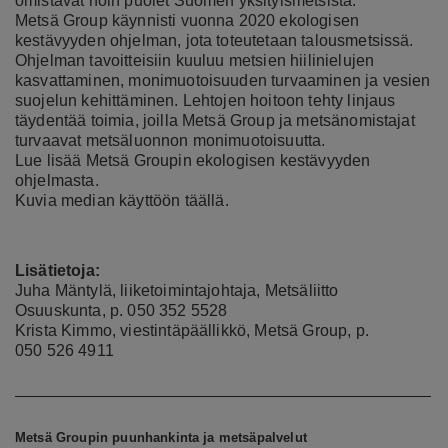
omistavat noin puolet Suomen yksityismetsistä.
Metsä Group käynnisti vuonna 2020 ekologisen
kestävyyden ohjelman, jota toteutetaan talousmetsissä.
Ohjelman tavoitteisiin kuuluu metsien hiilinielujen
kasvattaminen, monimuotoisuuden turvaaminen ja vesien
suojelun kehittäminen. Lehtojen hoitoon tehty linjaus
täydentää toimia, joilla Metsä Group ja metsänomistajat
turvaavat metsäluonnon monimuotoisuutta.
Lue lisää
Metsä Groupin ekologisen kestävyyden
ohjelmasta
.
Kuvia median käyttöön
täällä
.
Lisätietoja:
Juha Mäntylä, liiketoimintajohtaja, Metsäliitto
Osuuskunta, p. 050 352 5528
Krista Kimmo, viestintäpäällikkö, Metsä Group, p.
050 526 4911
Metsä Groupin puunhankinta ja metsäpalvelut