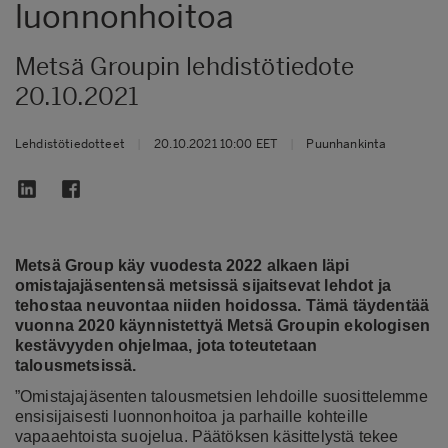
luonnonhoitoa
Metsä Groupin lehdistötiedote
20.10.2021
Lehdistötiedotteet
|
20.10.2021 10:00 EET
|
Puunhankinta
Metsä Group käy vuodesta 2022 alkaen läpi
omistajajäsentensä metsissä sijaitsevat lehdot ja
tehostaa neuvontaa niiden hoidossa. Tämä täydentää
vuonna 2020 käynnistettyä Metsä Groupin ekologisen
kestävyyden ohjelmaa, jota toteutetaan
talousmetsissä.
”Omistajajäsenten talousmetsien lehdoille suosittelemme
ensisijaisesti luonnonhoitoa ja parhaille kohteille
vapaaehtoista suojelua. Päätöksen käsittelystä tekee