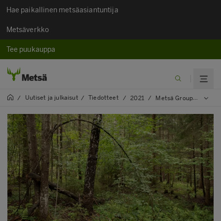
Hae paikallinen metsäasiantuntija
Metsäverkko
Tee puukauppa
Uutiset ja julkaisut​
Tiedotteet
/
/
/
2021
/
Metsä Group suosittelee lehdoille ensisijaisesti luonnonhoitoa