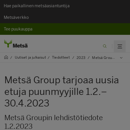
Hae paikallinen metsäasiantuntija
Metsäverkko
Tee puukauppa
Uutiset ja julkaisut​
Tiedotteet
/
/
/
2023
/
Metsä Group tarjoaa uusia etuja puunmyyjille 1.2.–30.4.2023
Metsä Group tarjoaa uusia
etuja puunmyyjille 1.2.–
30.4.2023
Metsä Groupin lehdistötiedote
1.2.2023