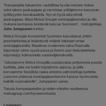
”Kampanjalla haluamme vauhdittaa hyvää metsien hoitoa
sekä talven puukauppaa ja varmistaa yrittäjiemme kasvavan
työllisyyden kesäkaudella. Nyt on hyvä aika tehdä
puukauppaa, liittyä Metsä Groupin omistajajäseneksi ja olla
mukana luomassa kestävää kasvua Suomeen”, metsäjohtaja
Juha Jumppanen
kertoo.
Metsä Groupin investoinnit Suomeen kasvattavat yhtiön
puunhankintaa ja lisääntyvät määrät halutaan ostaa
omistajajäseniltä. Maailman modernein saha Raumalla
käynnistyi viime syyskuussa ja Kemin uusi biotuotetehdas
käynnistyy kolmannella vuosineljänneksellä.
”Jalostamme Metsä Groupilla uusiutuvasta pohjoisesta puusta
tuotteita, joita me kaikki käytämme arjessa, ja joilla
korvaamme fossiilista raaka-aineista valmistettuja tuotteita.
Luomme yhdessä omistajajäsentemme kanssa hyvinvointia
kaikille suomalaisille”, Jumppanen sanoo.
Tutustu kampanjaetuihin ja niiden ehtoihin osoitteessa
metsagroup.com/hyvaametsasta
Lisätietoja: