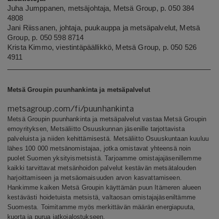
Juha Jumppanen, metsäjohtaja, Metsä Group, p. 050 384
4808
Jani Riissanen, johtaja, puukauppa ja metsäpalvelut, Metsä
Group, p. 050 598 8714
Krista Kimmo, viestintäpäällikkö, Metsä Group, p. 050 526
4911
Metsä Groupin puunhankinta ja metsäpalvelut
metsagroup.com/fi/puunhankinta
Metsä Groupin puunhankinta ja metsäpalvelut vastaa Metsä Groupin
emoyrityksen, Metsäliitto Osuuskunnan jäsenille tarjottavista
palveluista ja niiden kehittämisestä. Metsäliitto Osuuskuntaan kuuluu
lähes 100 000 metsänomistajaa, jotka omistavat yhteensä noin
puolet Suomen yksityismetsistä. Tarjoamme omistajajäsenillemme
kaikki tarvittavat metsänhoidon palvelut kestävän metsätalouden
harjoittamiseen ja metsäomaisuuden arvon kasvattamiseen.
Hankimme kaiken Metsä Groupin käyttämän puun Itämeren alueen
kestävästi hoidetuista metsistä, valtaosan omistajajäseniltämme
Suomesta. Toimitamme myös merkittävän määrän energiapuuta,
kuorta ja purua jatkojalostukseen.