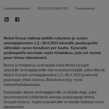
Lehdistötiedotteet
|
01.02.2023 08:00 EET
|
Puunhankinta
Metsä Group maksaa kaikille nykyisten ja uusien
omistajajäsenten 1.2.–30.4.2023 tekemille puukaupoille
vähintään euron bonuksen per kuutio. Kyseisille
puukaupoille annetaan myös hintatakuu, joka voi nostaa
puun hintaa takautuvasti.
Bonus ja hintatakuu ovat tarjolla sekä Metsä Groupin
nykyisille omistajajäsenille että metsänomistajille, jotka liittyvät
Metsä Groupin omistajajäseniksi 1.2.-30.4.2023 ja tekevät
puukaupat yhtiön kanssa. Bonuksia kertyy myös
metsänhoitotilauksista.
Kampanjan aikana omistajajäsenille on tarjolla etuja, jotka
tavanomaisesti edellyttävät aiempia puukauppoja Metsä
Groupin kanssa. Sopimusasiakkaille on tarjolla lisäetuja myös
takautuvasti.