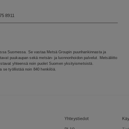
875 8911
assa Suomessa. Se vastaa Metsä Groupin puunhankinnasta ja
ttavat puukaupan sekä metsän- ja luonnonhoidon palvelut. Metsäliitto
stavat yhteensä noin puolet Suomen yksityismetsistä.
a se työllistää noin 840 henkilöä.
Yhteystiedot
Käy