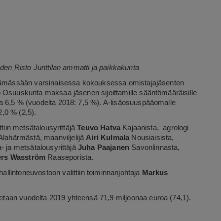
hden Risto Junttilan ammatti ja paikkakunta
pitämässään varsinaisessa kokouksessa omistajajäsenten
o Osuuskunta maksaa jäsenen sijoittamille sääntömääräisille
a 6,5 % (vuodelta 2018: 7,5 %). A-lisäosuuspääomalle
,0 % (2,5).
ttiin metsätalousyrittäjä
Teuvo Hatva
Kajaanista, agrologi
lahärmästä, maanviljelijä
Airi Kulmala
Nousiaisista,
- ja metsätalousyrittäjä
Juha Paajanen
Savonlinnasta,
rs Wasström
Raaseporista.
 hallintoneuvostoon valittiin toiminnanjohtaja
Markus
taan vuodelta 2019 yhteensä 71,9 miljoonaa euroa (74,1).