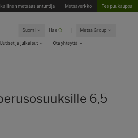
kallinen metsäasiantuntija
Metsäverkko
Tee puukauppa
Suomi
Hae
Metsä Group
Uutiset ja julkaisut​
Ota yhteyttä​
erusosuuksille 6,5