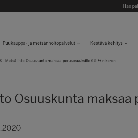
Hae pai
Puukauppa- ja metsänhoitopalvelut
Kestävä kehitys​
- Metsäliitto Osuuskunta maksaa perusosuuksille 6,5 %:n koron
tto Osuuskunta maksaa p
4.2020