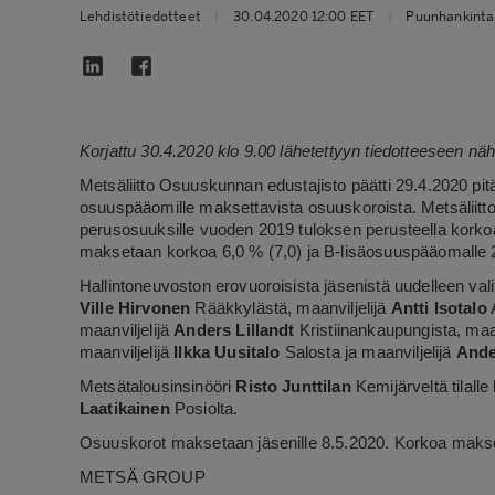
Lehdistötiedotteet
|
30.04.2020 12:00 EET
|
Puunhankinta
Korjattu 30.4.2020 klo 9.00 lähetettyyn tiedotteeseen nä
Metsäliitto Osuuskunnan edustajisto päätti 29.4.2020 
osuuspääomille maksettavista osuuskoroista. Metsäliitt
perusosuuksille vuoden 2019 tuloksen perusteella korko
maksetaan korkoa 6,0 % (7,0) ja B-lisäosuuspääomalle 2
Hallintoneuvoston erovuoroisista jäsenistä uudelleen vali
Ville Hirvonen
Rääkkylästä, maanviljelijä
Antti Isotalo
A
maanviljelijä
Anders Lillandt
Kristiinankaupungista, maa
maanviljelijä
Ilkka Uusitalo
Salosta ja maanviljelijä
Ande
Metsätalousinsinööri
Risto Junttilan
Kemijärveltä tilalle
Laatikainen
Posiolta.
Osuuskorot maksetaan jäsenille 8.5.2020. Korkoa makse
METSÄ GROUP