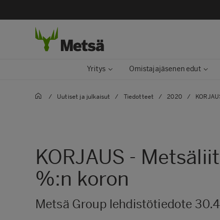
Yritys
Omistajajäsenen edut
/
Uutiset ja julkaisut​
/
Tiedotteet
/
2020
/
KORJAUS 
KORJAUS - Metsälii
%:n koron
Metsä Group lehdistötiedote 30.