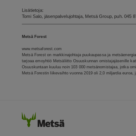
Lisätietoja:
Tomi Salo, jäsenpalvelujohtaja, Metsä Group, puh. 045 
Metsä Forest
www.metsaforest.com
Metsä Forest on markkinajohtaja puukaupassa ja metsäenergi
tarjoaa emoyhtiö Metsäliitto Osuuskunnan omistajajäsenille ka
Osuuskuntaan kuuluu noin 103 000 metsänomistajaa, jotka omi
Metsä Forestin liikevaihto vuonna 2019 oli 2,0 miljardia euroa, j