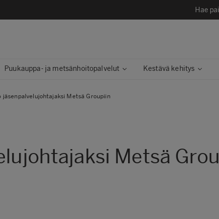
Hae pai
Puukauppa- ja metsänhoitopalvelut
Kestävä kehitys​
o jäsenpalvelujohtajaksi Metsä Groupiin
elujohtajaksi Metsä Grou