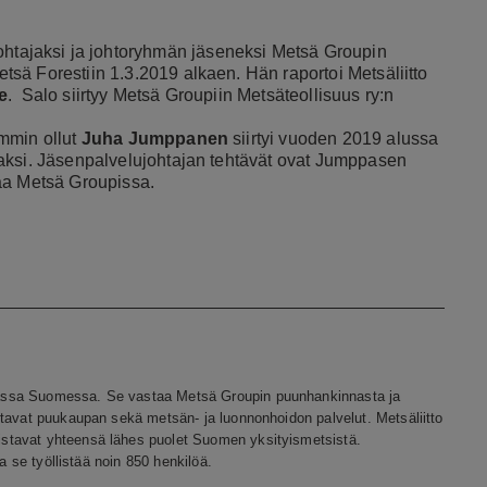
ohtajaksi ja johtoryhmän jäseneksi Metsä Groupin
sä Forestiin 1.3.2019 alkaen. Hän raportoi Metsäliitto
e
. Salo siirtyy Metsä Groupiin Metsäteollisuus ry:n
mmin ollut
Juha Jumppanen
siirtyi vuoden 2019 alussa
aksi. Jäsenpalvelujohtajan tehtävät ovat Jumppasen
aa Metsä Groupissa.
assa Suomessa. Se vastaa Metsä Groupin puunhankinnasta ja
ttavat puukaupan sekä metsän- ja luonnonhoidon palvelut. Metsäliitto
stavat yhteensä lähes puolet Suomen yksityismetsistä.
a se työllistää noin 850 henkilöä.