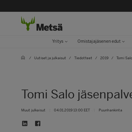
Yritys
Omistajajäsenen edut
/
Uutiset ja julkaisut​
/
Tiedotteet
/
2019
/
Tomi Sal
Tomi Salo jäsenpalv
Muut julkaisut
|
04.01.2019 13:00 EET
|
Puunhankinta