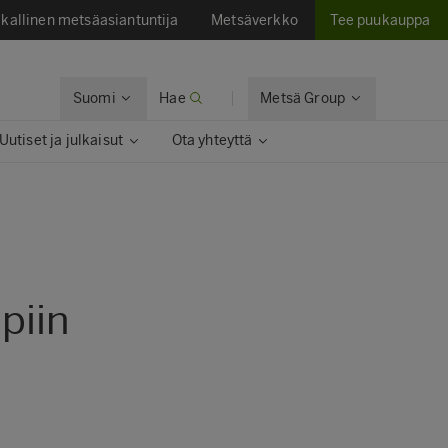
kallinen metsäasiantuntija
Metsäverkko
Tee puukauppa
Suomi
Hae
Metsä Group
Uutiset ja julkaisut​
Ota yhteyttä​
piin