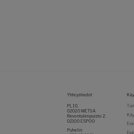
Yhteystiedot
Käy
PL 10,
Tie
02020 METSÄ
Käy
Revontulenpuisto 2,
02100 ESPOO
Evä
Puhelin:
Evä