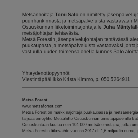
Metsänhoitaja
Tomi Salo
on nimitetty jäsenpalveluj
puunhankinnasta ja metsäpalveluista vastaavaan Met
Osuuskunnan liiketoimintajohtajalle
Juha Mäntyläll
metsäjohtajan tehtävästä.
Metsä Forestin jäsenpalvelujohtajan tehtävässä aie
puukaupasta ja metsäpalveluista vastaavaksi johtaj
vastuulla uuden toimensa ohella kunnes Salo aloitt
Yhteydenottopyynnöt:
Viestintäpäällikkö Krista Kimmo, p. 050 5264911
Metsä Forest
www.metsaforest.com
Metsä Forest on markkinajohtaja puukaupassa ja metsäenergi
tarjoaa emoyhtiö Metsäliitto Osuuskunnan omistajajäsenille ka
Osuuskuntaan kuuluu noin 104 000 metsänomistajaa, jotka omi
Metsä Forestin liikevaihto vuonna 2017 oli 1,6 miljardia euroa, j