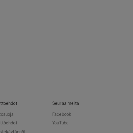
ttöehdot
Seuraa meitä
tosuoja
Facebook
ttöehdot
YouTube
stekäytännöt