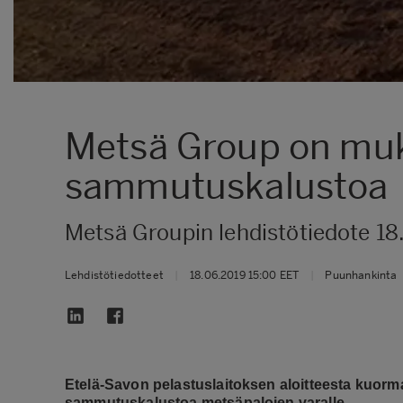
Metsä Group on mu
sammutuskalustoa
Metsä Groupin lehdistötiedote 18
Lehdistötiedotteet
|
18.06.2019 15:00 EET
|
Puunhankinta
Etelä-Savon pelastuslaitoksen aloitteesta kuorm
sammutuskalustoa metsäpalojen varalle.