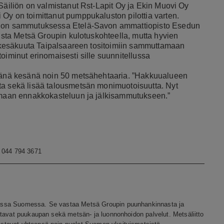
 Säiliön on valmistanut Rst-Lapit Oy ja Ekin Muovi Oy
Oy on toimittanut pumppukaluston pilottia varten.
palon sammutuksessa Etelä-Savon ammattiopisto Esedun
mista Metsä Groupin kulotuskohteella, mutta hyvien
1. kesäkuuta Taipalsaareen tositoimiin sammuttamaan
oiminut erinomaisesti sille suunnitellussa
 tänä kesänä noin 50 metsähehtaaria. ”Hakkuualueen
ta sekä lisää talousmetsän monimuotoisuutta. Nyt
yömaan ennakkokasteluun ja jälkisammutukseen.”
2
. 044 794 3671
assa Suomessa. Se vastaa Metsä Groupin puunhankinnasta ja
ttavat puukaupan sekä metsän- ja luonnonhoidon palvelut. Metsäliitto