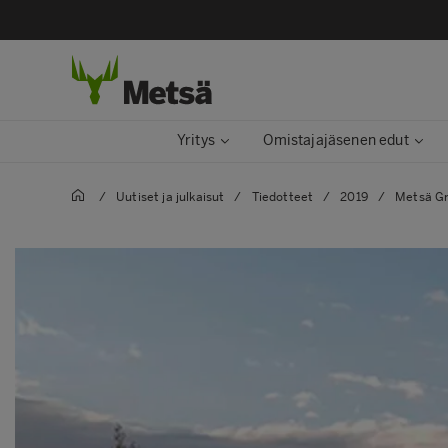
Yritys
Omistajajäsenen edut
/
Uutiset ja julkaisut​
/
Tiedotteet
/
2019
/
Metsä G