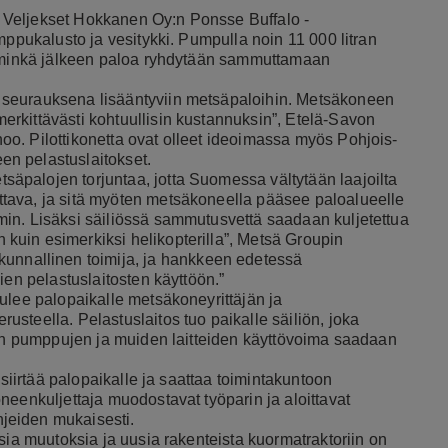
 Veljekset Hokkanen Oy:n Ponsse Buffalo -
mppukalusto ja vesitykki. Pumpulla noin 11 000 litran
, minkä jälkeen paloa ryhdytään sammuttamaan
 seurauksena lisääntyviin metsäpaloihin. Metsäkoneen
rkittävästi kohtuullisin kustannuksin”, Etelä-Savon
oo. Pilottikonetta ovat olleet ideoimassa myös Pohjois-
en pelastuslaitokset.
palojen torjuntaa, jotta Suomessa vältytään laajoilta
tava, ja sitä myöten metsäkoneella pääsee paloalueelle
in. Lisäksi säiliössä sammutusvettä saadaan kuljetettua
uin esimerkiksi helikopterilla”, Metsä Groupin
unnallinen toimija, ja hankkeen edetessä
ien pelastuslaitosten käyttöön.”
ulee palopaikalle metsäkoneyrittäjän ja
steella. Pelastuslaitos tuo paikalle säiliön, joka
ien pumppujen ja muiden laitteiden käyttövoima saadaan
 siirtää palopaikalle ja saattaa toimintakuntoon
neenkuljettaja muodostavat työparin ja aloittavat
jeiden mukaisesti.
sia muutoksia ja uusia rakenteista kuormatraktoriin on