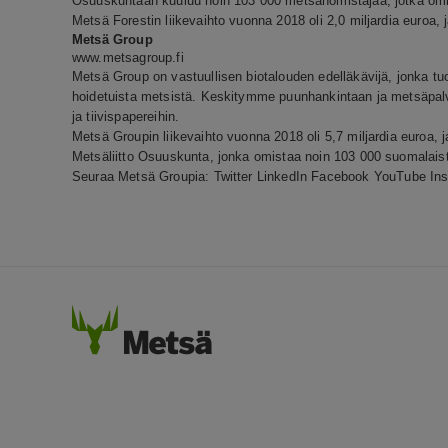
Osuuskuntaan kuuluu noin 103 000 metsänomistajaa, jotka omi
Metsä Forestin liikevaihto vuonna 2018 oli 2,0 miljardia euroa, j
Metsä Group
www.metsagroup.fi
Metsä Group on vastuullisen biotalouden edelläkävijä, jonka tu
hoidetuista metsistä. Keskitymme puunhankintaan ja metsäpalvel
ja tiivispapereihin.
Metsä Groupin liikevaihto vuonna 2018 oli 5,7 miljardia euroa, 
Metsäliitto Osuuskunta, jonka omistaa noin 103 000 suomalai
Seuraa Metsä Groupia:
Twitter
LinkedIn
Facebook
YouTube
In