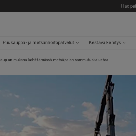
Hae pai
Puukauppa- ja metsänhoitopalvelut
Kestävä kehitys​
roup on mukana kehittämässä metsäpalon sammutuskalustoa