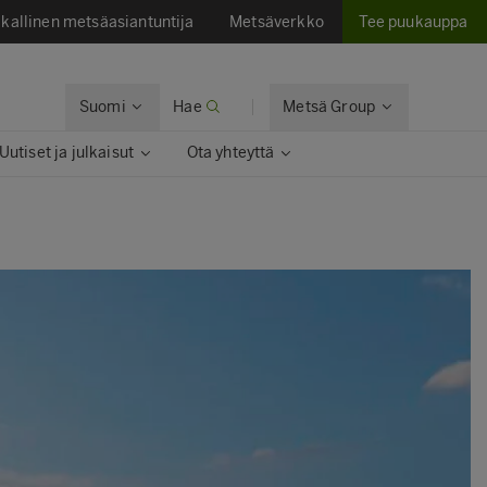
kallinen metsäasiantuntija
Metsäverkko
Tee puukauppa
Suomi
Hae
Metsä Group
Uutiset ja julkaisut​
Ota yhteyttä​