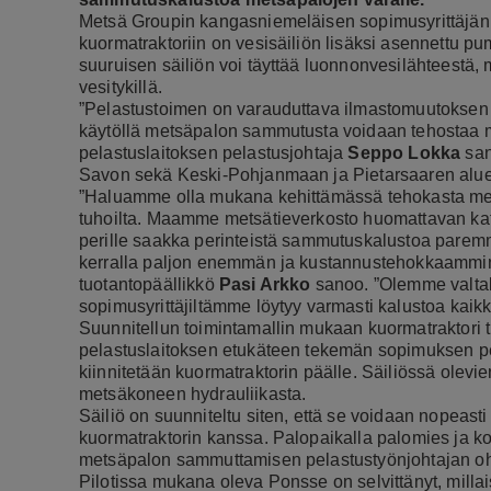
Metsä Groupin kangasniemeläisen sopimusyrittäjän
kuormatraktoriin on vesisäiliön lisäksi asennettu pu
suuruisen säiliön voi täyttää luonnonvesilähteestä
vesitykillä.
”Pelastustoimen on varauduttava ilmastomuutoksen
käytöllä metsäpalon sammutusta voidaan tehostaa me
pelastuslaitoksen pelastusjohtaja
Seppo Lokka
san
Savon sekä Keski-Pohjanmaan ja Pietarsaaren alue
”Haluamme olla mukana kehittämässä tehokasta metsä
tuhoilta. Maamme metsätieverkosto huomattavan kat
perille saakka perinteistä sammutuskalustoa paremm
kerralla paljon enemmän ja kustannustehokkaammin k
tuotantopäällikkö
Pasi Arkko
sanoo. ”Olemme valtak
sopimusyrittäjiltämme löytyy varmasti kalustoa kaikk
Suunnitellun toimintamallin mukaan kuormatraktori t
pelastuslaitoksen etukäteen tekemän sopimuksen peru
kiinnitetään kuormatraktorin päälle. Säiliössä olev
metsäkoneen hydrauliikasta.
Säiliö on suunniteltu siten, että se voidaan nopeasti
kuormatraktorin kanssa. Palopaikalla palomies ja ko
metsäpalon sammuttamisen pelastustyönjohtajan oh
Pilotissa mukana oleva Ponsse on selvittänyt, millai