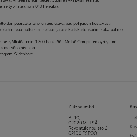
stavat yhteensä noin puolet Suomen yksityismetsistä.
a se työllistää noin 840 henkilöä.
otteiden pääraaka-aine on uusiutuva puu pohjoisen kestävästi
uihin, puutuotteisiin, selluun ja ensikuitukartonkeihin sekä pehmo-
ja se työllistää noin 9 300 henkilöä. Metsä Groupin emoyritys on
sta metsänomistajaa.
stagram
Slideshare
Yhteystiedot
Käy
PL 10,
Tie
02020 METSÄ
Käy
Revontulenpuisto 2,
02100 ESPOO
Evä