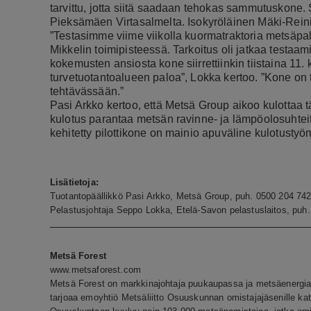
tarvittu, jotta siitä saadaan tehokas sammutuskone.
Pieksämäen Virtasalmelta. Isokyröläinen Mäki-Reini 
”Testasimme viime viikolla kuormatraktoria metsä
Mikkelin toimipisteessä. Tarkoitus oli jatkaa testaa
kokemusten ansiosta kone siirrettiinkin tiistaina 1
turvetuotantoalueen paloa”, Lokka kertoo. ”Kone on t
tehtävässään.”
Pasi Arkko kertoo, että Metsä Group aikoo kulottaa
kulotus parantaa metsän ravinne- ja lämpöolosuhtei
kehitetty pilottikone on mainio apuväline kulotust
Lisätietoja:
Tuotantopäällikkö Pasi Arkko, Metsä Group, puh. 0500 204 74
Pelastusjohtaja Seppo Lokka, Etelä-Savon pelastuslaitos, puh
Metsä Forest
www.metsaforest.com
Metsä Forest on markkinajohtaja puukaupassa ja metsäenergi
tarjoaa emoyhtiö Metsäliitto Osuuskunnan omistajajäsenille ka