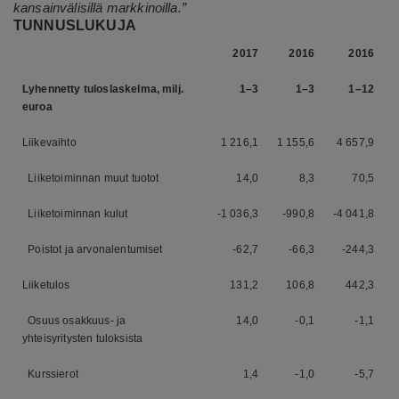
kansainvälisillä markkinoilla.”
TUNNUSLUKUJA
2017
2016
2016
Lyhennetty tuloslaskelma, milj.
1–3
1–3
1–12
euroa
Liikevaihto
1 216,1
1 155,6
4 657,9
Liiketoiminnan muut tuotot
14,0
8,3
70,5
Liiketoiminnan kulut
-1 036,3
-990,8
-4 041,8
Poistot ja arvonalentumiset
-62,7
-66,3
-244,3
Liiketulos
131,2
106,8
442,3
Osuus osakkuus- ja
14,0
-0,1
-1,1
yhteisyritysten tuloksista
Kurssierot
1,4
-1,0
-5,7