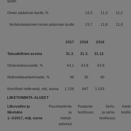
tuotto
Oman pääoman tuotto, %
16,3
11,3
11,2
Vertailukelpoinen oman pääoman tuotto
15,7
11,8
11,0
2017
2016
2016
Taloudellinen asema
31.3.
31.3.
31.12.
Omavaraisuusaste, %
44,1
42,8
43,9
Nettovelkaantumisaste, %
46
35
40
Korolliset nettovelat, milj. euroa
1 226
847
1 033
LIIKETOIMINTA-ALUEET
Liikevaihto ja
Puunhankinta
Puutuote-
Sellu-
Karto
liiketulos
ja
teollisuus
ja saha-
teolli
1–3/2017, milj. euroa
metsä-
teollisuus
palvelut