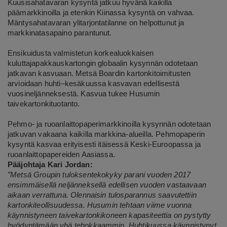
Kuusisahatavaran kysyntä jatkuu hyvänä kaikilla
päämarkkinoilla ja etenkin Kiinassa kysyntä on vahvaa.
Mäntysahatavaran ylitarjontatilanne on helpottunut ja
markkinatasapaino parantunut.
Ensikuidusta valmistetun korkealuokkaisen
kuluttajapakkauskartongin globaalin kysynnän odotetaan
jatkavan kasvuaan. Metsä Boardin kartonkitoimitusten
arvioidaan huhti–kesäkuussa kasvavan edellisestä
vuosineljänneksestä. Kasvua tukee Husumin
taivekartonkituotanto.
Pehmo- ja ruoanlaittopaperimarkkinoilla kysynnän odotetaan
jatkuvan vakaana kaikilla markkina-alueilla. Pehmopaperin
kysyntä kasvaa erityisesti itäisessä Keski-Euroopassa ja
ruoanlaittopapereiden Aasiassa.
Pääjohtaja Kari Jordan:
”Metsä Groupin tuloksentekokyky parani vuoden 2017
ensimmäisellä neljänneksellä edellisen vuoden vastaavaan
aikaan verrattuna. Olennaisin tulosparannus saavutettiin
kartonkiteollisuudessa. Husumin tehtaan viime vuonna
käynnistyneen taivekartonkikoneen kapasiteettia on pystytty
hyödyntämään yhä tehokkaammin. Huhtikuussa käynnistynyt