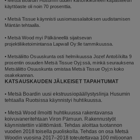
• Metsä Boardin Husumin uuden kartonkikoneen kapasiteetin
käyttöaste oli noin 70 prosenttia.
• Metsä Tissue käynnisti uusiomassalaitoksen uudistamisen
Mäntän tehtaalla.
• Metsä Wood myi Pälkäneellä sijaitsevan
projektiliiketoimintansa Lapwall Oy:lle tammikuussa.
• Metsäliitto Osuuskunta osti helmikuussa Jozef Antošíkilta 9
prosentin osuuden Metsä Tissue Oyj:ssä, minkä seurauksena
Metsäliitto Osuuskunta omistaa Metsä Tissue Oyj:n koko
osakekannan.
KATSAUSKAUDEN JÄLKEISET TAPAHTUMAT
• Metsä Boardin uusi ekstruusiopäällystyslinja Husumin
tehtaalla Ruotsissa käynnistyi huhtikuussa.
• Metsä Wood ilmoitti huhtikuussa rakentavansa
koivuvaneritehtaan Viron Pärnuun. Rakennustyöt
käynnistettiin välittömästi. Tehdas aloittaa tuotannon
vuoden 2018 toisella puoliskolla. Tehdas on osa Metsä
Woodin vuosina 2017–2018 toteutettavaa 100 miljoonan