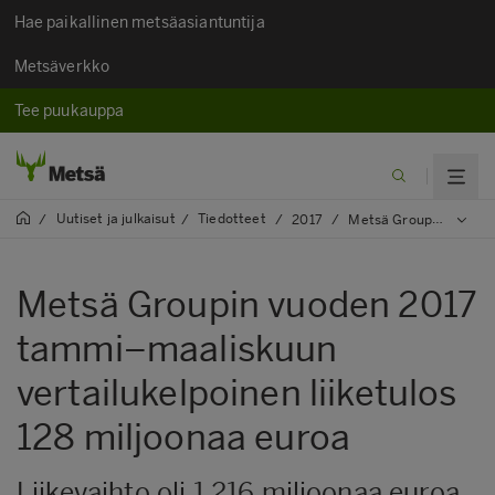
Hae paikallinen metsäasiantuntija
Metsäverkko
Tee puukauppa
Uutiset ja julkaisut​
Tiedotteet
/
/
/
2017
/
Metsä Groupin vuoden 2017 tammi–maaliskuun vertailukelpoinen liiketulos 128 miljoonaa euroa
Metsä Groupin vuoden 2017
tammi–maaliskuun
vertailukelpoinen liiketulos
128 miljoonaa euroa
Liikevaihto oli 1 216 miljoonaa euroa