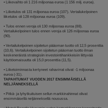
• Liikevaihto oli 1 216 miljoonaa euroa (1 156 milj. euroa).
• Liiketulos oli 131 miljoonaa euroa (107). Vertailukelpoinen
liiketulos oli 128 miljoonaa euroa (109).
• Tulos ennen veroja oli 130 miljoonaa euroa (88).
Vertailukelpoinen tulos ennen veroja oli 126 miljoonaa euroa
(90).
• Vertailukelpoinen sijoitetun pääoman tuotto oli 12,5 prosenttia
(10,6). Vertailukelpoinen sijoitetun pääoman tuotto ilman
keskeneräistä strategisiin investointihankkeisiin liittyvää
käyttöomaisuutta oli 15,0 prosenttia (11,5).
• Liiketoiminnasta kertyneet rahavirrat olivat -1 miljoonaa
euroa (-31).
TAPAHTUMAT VUODEN 2017 ENSIMMÄISELLÄ
NELJÄNNEKSELLÄ
• Pitkä- ja lyhytkuituisen sellun markkinahinnat olivat
ensimmäisellä neljänneksellä nousussa.