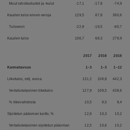
Muut rahoitustuotot ja -kulut
-17,1
-17,8
-74,9
Kauden tulos ennen veroja
129,5
87,8
360,6
Tuloverot
-22,9
-19,5
-80,7
Kauden tulos
106,7
68,3
279,9
2017
2016
2016
Kannattavuus
1–3
1–3
1–12
Liiketulos, milj. euroa
131,2
106,8
442,3
Vertailukelpoinen liiketulos
127,9
109,5
438,6
% liikevaihdosta
10,5
9,5
9,4
Sijoitetun pääoman tuotto, %
12,8
10,3
10,2
Vertailukelpoinen sijoitetun pääoman
12,5
10,6
10,2