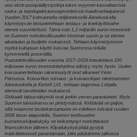
uusi ekstruusiopäällystyslinja tukee myynnin kasvattamista
ruoka- ja tarjoilupakkaussegmenteissä maailmanlaajuisesti.
Vuoden 2017 kolmannella neljänneksellä Äänekoskella
käynnistyvän biotuotetehtaan testaus- ja koekäyttövaihe
etenee suunnitellusti. Tämä noin 1,2 miljardin euron investointi
on Suomen metsäteollisuuden historian suurin ja se etenee
aikataulun ja budjetin mukaisesti. Tehtaan käynnistymisen
myötä kuitupuun käyttö kasvaa Suomessa reilulla
kymmenellä prosentilla.
Puutuoteteollisuuden vuosina 2017–2018 toteutettava 100
miljoonan euron investointiohjelma edistyy myös hyvin. Uuden
koivuvaneritehtaan rakennustyöt ovat alkaneet Viron
Pärnussa. Koivuviilun sorvaus- ja kuivauslinjan rakentaminen
Äänekoskella ja Kerto® LVL -tehtaan laajennus Lohjalla
etenevät tavoitteiden mukaisesti.
Globaalit talousnäkymät ovat jonkin verran parantuneet. Myös
Suomen talouskasvu on piristymässä. Kirittävää on paljon,
sillä maamme bruttokansantuote on edelleen selvästi vuoden
2008 tason alapuolella. Suomen teollisuuden
kustannuskilpailukyky on heikentynyt merkittävästi
finanssikriisin jälkeen. Kilpailukykyä pitää pystyä
määrätietoisesti parantamaan, jotta pärjäämme jatkossa