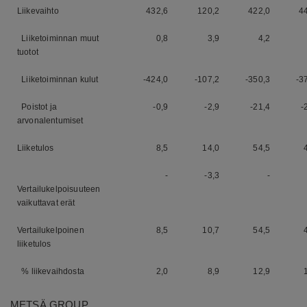
Liikevaihto
432,6
120,2
422,0
4
Liiketoiminnan muut
0,8
3,9
4,2
tuotot
Liiketoiminnan kulut
-424,0
-107,2
-350,3
-3
Poistot ja
-0,9
-2,9
-21,4
-
arvonalentumiset
Liiketulos
8,5
14,0
54,5
-
-3,3
-
Vertailukelpoisuuteen
vaikuttavat erät
Vertailukelpoinen
8,5
10,7
54,5
liiketulos
% liikevaihdosta
2,0
8,9
12,9
METSÄ GROUP