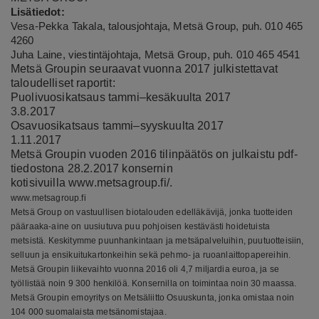
Lisätiedot:
Vesa-Pekka Takala, talousjohtaja, Metsä Group, puh. 010 465
4260
Juha Laine, viestintäjohtaja, Metsä Group, puh. 010 465 4541
Metsä Groupin seuraavat vuonna 2017 julkistettavat
taloudelliset raportit:
Puolivuosikatsaus tammi–kesäkuulta 2017
3.8.2017
Osavuosikatsaus tammi–syyskuulta 2017
1.11.2017
Metsä Groupin vuoden 2016 tilinpäätös on julkaistu pdf-
tiedostona 28.2.2017 konsernin
kotisivuilla
www.metsagroup.fi/
.
www.metsagroup.fi
Metsä Group on vastuullisen biotalouden edelläkävijä, jonka tuotteiden
pääraaka-aine on uusiutuva puu pohjoisen kestävästi hoidetuista
metsistä. Keskitymme puunhankintaan ja metsäpalveluihin, puutuotteisiin,
selluun ja ensikuitukartonkeihin sekä pehmo- ja ruoanlaittopapereihin.
Metsä Groupin liikevaihto vuonna 2016 oli 4,7 miljardia euroa, ja se
työllistää noin 9 300 henkilöä. Konsernilla on toimintaa noin 30 maassa.
Metsä Groupin emoyritys on Metsäliitto Osuuskunta, jonka omistaa noin
104 000 suomalaista metsänomistajaa.