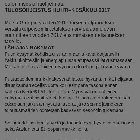
euron investointiohjelmaa.
TULOSOHJEISTUS HUHTI–KESÄKUU 2017
Metsä Groupin vuoden 2017 toisen neljänneksen
vertailukelpoisen liiketuloksen arvioidaan olevan
suunnilleen vuoden 2017 ensimmäisen neljänneksen
tasolla.
LÄHIAJAN NÄKYMÄT
Puun kysyntä kohdistuu sulan maan aikana korjattaviin
hakkuukohteisiin ja energiapuussa etupäässä latvusmassaan.
Metsänhoitopalveluiden myynnin odotetaan jatkuvan hyvänä.
Puutuotteiden markkinakysyntä jatkuu hyvänä, mikä heijastuu
tilauskannan edellisvuotta korkeampana tasona ennen
kaikkea Kerto® LVL -tuotteissa. Myös vanerituotteiden
näkymät ovat positiiviset. Isossa-Britanniassa rakentamisen
odotetaan jatkuvan hyvällä tasolla, ja toisen neljänneksen
toimitusmäärien odotetaan kasvavan sesongin tukemana.
Sellumarkkinoiden kysyntä ja tarjonta ovat hyvin tasapainossa
sekä Aasian että Euroopan markkinoilla.