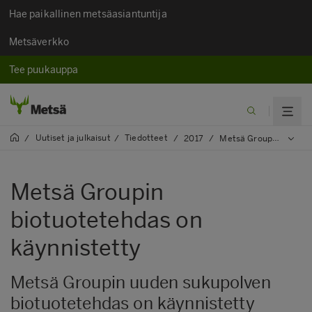
Hae paikallinen metsäasiantuntija
Metsäverkko
Tee puukauppa
Uutiset ja julkaisut​
Tiedotteet
/
/
/
2017
/
Metsä Groupin biotuotetehdas on käynnistetty
Metsä Groupin
biotuotetehdas on
käynnistetty
Metsä Groupin uuden sukupolven
biotuotetehdas on käynnistetty