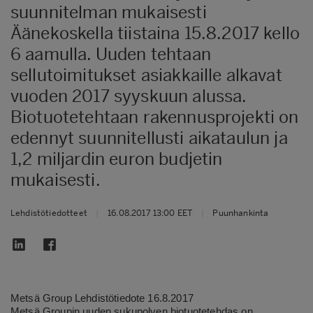
suunnitelman mukaisesti
Äänekoskella tiistaina 15.8.2017 kello
6 aamulla. Uuden tehtaan
sellutoimitukset asiakkaille alkavat
vuoden 2017 syyskuun alussa.
Biotuotetehtaan rakennusprojekti on
edennyt suunnitellusti aikataulun ja
1,2 miljardin euron budjetin
mukaisesti.
Lehdistötiedotteet
|
16.08.2017 13:00 EET
|
Puunhankinta
Metsä Group Lehdistötiedote 16.8.2017
Metsä Groupin uuden sukupolven biotuotetehdas on