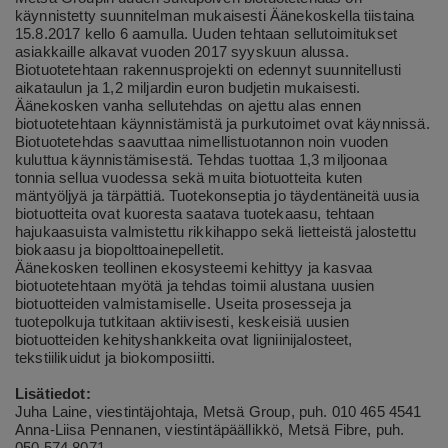
käynnistetty suunnitelman mukaisesti Äänekoskella tiistaina
15.8.2017 kello 6 aamulla. Uuden tehtaan sellutoimitukset
asiakkaille alkavat vuoden 2017 syyskuun alussa.
Biotuotetehtaan rakennusprojekti on edennyt suunnitellusti
aikataulun ja 1,2 miljardin euron budjetin mukaisesti.
Äänekosken vanha sellutehdas on ajettu alas ennen
biotuotetehtaan käynnistämistä ja purkutoimet ovat käynnissä.
Biotuotetehdas saavuttaa nimellistuotannon noin vuoden
kuluttua käynnistämisestä. Tehdas tuottaa 1,3 miljoonaa
tonnia sellua vuodessa sekä muita biotuotteita kuten
mäntyöljyä ja tärpättiä. Tuotekonseptia jo täydentäneitä uusia
biotuotteita ovat kuoresta saatava tuotekaasu, tehtaan
hajukaasuista valmistettu rikkihappo sekä lietteistä jalostettu
biokaasu ja biopolttoainepelletit.
Äänekosken teollinen ekosysteemi kehittyy ja kasvaa
biotuotetehtaan myötä ja tehdas toimii alustana uusien
biotuotteiden valmistamiselle. Useita prosesseja ja
tuotepolkuja tutkitaan aktiivisesti, keskeisiä uusien
biotuotteiden kehityshankkeita ovat ligniinijalosteet,
tekstiilikuidut ja biokomposiitti.
Lisätiedot:
Juha Laine, viestintäjohtaja, Metsä Group, puh. 010 465 4541
Anna-Liisa Pennanen, viestintäpäällikkö, Metsä Fibre, puh.
050 574 8071