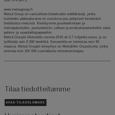
www.metsagroup.fi
Metsä Group on vastuullisen biotalouden edelläkävijä, jonka
tuotteiden pääraaka-aine on uusiutuva puu pohjoisen kestävästi
hoidetuista metsistä. Keskitymme puunhankintaan ja
metsäpalveluihin, puutuotteisiin, selluun ja ensikuitukartonkeihin sekä
pehmo- ja ruoanlaittopapereihin.
Metsä Groupin liikevaihto vuonna 2016 oli 4,7 miljardia euroa, ja se
työllistää noin 9 300 henkilöä. Konsernilla on toimintaa noin 30
maassa. Metsä Groupin emoyritys on Metsäliitto Osuuskunta, jonka
omistaa noin 104 000 suomalaista metsänomistajaa.
Tilaa tiedotteitamme
AVAA TILAUSLOMAKE