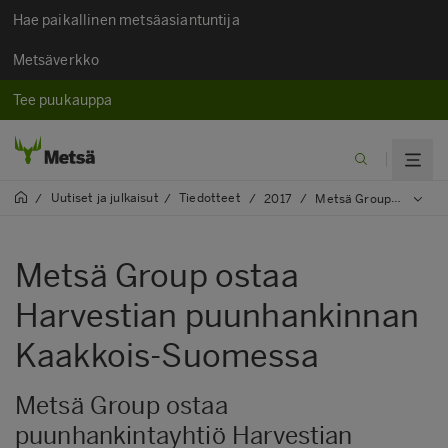
Hae paikallinen metsäasiantuntija
Metsäverkko
Tee puukauppa
Uutiset ja julkaisut​
Tiedotteet
/
/
/
2017
/
Metsä Group ostaa Harvestian puunhankinnan Kaakkois-Suomessa
Metsä Group ostaa
Harvestian puunhankinnan
Kaakkois-Suomessa
Metsä Group ostaa
puunhankintayhtiö Harvestian