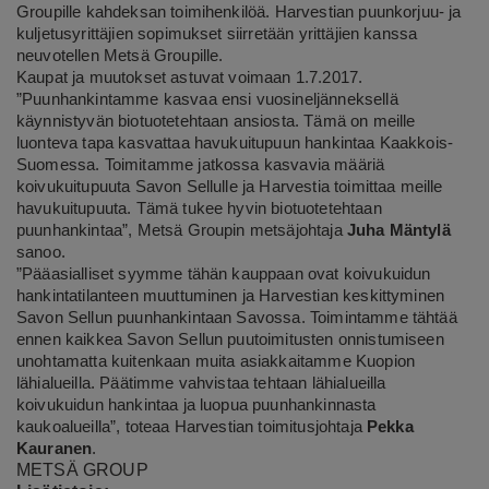
Groupille kahdeksan toimihenkilöä. Harvestian puunkorjuu- ja
kuljetusyrittäjien
sopimukset siirretään yrittäjien kanssa
neuvotellen
Metsä Groupille.
Kaupat ja muutokset astuvat voimaan 1.7.2017.
”Puunhankintamme kasvaa ensi vuosineljänneksellä
käynnistyvän biotuotetehtaan ansiosta. Tämä on meille
luonteva tapa kasvattaa havukuitupuun hankintaa Kaakkois-
Suomessa. Toimitamme jatkossa kasvavia määriä
koivukuitupuuta Savon Sellulle ja Harvestia toimittaa meille
havukuitupuuta. Tämä tukee hyvin biotuotetehtaan
puunhankintaa”, Metsä Groupin metsäjohtaja
Juha Mäntylä
sanoo.
”Pääasialliset syymme tähän kauppaan ovat koivukuidun
hankintatilanteen muuttuminen ja Harvestian keskittyminen
Savon Sellun puunhankintaan Savossa. Toimintamme tähtää
ennen kaikkea Savon Sellun puutoimitusten onnistumiseen
unohtamatta kuitenkaan muita asiakkaitamme Kuopion
lähialueilla. Päätimme vahvistaa tehtaan lähialueilla
koivukuidun hankintaa ja luopua puunhankinnasta
kaukoalueilla”, toteaa Harvestian toimitusjohtaja
Pekka
Kauranen
.
METSÄ GROUP