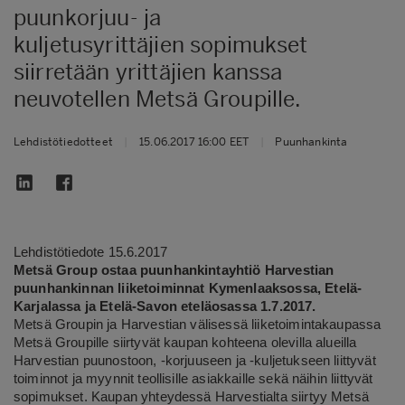
puunkorjuu- ja
kuljetusyrittäjien sopimukset
siirretään yrittäjien kanssa
neuvotellen Metsä Groupille.
Lehdistötiedotteet
|
15.06.2017 16:00 EET
|
Puunhankinta
Lehdistötiedote 15.6.2017
Metsä Group ostaa puunhankintayhtiö Harvestian
puunhankinnan liiketoiminnat Kymenlaaksossa, Etelä-
Karjalassa ja Etelä-Savon eteläosassa 1.7.2017.
Metsä Groupin ja Harvestian välisessä liiketoimintakaupassa
Metsä Groupille siirtyvät kaupan kohteena olevilla alueilla
Harvestian puunostoon, -korjuuseen ja -kuljetukseen liittyvät
toiminnot ja myynnit teollisille asiakkaille sekä näihin liittyvät
sopimukset. Kaupan yhteydessä Harvestialta siirtyy
Metsä