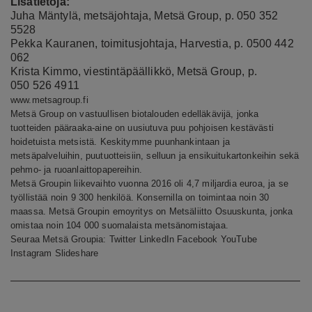
Lisätietoja:
Juha Mäntylä, metsäjohtaja, Metsä Group, p. 050 352
5528
Pekka Kauranen, toimitusjohtaja, Harvestia, p. 0500 442
062
Krista Kimmo, viestintäpäällikkö, Metsä Group, p.
050 526 4911
www.metsagroup.fi
Metsä Group on vastuullisen biotalouden edelläkävijä, jonka
tuotteiden pääraaka-aine on uusiutuva puu pohjoisen kestävästi
hoidetuista metsistä. Keskitymme puunhankintaan ja
metsäpalveluihin, puutuotteisiin, selluun ja ensikuitukartonkeihin sekä
pehmo- ja ruoanlaittopapereihin.
Metsä Groupin liikevaihto vuonna 2016 oli 4,7 miljardia euroa, ja se
työllistää noin 9 300 henkilöä. Konsernilla on toimintaa noin 30
maassa. Metsä Groupin emoyritys on Metsäliitto Osuuskunta, jonka
omistaa noin 104 000 suomalaista metsänomistajaa.
Seuraa Metsä Groupia:
Twitter
LinkedIn
Facebook
YouTube
Instagram
Slideshare