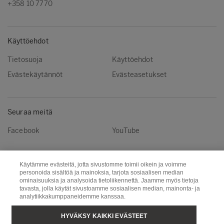
+358 10 7770
Käyttöehdot
Tietosuoja
Käyttöehdot
Evästekäytännöt
Evästeasetukset
Seuraa meitä
Facebook
YouTube
Käytämme evästeitä, jotta sivustomme toimii oikein ja voimme
Metsä Group
Metsä Wood
personoida sisältöä ja mainoksia, tarjota sosiaalisen median
Metsä Fibre
Metsä Board
ominaisuuksia ja analysoida tietoliikennettä. Jaamme myös tietoja
tavasta, jolla käytät sivustoamme sosiaalisen median, mainonta- ja
Metsä Tissue
Metsä Spring
analytiikkakumppaneidemme kanssaa.
HYVÄKSY KAIKKI EVÄSTEET
Copyright © Metsä Group