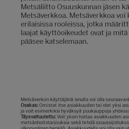
Metsäliitto Osuuskunnan jäsen kä
Metsäverkkoa. Metsäverkkoa voi 
erilaisissa rooleissa, jotka määrit
laajat käyttöoikeudet ovat ja mitä
pääsee katselemaan.
Metsäverkon käyttäjänä sinulla voi olla seuraavanl
Osakas:
Omistat itse asiakkuuden tai olet yksi as
ja voit esimerkiksi hyväksyä puukauppoja yhdes
Täysvaltuutettu:
Voit yksin hoitaa asiakkuuden as
metsänhoitotarjouksia sekä tehdä osuussijoituksi
ulkopuolinen henkilö. Asiakkuudella voi olla vain y