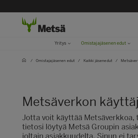
Yritys
Omistajajäsenen edut
/
Omistajajäsenen edut
/
Kaikki jäsenedut
/
Metsäver
Metsäverkon käyttäj
Jotta voit käyttää Metsäverkkoa, 
tietosi löytyä Metsä Groupin asia
joltain asiakkuudelta. Sinun ei tar