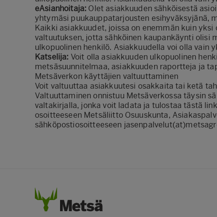
eAsianhoitaja:
Olet asiakkuuden sähköisestä asioin
yhtymäsi puukauppatarjousten esihyväksyjänä, mu
Kaikki asiakkuudet, joissa on enemmän kuin yksi o
valtuutuksen, jotta sähköinen kaupankäynti olisi 
ulkopuolinen henkilö. Asiakkuudella voi olla vain y
Katselija:
Voit olla asiakkuuden ulkopuolinen henk
metsäsuunnitelmaa, asiakkuuden raportteja ja tapa
Metsäverkon käyttäjien valtuuttaminen
Voit valtuuttaa asiakkuutesi osakkaita tai ketä ta
Valtuuttaminen onnistuu Metsäverkossa täysin säh
valtakirjalla, jonka voit ladata ja tulostaa
tästä lin
osoitteeseen Metsäliitto Osuuskunta, Asiakaspal
sähköpostiosoitteeseen jasenpalvelut(at)metsag