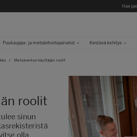
Hae pai
Puukauppa- ja metsänhoitopalvelut
Kestävä kehitys​
kko
/
Metsäverkon käyttäjän roolit
än roolit
tulee sinun
kasrekisteristä
vitse olla