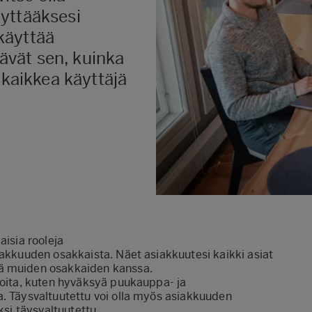
yttääksesi
käyttää
tävät sen, kuinka
 kaikkea käyttäjä
aisia rooleja
iakkuuden osakkaista. Näet asiakkuutesi kaikki asiat
sä muiden osakkaiden kanssa.
ioita, kuten hyväksyä puukauppa- ja
a. Täysvaltuutettu voi olla myös asiakkuuden
ksi täysvaltuutettu.