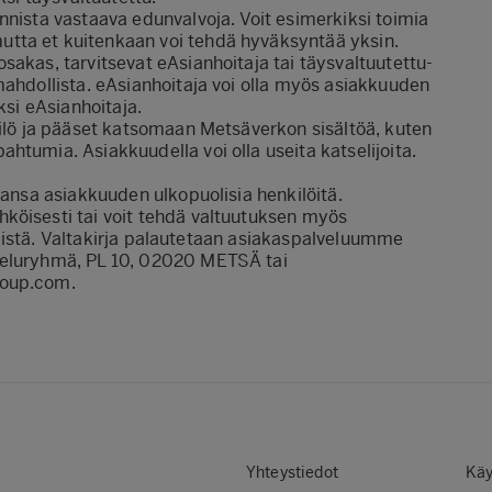
nista vastaava edunvalvoja. Voit esimerkiksi toimia
tta et kuitenkaan voi tehdä hyväksyntää yksin.
sakas, tarvitsevat eAsianhoitaja tai täysvaltuutettu-
mahdollista. eAsianhoitaja voi olla myös asiakkuuden
ksi eAsianhoitaja.
ilö ja pääset katsomaan Metsäverkon sisältöä, kuten
htumia. Asiakkuudella voi olla useita katselijoita.
hansa asiakkuuden ulkopuolisia henkilöitä.
köisesti tai voit tehdä valtuutuksen myös
kistä.
Valtakirja palautetaan asiakaspalveluumme
veluryhmä, PL 10, 02020 METSÄ tai
roup.com.
Yhteystiedot
Käy