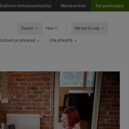
kallinen metsäasiantuntija
Metsäverkko
Tee puukauppa
Suomi
Hae
Metsä Group
Uutiset ja julkaisut​
Ota yhteyttä​