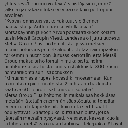
yhteydessä puuhun voi levitä sinistäjäsieni, minkä
jälkeen järeäkään tukki ei enää ole kuin polttopuun
arvoinen.
”Kysyin, onnistuisivatko hakkuut vielä ennen
pääsiäistä, ja Antti lupasi selvitellä asiaa.”
Metsäkäynnin jälkeen Arven postilaatikkoon kolahti
uusin Metsä Groupin Viesti. Lehdessä oli juttu uudesta
Metsä Group Plus -hoitomallista, jossa metsien
monimuotoisuus ja metsäluonto otetaan aiempaakin
tarkemmin huomioon. Jutussa kerrottiin, että Metsä
Group maksaisi hoitomallin mukaisista, helmi-
huhtikuussa sovituista, uudistushakkuista 300 euron
hehtaarikohtaisen lisäbonuksen.
”Minuahan asia rupesi kovasti kiinnostamaan. Kun
toiminta on pienimuotoista, 2 hehtaarin hakkuista
saatava 600 euron lisäbonus on iso raha.”
Metsä Group Plus hoitomallin mukaisissa hakkuissa
metsään jätetään enemmän säästöpuita ja tehdään
enemmän tekopökkelöitä kuin mitä sertifikaatit
edellyttävät. Säästöpuiksi kutsutaan puita, jotka
jätetään metsään pysyvästi. Ne saavat kasvaa, kuolla
ja lahota metsässä omaan tahtiinsa. Tekopökkelöt ovat