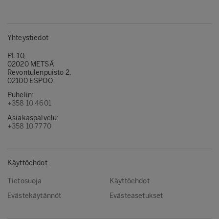
Yhteystiedot
PL 10,
02020 METSÄ
Revontulenpuisto 2,
02100 ESPOO
Puhelin:
+358 10 4601
Asiakaspalvelu:
+358 10 7770
Käyttöehdot
Tietosuoja
Käyttöehdot
Evästekäytännöt
Evästeasetukset