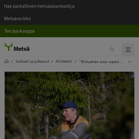
Hae paikallinen metsäasiantuntija
Metsäverkko
Tee puukauppa
Uutiset ja julkaisut​
Artikkelit
/
/
/
”Minuahan asia rupesi kiinnostamaan”