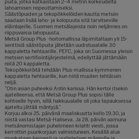
puita, jotka katkaistaan 2–4 metrin korkeudelta
lahoamisen nopeuttamiseksi.
Säästöpuiden ja tekopökkelöiden kautta metsiin
saadaan lisää laho- ja kolopuuta sitä tarvitseville
eläinlajeille. Suomen metsälajeista noin neljännes on
riippuvaisia lahopuusta.
Metsä Group Plus -hoitomallissa läpimitaltaan yli 15-
senttisiä säästöpuita jätetään uudistusalalle 30
kappaletta hehtaarille. PEFC, joka on Suomessa yleisin
metsien sertifiointijärjestelmä, edellyttää jättämään
niitä 20 kappaletta.
Tekopökkelöitä tehdään Plus-mallissa kymmenen
kappaletta hehtaarille, kun niitä muuten tehtäisiin
neljä.
”Otin asian puheeksi Antin kanssa. Hän kertoi itsekin
ajatelleensa, että Metsä Group Plus sopisi tälle
kohteelle hyvin, sillä hakkuualalle oli joka tapauksessa
ajateltu jättää mäntyjä.”
Korjuu alkoi 25. päivänä maaliskuutta kello 19.30, ja
niistä vastasi Metsä-Haliseva. Ja 28. päivän aamuna
metsänomistajan puhelimeen kilahti viesti, jossa
kerrottiin puunkorjuun valmistuneen. Kesällä alue
muokataan kevyesti ja uudistetaan männylle ja