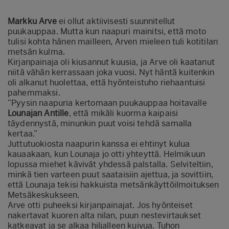
Markku Arve
ei ollut aktiivisesti suunnitellut
puukauppaa. Mutta kun naapuri mainitsi, että moto
tulisi kohta hänen mailleen, Arven mieleen tuli kotitilan
metsän kulma.
Kirjanpainaja oli kiusannut kuusia, ja Arve oli kaatanut
niitä vähän kerrassaan joka vuosi. Nyt häntä kuitenkin
oli alkanut huolettaa, että hyönteistuho riehaantuisi
pahemmaksi.
”Pyysin naapuria kertomaan puukauppaa hoitavalle
Lounajan Antille
, että mikäli kuorma kaipaisi
täydennystä, minunkin puut voisi tehdä samalla
kertaa.”
Juttutuokiosta naapurin kanssa ei ehtinyt kulua
kauaakaan, kun Lounaja jo otti yhteyttä. Helmikuun
lopussa miehet kävivät yhdessä palstalla. Selviteltiin,
minkä tien varteen puut saataisiin ajettua, ja sovittiin,
että Lounaja tekisi hakkuista metsänkäyttöilmoituksen
Metsäkeskukseen.
Arve otti puheeksi kirjanpainajat. Jos hyönteiset
nakertavat kuoren alta nilan, puun nestevirtaukset
katkeavat ja se alkaa hiljalleen kuivua. Tuhon