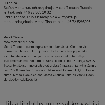
5005574
Stefan Montarius, tehtaanjohtaja, Metsä Tissuen Ruotsin
tehtaat, puh. +46 73 809 10 32
Jani Sillanpää, Ruotsin maajohtaja & myynti- ja
markkinointijohtaja, Metsä Tissue, puh. +46 72 5295006
Metsä Tissue
www.metsatissue.com
Metsä Tissue – puhtaampaa arkea tekemässä. Olemme yksi
Euroopan johtavista koti- ja suurtalouksien pehmopapereiden
toimittajista ja maailman johtava tiivispapereiden toimittaja.
Tuotemerkkimme ovat Lambi, Serla, Mola, Tento, Katrin ja SAGA.
Tuotantolaitoksemme sijaitsevat viidessä maassa, ja työllistämme
noin 2 500 henkilöä. Vuonna 2019 liikevaihtomme oli 1,0 miljardia
euroa. Metsä Tissue on osa Metsä Groupia, joka on vastuullisen
biotalouden edelläkävijä.
Tilaa tiedotteemme sähköpostiisi