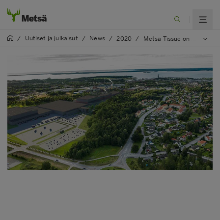
Uutiset ja julkaisut
News
/
/
/
2020
/
Metsä Tissue on toimittanut Mariestadin investointihankkeen ympäristölupahakemuksen Maa- ja ympäristötuomioistuimelle