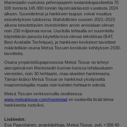
Mariestadin vuotuista pehmopaperin tuotantokapasiteettia 70
000 tonnista 145 000 tonniin täysimääräisesti vuodesta 2024
alkaen. Suunnitelmat ja hankkeen laajuus voivat muuttua
esiselvityksen tuloksena. Mahdollisten vuosien 2021–2023
aikana toteutettavien investointien arvon arvioidaan olevan
noin 230 miljoonaa euroa. Uusitulla tehtaalla on suunniteltu
käytettävän parasta käytettävissä olevaa tekniikkaa (BAT,
Best Available Technique), ja hankkeen keskeiset tavoitteet
määritellään osana
Metsä Tissuen kestävän kehityksen 2030-
tavoitteita
.
Osana ympäristölupaprosessia Metsä Tissue on tehnyt
aiesopimuksen Mariestadin kunnan kanssa tehdasalueen
viereisten, noin 30 hehtaarin, maa-alueiden hankinnasta.
Tämän lisäksi Metsä Tissue on hankkinut yksityiseltä
maanomistajalta maata noin kahden hehtaarin edestä.
Metsä Tissuen verkkosivuilla osoitteessa
www.metsatissue.com/mariestad
on saatavilla lisää tietoa
hankkeesta ruotsiksi.
Lisätiedot:
Esa Paavolainen, projektijohtaja, Metsä Tissue, puh. +358 40