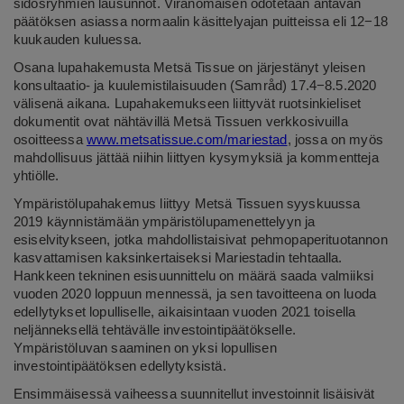
sidosryhmien lausunnot. Viranomaisen odotetaan antavan
päätöksen asiassa normaalin käsittelyajan puitteissa eli 12−18
kuukauden kuluessa.
Osana lupahakemusta Metsä Tissue on järjestänyt yleisen
konsultaatio- ja kuulemistilaisuuden (Samråd) 17.4−8.5.2020
välisenä aikana. Lupahakemukseen liittyvät ruotsinkieliset
dokumentit ovat nähtävillä Metsä Tissuen verkkosivuilla
osoitteessa
www.metsatissue.com/mariestad
, jossa on myös
mahdollisuus jättää niihin liittyen kysymyksiä ja kommentteja
yhtiölle.
Ympäristölupahakemus liittyy Metsä Tissuen syyskuussa
2019 käynnistämään ympäristölupamenettelyyn ja
esiselvitykseen, jotka mahdollistaisivat pehmopaperituotannon
kasvattamisen kaksinkertaiseksi Mariestadin tehtaalla.
Hankkeen tekninen esisuunnittelu on määrä saada valmiiksi
vuoden 2020 loppuun mennessä, ja sen tavoitteena on luoda
edellytykset lopulliselle, aikaisintaan vuoden 2021 toisella
neljänneksellä tehtävälle investointipäätökselle.
Ympäristöluvan saaminen on yksi lopullisen
investointipäätöksen edellytyksistä.
Ensimmäisessä vaiheessa suunnitellut investoinnit lisäisivät