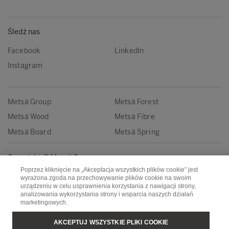
Śledź nas
Facebook
LinkedIn
Instagram
Metsä Group
Metsä Forest
Metsä Wood
Metsä Fibre
Metsä Board
Metsä Spring
Copyright © Metsä Group
Poprzez kliknięcie na „Akceptacja wszystkich plików cookie” jest
wyrażona zgoda na przechowywanie plików cookie na swoim
urządzeniu w celu usprawnienia korzystania z nawigacji strony,
analizowania wykorzystania strony i wsparcia naszych działań
marketingowych.
AKCEPTUJ WSZYSTKIE PLIKI COOKIE