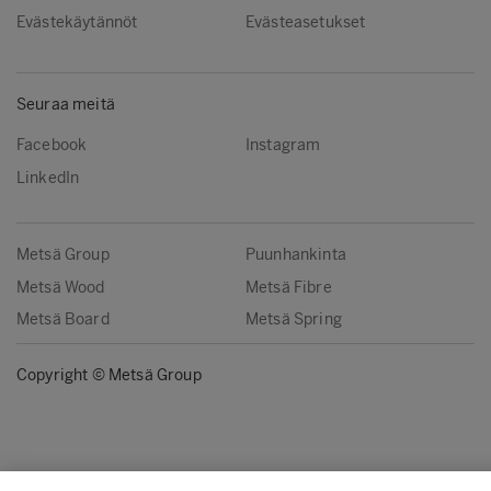
Evästekäytännöt
Evästeasetukset
Seuraa meitä
Facebook
Instagram
LinkedIn
Metsä Group
Puunhankinta
Metsä Wood
Metsä Fibre
Metsä Board
Metsä Spring
Copyright © Metsä Group