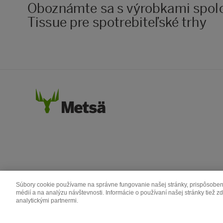
Oboznámte sa s výrobkami spol
Tissue pre spotrebiteľské trhy
Súbory cookie používame na správne fungovanie našej stránky, prispôsobeni
médií a na analýzu návštevnosti. Informácie o používaní našej stránky tiež 
analytickými partnermi.