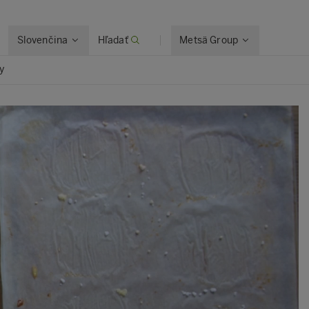
Slovenčina
Hľadať
Metsä Group
y