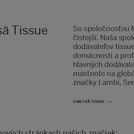
ä Tissue
So spoločnosťou M
čistejší. Naša spo
dodávateľov tissue
domácnosti a prof
hlavných dodávate
mastnote na globá
značky Lambi, Ser
O METSÄ TISSUE
bových stránkach našich značiek: