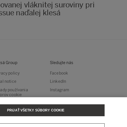
ovanej vláknitej suroviny pri
ssue naďalej klesá
sä Group
Sledujte nás
vacy policy
Facebook
al notice
LinkedIn
ady používania
Instagram
orov cookie
tavenia súborov
kie
PRIJAŤ VŠETKY SÚBORY COOKIE