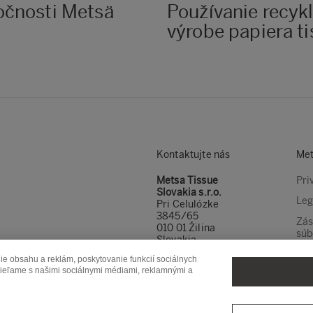
očnosti Metsä
Používanie recykl
výrobe papiera ti
Kontaktujte nás
Met
Metsa Tissue
Pri
Slovakia s.r.o.
Leg
Pri Celulózke
3845/65
Zás
010 01 Žilina
súb
Slovakia
Nas
e obsahu a reklám, poskytovanie funkcií sociálnych
coo
zdieľame s našimi sociálnymi médiami, reklamnými a