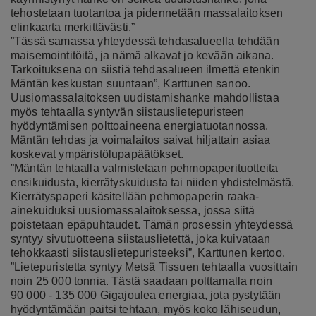
tehostetaan tuotantoa ja pidennetään massalaitoksen
elinkaarta merkittävästi.”
”Tässä samassa yhteydessä tehdasalueella tehdään
maisemointitöitä, ja nämä alkavat jo kevään aikana.
Tarkoituksena on siistiä tehdasalueen ilmettä etenkin
Mäntän keskustan suuntaan”, Karttunen sanoo.
Uusiomassalaitoksen uudistamishanke mahdollistaa
myös tehtaalla syntyvän siistauslietepuristeen
hyödyntämisen polttoaineena energiatuotannossa.
Mäntän tehdas ja voimalaitos saivat hiljattain asiaa
koskevat ympäristölupapäätökset.
”Mäntän tehtaalla valmistetaan pehmopaperituotteita
ensikuidusta, kierrätyskuidusta tai niiden yhdistelmästä.
Kierrätyspaperi käsitellään pehmopaperin raaka-
ainekuiduksi uusiomassalaitoksessa, jossa siitä
poistetaan epäpuhtaudet. Tämän prosessin yhteydessä
syntyy sivutuotteena siistauslietettä, joka kuivataan
tehokkaasti siistauslietepuristeeksi”, Karttunen kertoo.
”Lietepuristetta syntyy Metsä Tissuen tehtaalla vuosittain
noin 25 000 tonnia. Tästä saadaan polttamalla noin
90 000 - 135 000 Gigajoulea energiaa, jota pystytään
hyödyntämään paitsi tehtaan, myös koko lähiseudun,