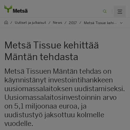
Uutiset ja julkaisut
News
/
/
/
2017
/
Metsä Tissue kehittää Mäntän tehdasta
Metsä Tissue kehittää
Mäntän tehdasta
Metsä Tissuen Mäntän tehdas on
käynnistänyt investointihankkeen
uusiomassalaitoksen uudistamiseksi.
Uusiomassalaitosinvestoinnin arvo
on 5,1 miljoonaa euroa, ja
uudistustyö jaksottuu kolmelle
vuodelle.