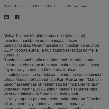
Muut julkaisut
|
24.03.2017 08:33 EET
|
Metsä Tissue
Metsä Tissuen Mäntän tehdas on käynnistänyt
investointihankkeen uusiomassalaitoksen
uudistamiseksi. Uusiomassalaitosinvestoinnin arvo on
5,1 miljoonaa euroa, ja uudistustyö jaksottuu kolmelle
vuodelle.
”Uusiomassatehtaalla on tärkeä rooli Mäntän tehtaan
kustannustehokkaan toiminnan mahdollistajana, ja nyt
käynnistynyt hanke on tärkeä osa tehtaan
kilpailukykyisen ja laadukkaan toiminnan varmistamista”,
toteaa Mäntän tehtaan johtaja
Kari Karttunen
. ”Mäntän
uusiomassatehdas on rakennettu pehmopaperitehtaan
yhteyteen vuonna 1976, jolloin Metsä Tissuen tehdas
alkoi edelläkävijänä Suomessa hyödyntää
kierrätyspaperia pehmopaperin raaka-aineena. Vuosien
aikana on tehty ylläpitoinvestointeja, mutta nyt
käynnistynyt hanke on selkeä uudistushanke, jolla