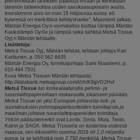
pienennetään laitoksen päästöjä ilmaan ja kehitetään
lämmön talteenottoa uuden savukaasupesurin avulla.
Investoinnin arvo on noin 15 miljoonaa euroa, eli
kyseessä on merkittävä kehityshanke”, Maaniemi jatkaa.
Mäntän Energia Oy:n voimalaitos tuottaa lämpöä Mäntän
Kaukolämpö Oy:lle ja lämpöä sekä sähköä Metsä Tissue
Oyj:n Mäntän tehtaalle.
Lisätietoja:
Metsä Tissue Oyj, Mäntän tehdas, tehtaan johtaja Kari
Karttunen, p. 050 562 6635
Mäntän Energia Oy, toimitusjohtaja Sami Maaniemi, p.
010 464 7501
Kuva Metsä Tissuen Mäntän tehtaasta:
http://databank.metsagroup.com/l/zhtK8gVD2Hvf
Metsä Tissue
tuo korkealaatuisilla pehmo- ja
ruoanlaittopapereillaan mukavuutta jokaiseen päivään.
Metsä Tissue on yksi Euroopan johtavista koti- ja
suurtalouksien pehmopaperituotteiden toimittajista ja
maailman johtava ruoanlaittopapereiden toimittaja.
Yhtiön päätuotemerkit ovat Lambi, Serla, Mola, Tento,
Katrin ja SAGA. Metsä Tissuella on tuotantoa viidessä
maassa, sen liikevaihto vuonna 2016 oli 1,0 miljardia
euroa, ja se työllistää noin 2 750 henkilöä. Metsä Tissue