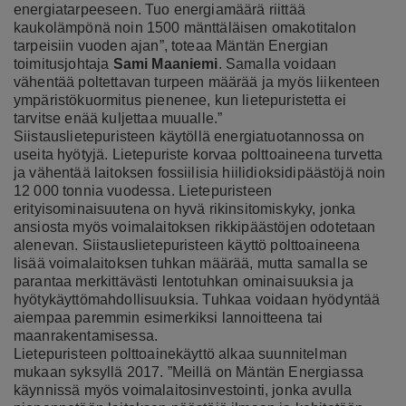
energiatarpeeseen. Tuo energiamäärä riittää
kaukolämpönä noin 1500 mänttäläisen omakotitalon
tarpeisiin vuoden ajan”, toteaa Mäntän Energian
toimitusjohtaja
Sami Maaniemi
. Samalla voidaan
vähentää poltettavan turpeen määrää ja myös liikenteen
ympäristökuormitus pienenee, kun lietepuristetta ei
tarvitse enää kuljettaa muualle.”
Siistauslietepuristeen käytöllä energiatuotannossa on
useita hyötyjä. Lietepuriste korvaa polttoaineena turvetta
ja vähentää laitoksen fossiilisia hiilidioksidipäästöjä noin
12 000 tonnia vuodessa. Lietepuristeen
erityisominaisuutena on hyvä rikinsitomiskyky, jonka
ansiosta myös voimalaitoksen rikkipäästöjen odotetaan
alenevan. Siistauslietepuristeen käyttö polttoaineena
lisää voimalaitoksen tuhkan määrää, mutta samalla se
parantaa merkittävästi lentotuhkan ominaisuuksia ja
hyötykäyttömahdollisuuksia. Tuhkaa voidaan hyödyntää
aiempaa paremmin esimerkiksi lannoitteena tai
maanrakentamisessa.
Lietepuristeen polttoainekäyttö alkaa suunnitelman
mukaan syksyllä 2017. ”Meillä on Mäntän Energiassa
käynnissä myös voimalaitosinvestointi, jonka avulla