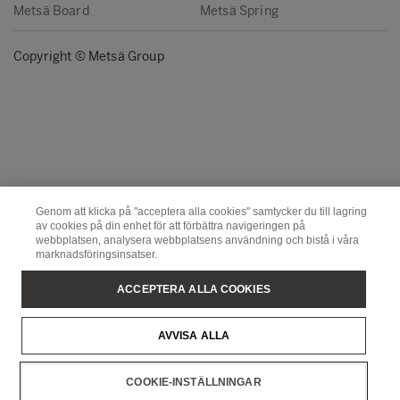
Metsä Board
Metsä Spring
Copyright © Metsä Group
Genom att klicka på "acceptera alla cookies" samtycker du till lagring
av cookies på din enhet för att förbättra navigeringen på
webbplatsen, analysera webbplatsens användning och bistå i våra
marknadsföringsinsatser.
ACCEPTERA ALLA COOKIES
AVVISA ALLA
COOKIE-INSTÄLLNINGAR