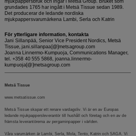
mjukpappersbruk och ingår i Metsä Group. Bruket som
grundades 1765 har ingått i Metsä Tissue sedan 1989.
Det producerar de ledande nordiska
mjukpappersvarumärkena Lambi, Serla och Katrin
För ytterligare information, kontakta
Jani Sillanpää, Senior Vice President Nordics, Metsä
Tissue, jani.sillanpaa[@]metsagroup.com
Joanna Linnermo-Kumpuoja, Communications Manager,
tel. +358 40 555 5868, joanna.linnermo-
kumpuoja[@]metsagroup.com
Metsä Tissue
www.metsatissue.com
Metsä Tissue skapar ett renare vardagsliv. Vi är en av Europas
ledande mjukpappersleverantör till hushåll och företag och en av de
främsta leverantörerna av pergaminpapper i världen.
Våra varumärken är Lambi, Serla, Mola, Tento, Katrin och SAGA. Vi