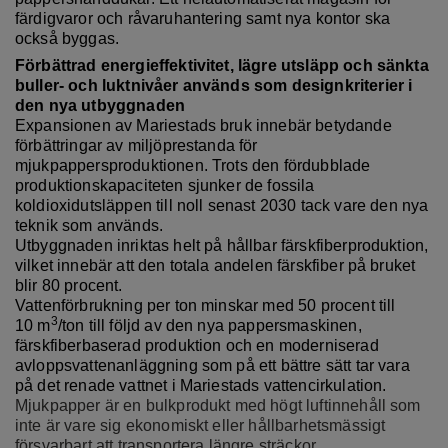
färdigvaror och råvaruhantering samt nya kontor ska
också byggas.
Förbättrad energieffektivitet, lägre utsläpp och sänkta
buller- och luktnivåer används som designkriterier i
den nya utbyggnaden
Expansionen av Mariestads bruk innebär betydande
förbättringar av miljöprestanda för
mjukpappersproduktionen. Trots den fördubblade
produktionskapaciteten sjunker de fossila
koldioxidutsläppen
till noll senast
2030 tack vare den nya
teknik som används.
Utbyggnaden inriktas helt på hållbar färskfiberproduktion,
vilket innebär att den totala andelen färskfiber på bruket
blir 80 procent.
Vattenförbrukning per ton minskar med 50 procent till
3
10 m
/ton till följd av den nya pappersmaskinen,
färskfiberbaserad produktion och
en moderniserad
avloppsvattenanläggning som på ett bättre sätt tar vara
på det renade vattnet i Mariestads vattencirkulation.
Mjukpapper är en bulkprodukt med högt luftinnehåll som
inte är vare sig ekonomiskt eller hållbarhetsmässigt
försvarbart att transportera längre sträckor.