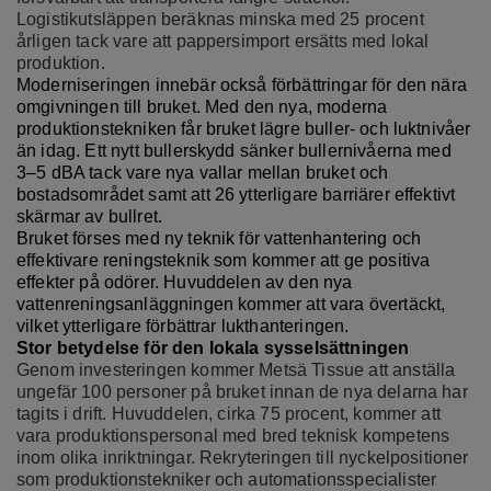
Logistikutsläppen beräknas minska med 25 procent
årligen tack vare att pappersimport ersätts med lokal
produktion.
Moderniseringen innebär också förbättringar för den nära
omgivningen till bruket. Med den nya, moderna
produktionstekniken får bruket lägre buller- och luktnivåer
än idag. Ett nytt bullerskydd sänker bullernivåerna med
3–5 dBA tack vare nya vallar mellan bruket och
bostadsområdet samt att 26 ytterligare barriärer effektivt
skärmar av bullret.
Bruket förses med ny teknik för vattenhantering och
effektivare
reningsteknik
som kommer att ge positiva
effekter på odörer.
Huvuddelen av den nya
vattenreningsanläggningen kommer att vara övertäckt,
vilket
ytterligare förbättrar lukthanteringen
.
Stor betydelse för den lokala sysselsättningen
Genom investeringen kommer Metsä Tissue att anställa
ungefär 100 personer på bruket innan de nya delarna har
tagits i drift. Huvuddelen, cirka 75 procent, kommer att
vara produktionspersonal med bred teknisk kompetens
inom olika inriktningar. Rekryteringen till nyckelpositioner
som produktionstekniker och automationsspecialister