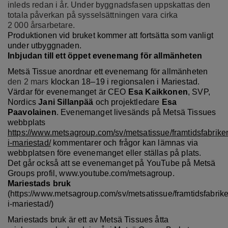
inleds redan i år. Under byggnadsfasen uppskattas den
totala påverkan på sysselsättningen vara cirka
2 000 årsarbetare.
Produktionen vid bruket kommer att fortsätta som vanligt
under utbyggnaden.
Inbjudan till ett öppet evenemang för allmänheten
Metsä Tissue anordnar ett evenemang för allmänheten
den 2 mars
klockan 18–19 i regionsalen i Mariestad.
Värdar för evenemanget är CEO
Esa Kaikkonen
, SVP,
Nordics
Jani Sillanpää
och projektledare
Esa
Paavolainen
. Evenemanget livesänds på Metsä Tissues
webbplats
https://www.metsagroup.com/sv/metsatissue/framtidsfabrike
i-mariestad/
kommentarer och frågor kan lämnas via
webbplatsen före evenemanget eller ställas på plats.
Det går också att se evenemanget på YouTube på Metsä
Groups profil, www.youtube.com/metsagroup.
Mariestads bruk
(https://www.metsagroup.com/sv/metsatissue/framtidsfabrik
i-mariestad/)
Mariestads bruk är ett av Metsä Tissues åtta