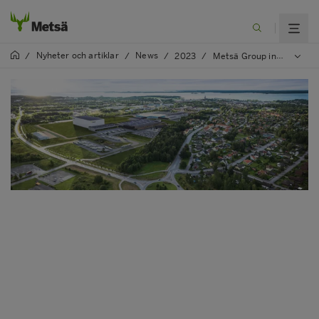
Nyheter och artiklar
News
/
/
/
2023
/
Metsä Group investerar i en fossilfri framtid genom att modernisera och bygga ut Metsä Tissues bruk i Mariestad