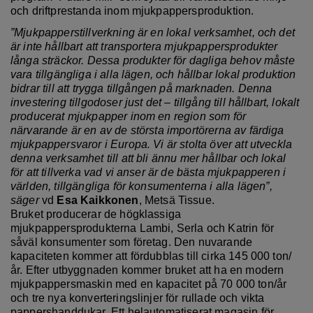
och driftprestanda inom mjukpappersproduktion.
”Mjukpapperstillverkning är en lokal verksamhet, och det
är inte hållbart att transportera mjukpappersprodukter
långa sträckor. Dessa produkter för dagliga behov måste
vara tillgängliga i alla lägen, och hållbar lokal produktion
bidrar till att trygga tillgången på marknaden.
Denna
investering tillgodoser just det – tillgång till hållbart, lokalt
producerat mjukpapper inom en region som för
närvarande är
en av de största importörerna av färdiga
mjukpappersvaror i Europa. Vi är stolta
över att utveckla
denna verksamhet till att bli ännu mer hållbar och lokal
för att tillverka vad vi anser är de bästa mjukpapperen i
världen,
tillgängliga för konsumenterna i alla lägen
”,
säger
vd
Esa Kaikkonen
, Metsä Tissue.
Bruket producerar de högklassiga
mjukpappersprodukterna Lambi, Serla och Katrin för
såväl konsumenter som företag. Den nuvarande
kapaciteten kommer att
fördubblas
till cirka 145 000 ton/
år. Efter utbyggnaden kommer bruket att ha en modern
mjukpappersmaskin med en kapacitet på 70 000 ton/år
och tre nya konverteringslinjer för rullade och vikta
pappershanddukar. Ett helautomatiserat magasin för