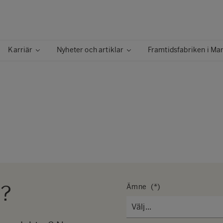
Karriär
Nyheter och artiklar
Framtidsfabriken i Ma
g?
Ämne