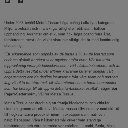
Under 2025 behöll Metsä Tissue höga poäng i alla fyra kategorier:
Miljö, arbetsrätt och mänskliga rättigheter, etik samt hållbar
upphandling. Avsnittet om etik, som fick lägst poäng förra året,
förbättrades mest i år, vilket visar hur viktigt det är med kontinuerlig
utveckling.
”
Ett erkännande som uppnås av de bästa 1
% av de företag som
bedöms globalt är något vi är mycket stolta över. Vår fortsatta
topprankning visar på konsekvensen i vårt hållbarhetsarbete, och att
uppnå detta resultat under alltmer krävande kriterier speglar vårt
engagemang och de dagliga insatserna från våra team och partners.
Jag vill rikta ett stort tack till våra interna och externa intressenter
som har bidragit till att uppnå detta fantastiska resultat
”
,
säger
Sari
Pajari-Sederholm
, VD för Metsä Tissue.
Metsä Tissue har åtagit sig att främja bioekonomi och cirkulär
ekonomi genom att effektivt förädla massa tillverkad av nordiskt trä
till högkvalitativa produkter inom mjukpapper sant mat- och
bakplåtspapper. Våra hållbarhetsmål driver fram ständiga
förbättringar, och våra betrodda varumärken – Lambi, Serla, Mola,