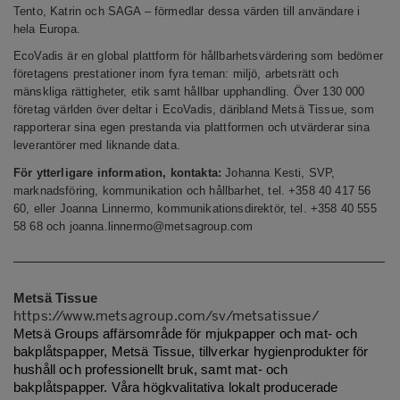
Tento, Katrin och SAGA – förmedlar dessa värden till användare i
hela Europa.
EcoVadis är en global plattform för hållbarhetsvärdering som bedömer
företagens prestationer inom fyra teman: miljö, arbetsrätt och
mänskliga rättigheter, etik samt hållbar upphandling. Över 130
000
företag världen över deltar i EcoVadis, däribland Metsä Tissue, som
rapporterar sina egen prestanda via plattformen och utvärderar sina
leverantörer med liknande data.
För ytterligare information, kontakta:
Johanna Kesti, SVP,
marknadsföring, kommunikation och hållbarhet, tel. +358 40 417 56
60, eller Joanna Linnermo, kommunikationsdirektör, tel. +358 40 555
58 68 och
joanna.linnermo@metsagroup.com
Metsä Tissue
https://www.metsagroup.com/sv/metsatissue/
Metsä Groups affärsområde för mjukpapper och mat- och
bakplåtspapper, Metsä Tissue, tillverkar hygienprodukter för
hushåll och professionellt bruk, samt mat- och
bakplåtspapper. Våra högkvalitativa lokalt producerade