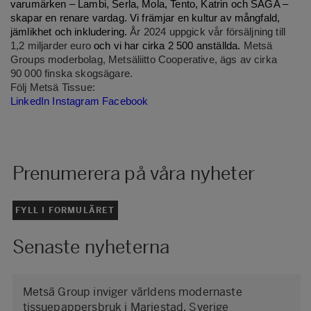
varumärken – Lambi, Serla, Mola, Tento, Katrin och SAGA –
skapar en renare vardag. Vi främjar en kultur av mångfald,
jämlikhet och inkludering.
År 2024 uppgick vår försäljning till
1,2 miljarder euro
och vi har cirka 2 500 anställda.
Metsä
Groups moderbolag, Metsäliitto Cooperative, ägs av cirka
90 000 finska skogsägare.
Följ Metsä Tissue:
LinkedIn
Instagram
Facebook
Prenumerera på våra nyheter
FYLL I FORMULÄRET
Senaste nyheterna
Metsä Group inviger världens modernaste
tissuepappersbruk i Mariestad, Sverige