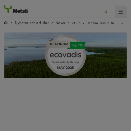
Nyheter och artiklar
News
/
/
/
2025
/
Metsä Tissue får sin sjätte raka utmärkelse på platinanivå i EcoVadis-bedömningen