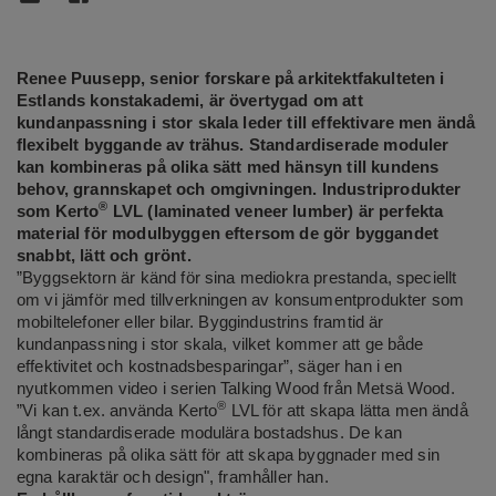
Renee Puusepp, senior forskare på arkitektfakulteten i
Estlands konstakademi, är övertygad om att
kundanpassning i stor skala leder till effektivare men ändå
flexibelt byggande av trähus. Standardiserade moduler
kan kombineras på olika sätt med hänsyn till kundens
behov, grannskapet och omgivningen. Industriprodukter
®
som Kerto
LVL (laminated veneer lumber) är perfekta
material för modulbyggen eftersom de gör byggandet
snabbt, lätt och grönt.
”Byggsektorn är känd för sina mediokra prestanda, speciellt
om vi jämför med tillverkningen av konsumentprodukter som
mobiltelefoner eller bilar. Byggindustrins framtid är
kundanpassning i stor skala, vilket kommer att ge både
effektivitet och kostnadsbesparingar”, säger han i en
nyutkommen video i serien Talking Wood från Metsä Wood.
®
”Vi kan t.ex. använda Kerto
LVL för att skapa lätta men ändå
långt standardiserade modulära bostadshus. De kan
kombineras på olika sätt för att skapa byggnader med sin
egna karaktär och design", framhåller han.