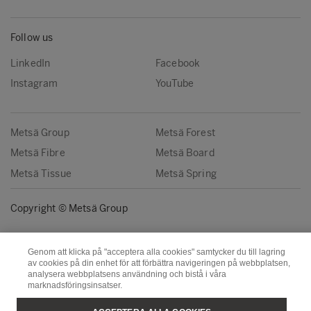
Follow us
LinkedIn
Facebook
Instagram
YouTube
Metsä Group
Metsä Forest
Metsä Fibre
Metsä Board
Metsä Tissue
Metsä Spring
Copyright © Metsä Group
Genom att klicka på "acceptera alla cookies" samtycker du till lagring
av cookies på din enhet för att förbättra navigeringen på webbplatsen,
analysera webbplatsens användning och bistå i våra
marknadsföringsinsatser.