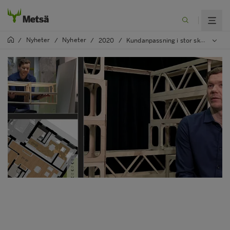
Nyheter
Nyheter
/
/
/
2020
/
Kundanpassning i stor skala ger effektivare och mer hållbart byggande