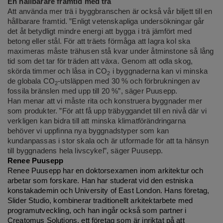
En hållbarare framtid med trä
Att använda mer trä i byggbranschen är också vår biljett till en
hållbarare framtid. ”Enligt vetenskapliga undersökningar går
det åt betydligt mindre energi att bygga i trä jämfört med
betong eller stål. För att träets förmåga att lagra kol ska
maximeras måste trähusen stå kvar under åtminstone så lång
tid som det tar för träden att växa. Genom att odla skog,
skörda timmer och låsa in CO
i byggnaderna kan vi minska
2
de globala CO
-utsläppen med 30 % och förbrukningen av
2
fossila bränslen med upp till 20 %”, säger Puusepp.
Han menar att vi måste rita och konstruera byggnader mer
som produkter. ”För att få upp träbyggandet till en nivå där vi
verkligen kan bidra till att minska klimatförändringarna
behöver vi uppfinna nya byggnadstyper som kan
kundanpassas i stor skala och är utformade för att ta hänsyn
till byggnadens hela livscykel”, säger Puusepp.
Renee Puusepp
Renee Puusepp har en doktorsexamen inom arkitektur och
arbetar som forskare. Han har studerat vid den estniska
konstakademin och University of East London. Hans företag,
Slider Studio, kombinerar traditionellt arkitektarbete med
programutveckling, och han ingår också som partner i
Creatomus Solutions, ett företag som är inriktat på att