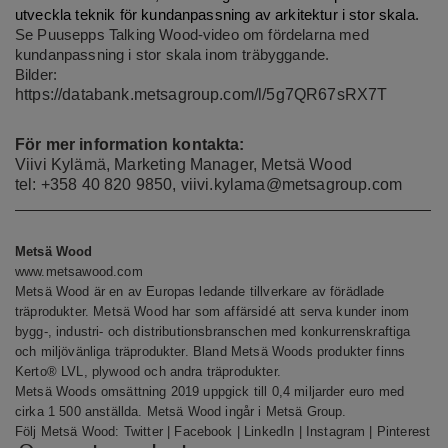
utveckla teknik för kundanpassning av arkitektur i stor skala.
Se Puusepps Talking Wood-video om
fördelarna med
kundanpassning i stor skala inom träbyggande
.
Bilder:
https://databank.metsagroup.com/l/5g7QR67sRX7T
För mer information kontakta:
Viivi Kylämä, Marketing Manager, Metsä Wood
tel: +358 40 820 9850,
viivi.kylama@metsagroup.com
Metsä Wood
www.metsawood.com
Metsä Wood
är en av Europas ledande tillverkare av förädlade
träprodukter. Metsä Wood har som affärsidé att serva kunder inom
bygg-, industri- och distributionsbranschen med konkurrenskraftiga
och miljövänliga träprodukter.
Bland Metsä Woods
produkter finns
Kerto® LVL, plywood och andra träprodukter.
Metsä Woods omsättning 2019 uppgick till 0,4 miljarder euro med
cirka 1 500 anställda. Metsä Wood ingår i Metsä Group.
Följ Metsä Wood:
Twitter
|
Facebook
|
LinkedIn
|
Instagram
|
Pinterest