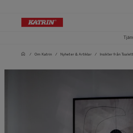
Tjän
/
Om Katrin
/
Nyheter & Artiklar
/
Insikter från Toale