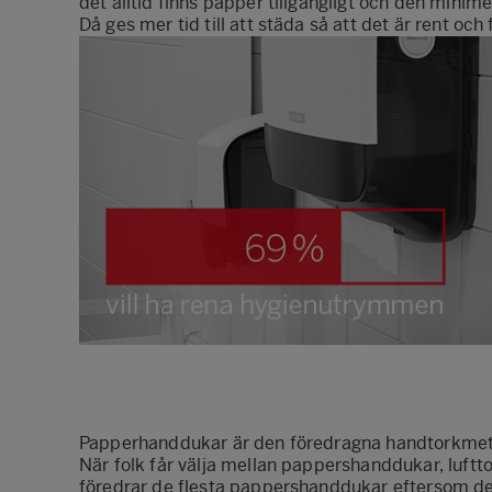
det alltid finns papper tillgängligt och den minim
Då ges mer tid till att städa så att det är rent och
Papperhanddukar är den föredragna handtorkme
När folk får välja mellan pappershanddukar, luftto
föredrar de flesta pappershanddukar eftersom de