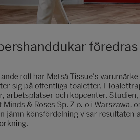
ppershanddukar föredras 
örande roll har Metsä Tissue's varumärke
r sig på offentliga toaletter. I Toalett
, arbetsplatser och köpcenter. Studien, 
inds & Roses Sp. Z o. o i Warszawa, omf
en jämn könsfördelning visar resultaten 
torkning.