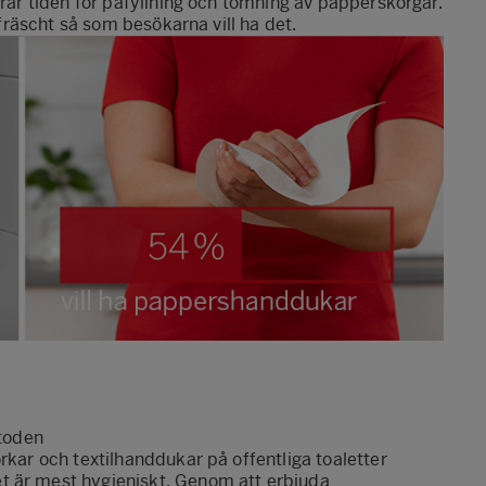
erar tiden för påfyllning och tömning av papperskorgar.
 fräscht så som besökarna vill ha det.
toden
rkar och textilhanddukar på offentliga toaletter
t är mest hygieniskt. Genom att erbjuda