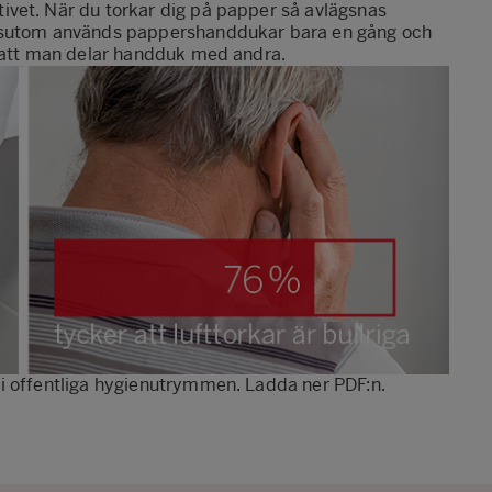
vet. När du torkar dig på papper så avlägsnas
essutom används pappershanddukar bara en gång och
m att man delar handduk med andra.
i offentliga hygienutrymmen. Ladda ner PDF:n.