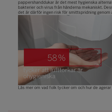
pappershanddukar är det mest hygienska alternati
bakterier och virus från händerna mekaniskt. D
det är därför ingen risk för smittspridning geno
Läs mer om vad folk tycker om och hur de agerar 