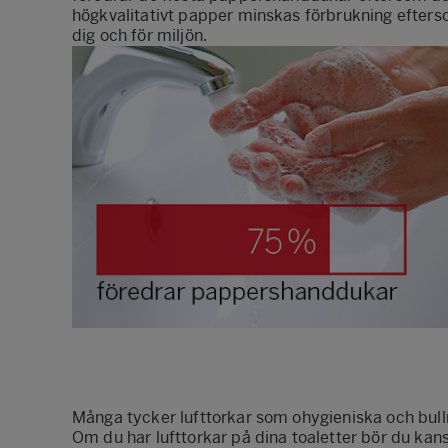
högkvalitativt papper minskas förbrukning efterso
dig och för miljön.
Många tycker lufttorkar som ohygieniska och bull
Om du har lufttorkar på dina toaletter bör du kan