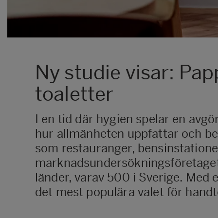
Ny studie visar: Pa
toaletter
I en tid där hygien spelar en avg
hur allmänheten uppfattar och bete
som restauranger, bensinstationer
marknadsundersökningsföretaget M
länder, varav 500 i Sverige. Med 
det mest populära valet för hand