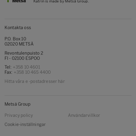
Katrin is made by Metsä Group.
Kontakta oss
P.O. Box 10
02020 METSÄ
Revontulenpuisto 2
FI - 02100 ESPOO
Tel:
+358 10 4601
Fax:
+358 10 465 4400
Hitta våra e -postadresser här
Metsä Group
Privacy policy
Användarvillkor
Cookie-inställningar