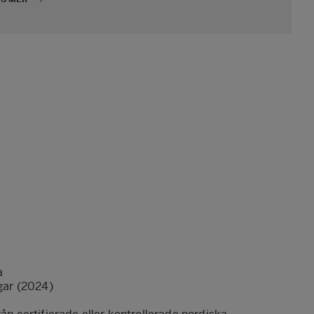
a
gar (2024)
a