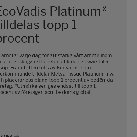
EcoVadis Platinum*
tilldelas topp 1
procent
 arbetar varje dag för att stärka vårt arbete inom
ljö, mänskliga rättigheter, etik och ansvarsfulla
köp. Framdriften följs av EcoVadis, som
terkommande tilldelar Metsä Tissue Platinum-nivå
ch placerar oss bland topp 1 procent av bedömda
retag. *Utmärkelsen ges endast till topp 1
rocent av företagen som bedöms globalt.
ÄS MER