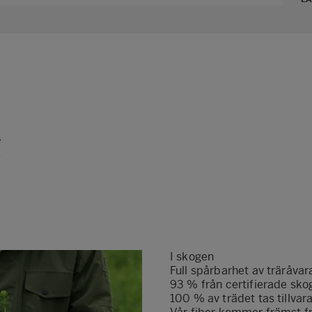
g
I skogen
Full spårbarhet av träråvar
93 % från certifierade sko
100 % av trädet tas tillvar