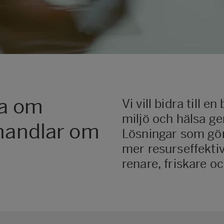
ra om
Vi vill bidra till 
miljö och hälsa g
 handlar om
Lösningar som gör
mer resurseffektiv
renare, friskare o