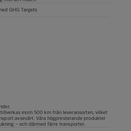
igned GHG Targets
nder.
tillverkas inom 500 km från leveransorten, vilket
ansport avsevärt. Våra högpresterande produkter
brukning – och därmed färre transporter.