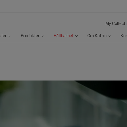
My Collect
ster
Produkter
Hållbarhet
Om Katrin
Kon