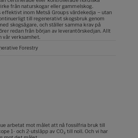
n certifierade eller kontrollerade nordiska
 virke från naturskogar eller gammelskog.
s effektivt inom Metsä Groups värdekedja – utan
ontinuerligt till regenerativt skogsbruk genom
med skogsägare, och ställer samma krav på
rer redan från början av leverantörskedjan. Allt
h vår verksamhet.
erative Forestry
 arbetat mot målet att nå fossilfria bruk till
e 1- och 2-utsläpp av CO₂ till noll. Och vi har
eg mot det målet.