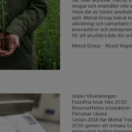
Vår fiber kommer främst frå
skogar och innehåller inte
Varje del av trädet använd
spill. Metsä Group bidrar k
utbildning och samarbete 
leverantörer och entreprenö
för att skydda både din oc
Metsä Group - About Regen
Under tillverkningen
Fossilfria bruk före 2030
Resurseffektiv produktion
Förnybar råvara
Sedan 2018 har Metsä Tissue
2030 genom att minska Scop
redan gjort tydliga framst