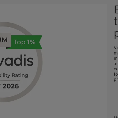
Vi
mi
in
å
o
fö
p
L