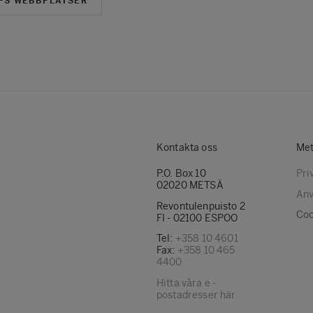
PS WEBBPLATSER
Kontakta oss
Met
P.O. Box 10
Pri
02020 METSÄ
Anv
Revontulenpuisto 2
Coo
FI - 02100 ESPOO
Tel:
+358 10 4601
Fax:
+358 10 465
4400
Hitta våra e -
postadresser här