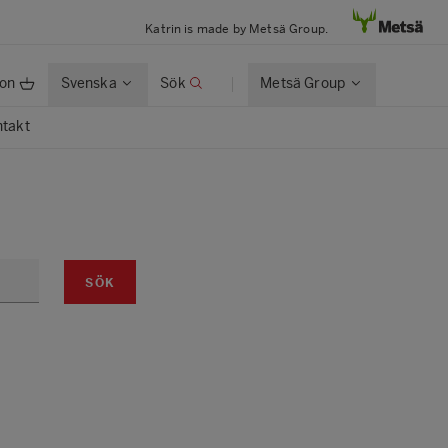
Katrin is made by Metsä Group.
ion
Svenska
Sök
Metsä Group
takt
SÖK