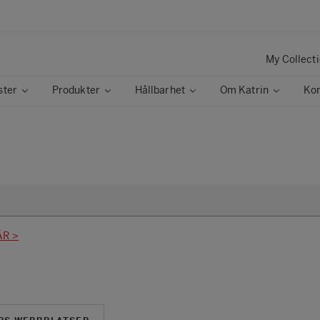
My Collect
ster
Produkter
Hållbarhet
Om Katrin
Kon
R >