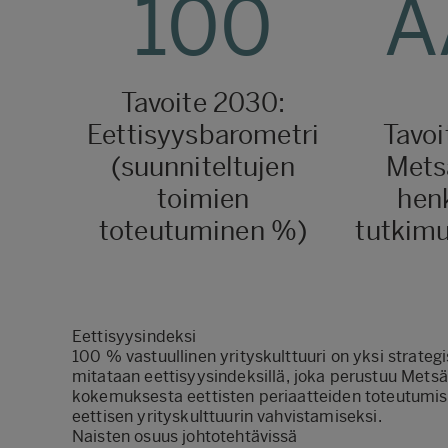
100
A
Tavoite 2030:
Eettisyysbarometri
Tavoi
(suunniteltujen
Mets
toimien
henk
toteutuminen %)
tutkimu
Eettisyysindeksi
100 % vastuullinen yrityskulttuuri on yksi strat
mitataan
eettisyys
indeksillä
, joka perustuu Mets
kokemuksesta eettisten periaatteiden toteutumises
eettisen yrityskulttuurin vahvistamiseksi.
Naisten osuus johtotehtävissä