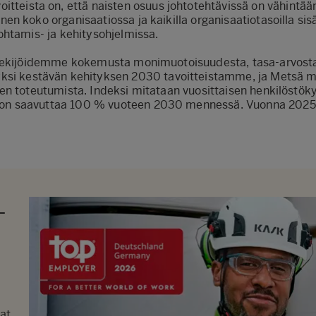
itteista on, että naisten osuus johtotehtävissä on vähintä
en koko organisaatiossa ja kaikilla organisaatiotasoilla sis
ohtamis- ja kehitysohjelmissa.
tekijöidemme kokemusta monimuotoisuudesta, tasa-arvost
yksi kestävän kehityksen 2030 tavoitteistamme, ja Metsä
m
en toteutumista. Indeksi mitataan vuosittaisen henkilöstök
on saavuttaa 100 % vuoteen 2030 mennessä
. Vuonna 202
5
-
vat