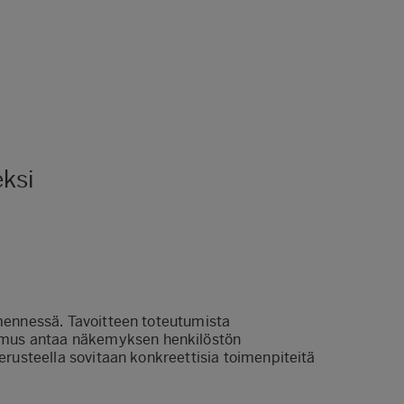
ksi
mennessä. Tavoitteen toteutumista
kimus antaa näkemyksen henkilöstön
rusteella sovitaan konkreettisia toimenpiteitä