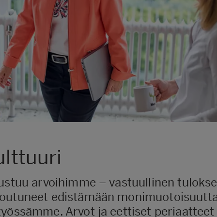
ulttuuri
ustuu arvoihimme – vastuullinen tuloksen
toutuneet edistämään monimuotoisuutta,
työssämme. Arvot ja eettiset periaattee