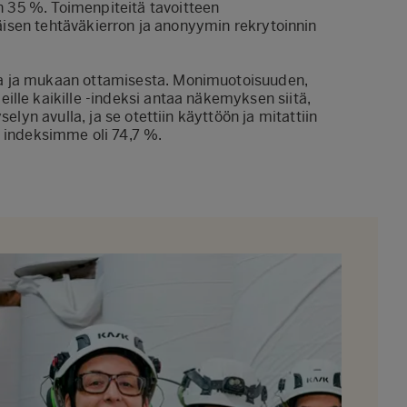
än 35 %.
Toimenpiteitä
t
avoitteen
äisen tehtäväkierron ja anonyymin rekrytoinnin
a ja
mukaan ottamisesta
. Monimuotoisuuden,
eille kaikille
-indeksi antaa näkemyksen siitä,
yselyn
avulla
, ja se otettiin käyttöön ja mitattiin
indeksimme oli
74,7
%
.