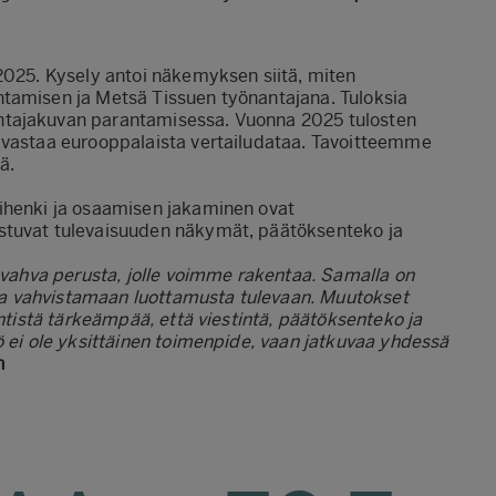
2025. Kysely antoi näkemyksen siitä, miten
htamisen ja Metsä Tissuen työnantajana. Tuloksia
ntajakuvan parantamisessa. Vuonna 2025 tulosten
 vastaa eurooppalaista vertailudataa. Tavoitteemme
ä.
ihenki ja osaamisen jakaminen ovat
stuvat tulevaisuuden näkymät, päätöksenteko ja
n vahva perusta, jolle voimme rakentaa. Samalla on
a vahvistamaan luottamusta tulevaan. Muutokset
entistä tärkeämpää, että viestintä, päätöksenteko ja
ö ei ole yksittäinen toimenpide, vaan jatkuvaa yhdessä
n