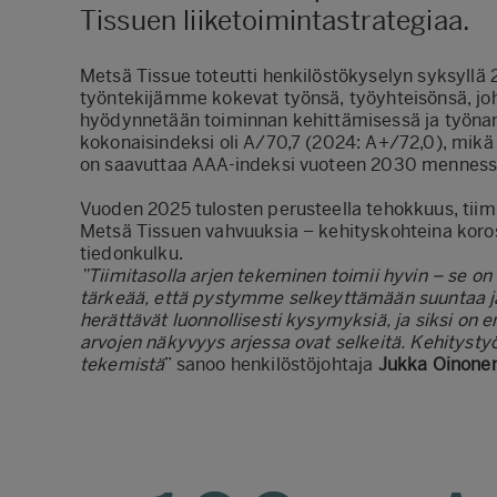
Tissuen liiketoimintastrategiaa.
Metsä Tissue toteutti henkilöstökyselyn syksyllä 
työntekijämme kokevat työnsä, työyhteisönsä, jo
hyödynnetään toiminnan kehittämisessä ja työna
kokonaisindeksi oli A/70,7 (2024: A+/72,0), mikä
on saavuttaa AAA-indeksi vuoteen 2030 menness
Vuoden 2025 tulosten perusteella tehokkuus, tiim
Metsä Tissuen vahvuuksia – kehityskohteina koro
tiedonkulku.
”Tiimitasolla arjen tekeminen toimii hyvin – se o
tärkeää, että pystymme selkeyttämään suuntaa j
herättävät luonnollisesti kysymyksiä, ja siksi on 
arvojen näkyvyys arjessa ovat selkeitä. Kehitysty
tekemistä
” sanoo henkilöstöjohtaja
Jukka Oinone