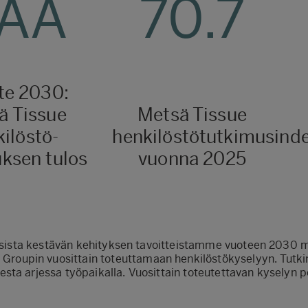
AA
70.7
te 2030:
ä Tissue
Metsä Tissue
ilöstö-
henkilöstötutkimusinde
ksen tulos
vuonna 2025
egisista kestävän kehityksen tavoitteistamme vuoteen 2030 
ä Groupin vuosittain toteuttamaan henkilöstökyselyyn. Tut
ta arjessa työpaikalla. Vuosittain toteutettavan kyselyn pe