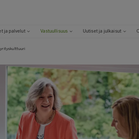
t ja palvelut
Vastuullisuus
Uutiset ja julkaisut
O
yrityskulttuuri