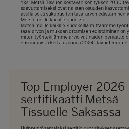
Yksi
Metsä
Tissuen
kestävän kehityksen 2030 tavo
saavuttamiseksi
ovat
naisten osuuden kasvattamin
avulla sekä sukupuolten tasa-arvon edistäminen j
Metsä meille kaikille
-indeksi
Metsä
meille kaikille
-indeksillä mittaamme työn
tasa-arvon ja
mukaan ottamisen
edistäminen on 
miten työntekijämme arvioivat näiden periaatteid
ensimmäistä kertaa vuonna 2024.
Tavoitteemme 
Top Employer 2026 
sertifikaatti Metsä
Tissuelle Saksassa
Huipputyönantajaksi sertifioidut yritykset asetta