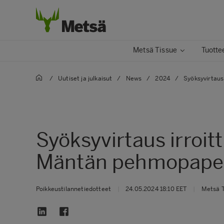
Metsä Tissue
Tuottee
/
Uutiset ja julkaisut
/
News
/
2024
/
Syöksyvirtaus
Syöksyvirtaus irroi
Mäntän pehmopaper
Poikkeustilannetiedotteet
|
24.05.2024 18:10 EET
|
Metsä T