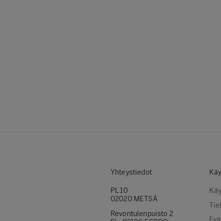
Yhteystiedot
Käy
PL 10
Käy
02020 METSÄ
Tie
Revontulenpuisto 2
Evä