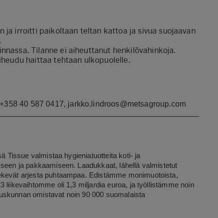
ja irroitti paikoltaan teltan kattoa ja sivua suojaavan
.
llinnassa. Tilanne ei aiheuttanut henkilövahinkoja.
aiheudu haittaa tehtaan ulkopuolelle.
h. +358 40 587 0417, jarkko.lindroos@metsagroup.com
ä Tissue valmistaa hygieniatuotteita koti- ja
kseen ja pakkaamiseen. Laadukkaat, lähellä valmistetut
tekevät arjesta puhtaampaa. Edistämme monimuotoista,
 liikevaihtomme oli 1,3 miljardia euroa, ja työllistämme noin
uuskunnan omistavat noin 90 000 suomalaista