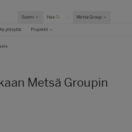
Suomi
Hae
Metsä Group
ta yhteyttä
Projektit
aalla
ankaan Metsä Groupin