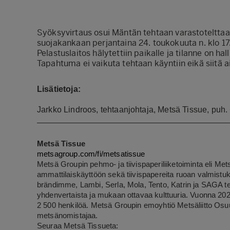
Syöksyvirtaus osui Mäntän tehtaan varastotelttaan 
suojakankaan perjantaina 24. toukokuuta n. klo 17
Pelastuslaitos hälytettiin paikalle ja tilanne on ha
Tapahtuma ei vaikuta tehtaan käyntiin eikä siitä 
Lisätietoja:
Jarkko Lindroos, tehtaanjohtaja, Metsä Tissue, pu
Metsä Tissue
metsagroup.com/fi/metsatissue
Metsä Groupin pehmo- ja tiivispaperiliiketoiminta eli Mets
ammattilaiskäyttöön sekä tiivispapereita ruoan valmistu
brändimme, Lambi, Serla, Mola, Tento, Katrin ja SAGA 
yhdenvertaista ja mukaan ottavaa kulttuuria. Vuonna 2023
2 500 henkilöä. Metsä Groupin emoyhtiö Metsäliitto Os
metsänomistajaa.
Seuraa Metsä Tissueta: