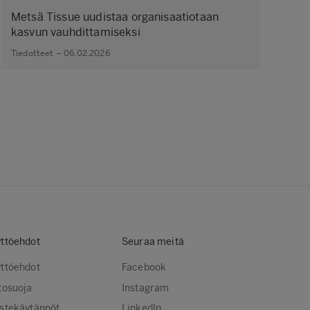
Metsä Tissue uudistaa organisaatiotaan
kasvun vauhdittamiseksi
Tiedotteet – 06.02.2026
ttöehdot
Seuraa meitä
ttöehdot
Facebook
tosuoja
Instagram
stekäytännöt
LinkedIn