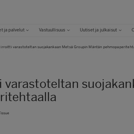
t ja palvelut
Vastuullisuus
Uutiset ja julkaisut
O
 irroitti varastoteltan suojakankaan Metsä Groupin Mäntän pehmopaperiteht
tti varastoteltan suojak
itehtaalla
issue