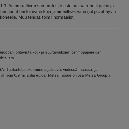
1.3. Automaattinen sammutusjärjestelmä sammutti palon ja
heuttanut henkilövahinkoja ja aineelliset vahingot jäivät hyvin
ikoneelle.
Muu tehdas toimii normaalisti.
oopan johtavista koti- ja suurtalouksien pehmopapereiden
ittajista.
A. Tuotantolaitoksemme sijaitsevat viidessä maassa, ja
oli noin 0,9 miljardia euroa. Metsä Tissue on osa Metsä Groupia,