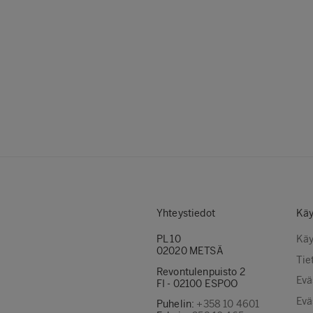
Yhteystiedot
Käy
PL 10
Käy
02020 METSÄ
Tie
Revontulenpuisto 2
Evä
FI - 02100 ESPOO
Evä
Puhelin:
+358 10 4601