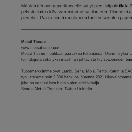
Mäntän tehtaan paperikoneelle syttyi pieni tulipalo
illalla
2
pelastuslaitos kävi varmistamassa tilanteen. Tilanne ei ai
pieneksi. Palo aiheutti muutamien tuntien seisokin paper
Metsä Tissue
www.metsatissue.com
Metsä Tissue – puhtaampaa arkea tekemässä. Olemme yksi Eur
toimittajista sekä yksi maailman johtavista tiivispapereiden toim
Tuotemerkkimme ovat Lambi, Serla, Mola, Tento, Katrin ja SAG
työllistämme noin 2 500 henkilöä. Vuonna 2021 liikevaihtomme 
joka on vastuullisen biotalouden edelläkävijä.
Seuraa Metsä Tissueta:
Twitter
LinkedIn