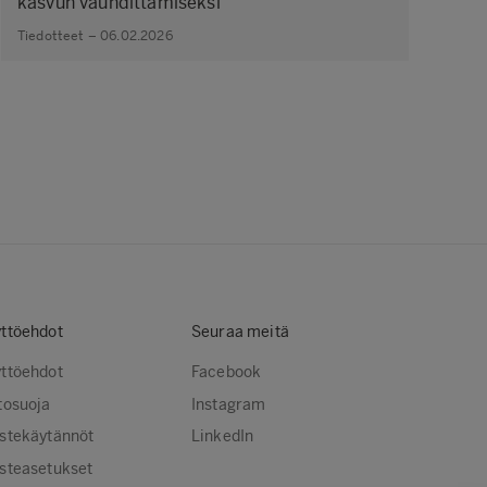
kasvun vauhdittamiseksi
Tiedotteet – 06.02.2026
ttöehdot
Seuraa meitä
ttöehdot
Facebook
tosuoja
Instagram
stekäytännöt
LinkedIn
steasetukset