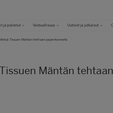
t ja palvelut
Vastuullisuus
Uutiset ja julkaisut
O
o Metsä Tissuen Mäntän tehtaan paperikoneella
ä Tissuen Mäntän tehtaan