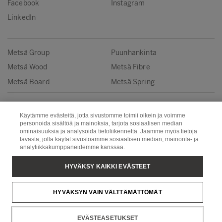
Facebook
Instagram
LinkedIn
Metsä Group
Puunhankinta
Metsä Wood
Metsä Fibre
Metsä Board
Metsä Spring
Copyright © Metsä Group
Käytämme evästeitä, jotta sivustomme toimii oikein ja voimme
personoida sisältöä ja mainoksia, tarjota sosiaalisen median
ominaisuuksia ja analysoida tietoliikennettä. Jaamme myös tietoja
tavasta, jolla käytät sivustoamme sosiaalisen median, mainonta- ja
analytiikkakumppaneidemme kanssaa.
HYVÄKSY KAIKKI EVÄSTEET
HYVÄKSYN VAIN VÄLTTÄMÄTTÖMÄT
EVÄSTEASETUKSET