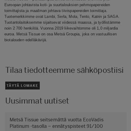
Euroopan johtavista koti- ja suurtalouksien pehmopapereiden
toimittajista ja maailman johtava tiivispapereiden toimittaja.
Tuotemerkkimme ovat Lambi, Serla, Mola, Tento, Katrin ja SAGA.
Tuotantolaitoksemme sijaitsevat viidessä maassa, ja työllistämme
noin 2 700 henkilöä. Vuonna 2019 liikevaihtomme oli 1,0 miljardia
euroa. Metsä Tissue on osa Metsä Groupia, joka on vastuullisen
biotalouden edelläkävijä.
Tilaa tiedotteemme sähköpostiisi
TÄYTÄ LOMAKE
Uusimmat uutiset
Metsä Tissue seitsemättä vuotta EcoVadis
Platinum -tasolla – ennätyspisteet 91/100