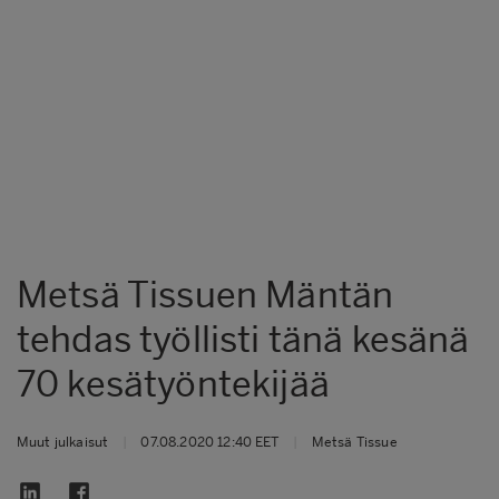
Metsä Tissuen Mäntän
tehdas työllisti tänä kesänä
70 kesätyöntekijää
Muut julkaisut
|
07.08.2020 12:40 EET
|
Metsä Tissue