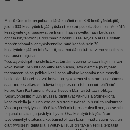
Metsä Groupille on palkattu tänä kesänä noin 800 kesätyöntekijää,
joista 600 kesätyöntekijää työskentelee eri puolella Suomea. Metsällä
kesätyöntekijät pääsevät parhaimmillaan soveltamaan koulussa
opittua käytäntöön ja oppimaan rutkasti lisää. Myös Metsä Tissuen
Mäntän tehtaalla on työskennellyt tänä kesänä noin 70
kesätyöntekijää eri tehtävissä, osa heistä on tuttuja viime vuosilta ja
osa uusia tulijoita.
”Kesätyöntekijät mahdollistavat tänäkin vuonna tehtaan käynnin läpi
koko kesän. Minusta on erityisen hienoa, että olemme pystyneet
tarjoamaan näinä poikkeuksellisena aikoina kesätöitä näin monelle
henkilölle. Nuoret saavat kaivattua työkokemusta ja me puolestamme
saamme toivottavasti tulevia huippuosaajia tehtaan eri tehtäviin”,
kertoo
Kari Karttunen
, Metsä Tissuen Mäntän tehtaan johtaja.
Kesätyöntekijät muun muassa lomittavat vakituisia työntekijöitä
kesäkaudella ja suurin osa on aloittanut työnsä jo huhti-toukokuussa.
Vaikka perehdytys on tänä keväänä ollut poikkeuksellinen, on se silti
sujunut erilaisin järjestelyin hyvin. Osa kesätyöntekijöistä on
työskennellyt etätöissä kotitoimistoiltaan käsin, mutta suurin osa on
ollut fyysisesti tehtaalla. Työturvallisuus on tärkein tekijä tehtaalla