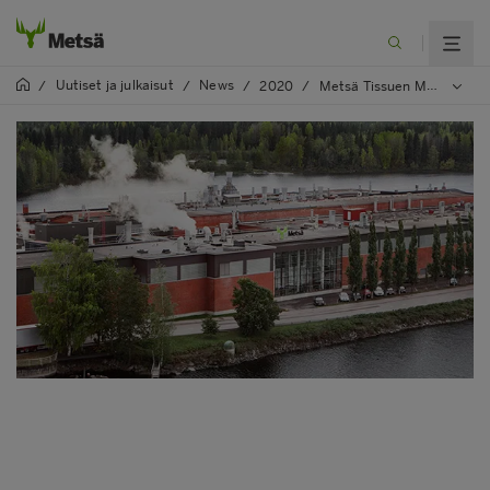
Uutiset ja julkaisut
News
/
/
/
2020
/
Metsä Tissuen Mäntän tehdas työllisti tänä kesänä 70 kesätyöntekijää