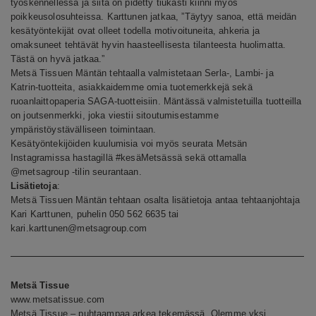
työskennellessä ja siitä on pidetty tiukasti kiinni myös
poikkeusolosuhteissa. Karttunen jatkaa, ”Täytyy sanoa, että meidän
kesätyöntekijät ovat olleet todella motivoituneita, ahkeria ja
omaksuneet tehtävät hyvin haasteellisesta tilanteesta huolimatta.
Tästä on hyvä jatkaa.”
Metsä Tissuen Mäntän tehtaalla valmistetaan Serla-, Lambi- ja
Katrin-tuotteita, asiakkaidemme omia tuotemerkkejä sekä
ruoanlaittopaperia SAGA-tuotteisiin. Mäntässä valmistetuilla tuotteilla
on joutsenmerkki, joka viestii sitoutumisestamme
ympäristöystävälliseen toimintaan.
Kesätyöntekijöiden kuulumisia voi myös seurata Metsän
Instagramissa hastagillä #kesäMetsässä sekä ottamalla
@metsagroup -tilin seurantaan.
Lisätietoja
:
Metsä Tissuen Mäntän tehtaan osalta lisätietoja antaa tehtaanjohtaja
Kari Karttunen, puhelin 050 562 6635 tai
kari.karttunen@metsagroup.com
Metsä Tissue
www.metsatissue.com
Metsä Tissue – puhtaampaa arkea tekemässä. Olemme yksi