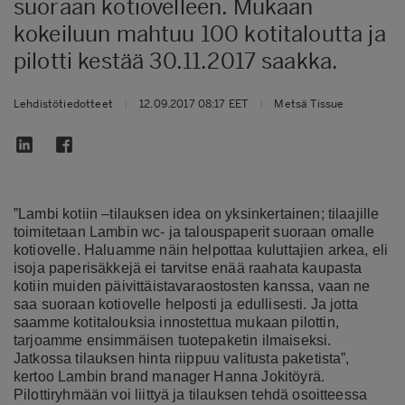
suoraan kotiovelleen. Mukaan
kokeiluun mahtuu 100 kotitaloutta ja
pilotti kestää 30.11.2017 saakka.
Lehdistötiedotteet
|
12.09.2017 08:17 EET
|
Metsä Tissue
”Lambi kotiin –tilauksen idea on yksinkertainen; tilaajille
toimitetaan Lambin wc- ja talouspaperit suoraan omalle
kotiovelle. Haluamme näin helpottaa kuluttajien arkea, eli
isoja paperisäkkejä ei tarvitse enää raahata kaupasta
kotiin muiden päivittäistavaraostosten kanssa, vaan ne
saa suoraan kotiovelle helposti ja edullisesti. Ja jotta
saamme kotitalouksia innostettua mukaan pilottin,
tarjoamme ensimmäisen tuotepaketin ilmaiseksi.
Jatkossa tilauksen hinta riippuu valitusta paketista”,
kertoo Lambin brand manager Hanna Jokitöyrä.
Pilottiryhmään voi liittyä ja tilauksen tehdä osoitteessa