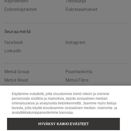
Käyttöehdot
Tietosuoja
Evästekäytännöt
Evästeasetukset
Seuraa meitä
Facebook
Instagram
LinkedIn
Metsä Group
Puunhankinta
Metsä Wood
Metsä Fibre
Metsä Board
Metsä Spring
Käytämme evästeitä, jotta sivustomme toimii oikein ja voimme
personoida sisältöä ja mainoksia, tarjota sosiaalisen median
Copyright © Metsä Group
ominaisuuksia ja analysoida tietoliikennettä. Jaamme myös tietoja
tavasta, jolla käytät sivustoamme sosiaalisen median, mainonta- ja
analytiikkakumppaneidemme kanssaa.
HYVÄKSY KAIKKI EVÄSTEET