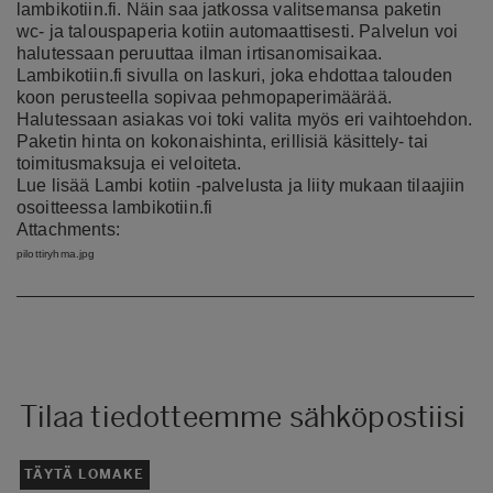
lambikotiin.fi. Näin saa jatkossa valitsemansa paketin
wc- ja talouspaperia kotiin automaattisesti. Palvelun voi
halutessaan peruuttaa ilman irtisanomisaikaa.
Lambikotiin.fi sivulla on laskuri, joka ehdottaa talouden
koon perusteella sopivaa pehmopaperimäärää.
Halutessaan asiakas voi toki valita myös eri vaihtoehdon.
Paketin hinta on kokonaishinta, erillisiä käsittely- tai
toimitusmaksuja ei veloiteta.
Lue lisää Lambi kotiin -palvelusta ja liity mukaan tilaajiin
osoitteessa
lambikotiin.fi
Attachments:
pilottiryhma.jpg
Tilaa tiedotteemme sähköpostiisi
TÄYTÄ LOMAKE