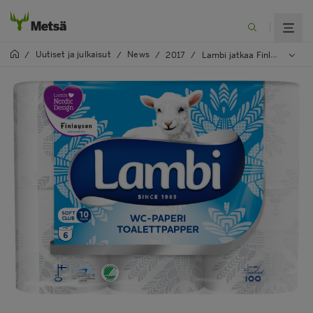
Uutiset ja julkaisut
News
/
/
/
2017
/
Lambi jatkaa Finlayson-yhteistyötä – Sami Vullin Juhla-kuosi painetaan Lambin talous- ja wc-papereihin