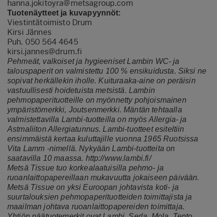
hanna.jokitoyra@metsagroup.com
Tuotenäytteet ja kuvapyynnöt:
Viestintätoimisto Drum
Kirsi Jännes
Puh. 050 564 4645
kirsi.jannes@drum.fi
Pehmeät, valkoiset ja hygieeniset Lambin WC- ja
talouspaperit on valmistettu 100 % ensikuidusta. Siksi ne
sopivat herkällekin iholle. Kuituraaka-aine on peräisin
vastuullisesti hoidetuista metsistä. Lambin
pehmopaperituotteille on myönnetty pohjoismainen
ympäristömerkki, Joutsenmerkki. Mäntän tehtaalla
valmistettavilla Lambi-tuotteilla on myös Allergia- ja
Astmaliiton Allergiatunnus. Lambi-tuotteet esiteltiin
ensimmäistä kertaa kuluttajille vuonna 1965 Ruotsissa
Vita Lamm -nimellä. Nykyään Lambi-tuotteita on
saatavilla 10 maassa.
http://www.lambi.fi/
Metsä Tissue tuo korkealaatuisilla pehmo- ja
ruoanlaittopapereillaan mukavuutta jokaiseen päivään.
Metsä Tissue on yksi Euroopan johtavista koti- ja
suurtalouksien pehmopaperituotteiden toimittajista ja
maailman johtava ruoanlaittopapereiden toimittaja.
Yhtiön päätuotemerkit ovat Lambi, Serla, Mola, Tento,