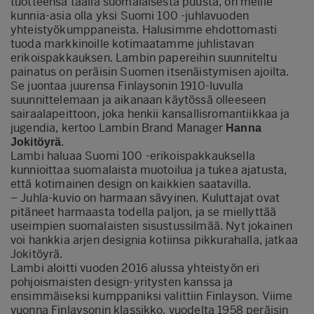
tuotteensa täällä suomalaisesta puusta, on meille
kunnia-asia olla yksi Suomi 100 -juhlavuoden
yhteistyökumppaneista. Halusimme ehdottomasti
tuoda markkinoille kotimaatamme juhlistavan
erikoispakkauksen. Lambin papereihin suunniteltu
painatus on peräisin Suomen itsenäistymisen ajoilta.
Se juontaa juurensa Finlaysonin 1910-luvulla
suunnittelemaan ja aikanaan käytössä olleeseen
sairaalapeittoon, joka henkii kansallisromantiikkaa ja
jugendia, kertoo Lambin Brand Manager
Hanna
.
Jokitöyrä
Lambi haluaa Suomi 100 -erikoispakkauksella
kunnioittaa suomalaista muotoilua ja tukea ajatusta,
että kotimainen design on kaikkien saatavilla.
– Juhla-kuvio on harmaan sävyinen. Kuluttajat ovat
pitäneet harmaasta todella paljon, ja se miellyttää
useimpien suomalaisten sisustussilmää. Nyt jokainen
voi hankkia arjen designia kotiinsa pikkurahalla, jatkaa
Jokitöyrä.
Lambi aloitti vuoden 2016 alussa yhteistyön eri
pohjoismaisten design-yritysten kanssa ja
ensimmäiseksi kumppaniksi valittiin Finlayson. Viime
vuonna Finlaysonin klassikko, vuodelta 1958 peräisin