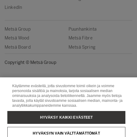
LinkedIn
Metsä Group
Puunhankinta
Metsä Wood
Metsä Fibre
Metsä Board
Metsä Spring
Copyright © Metsä Group
Käytämme evästeitä, jotta sivustomme toimii oikein ja voimme
personoida sisältöä ja mainoksia, tarjota sosiaalisen median
ominaisuuksia ja analysoida tietoliikennettä. Jaamme myös tietoja
tavasta, jolla käytät sivustoamme sosiaalisen median, mainonta- ja
analytiikkakumppaneidemme kanssaa.
HYVÄKSY KAIKKI EVÄSTEET
HYVÄKSYN VAIN VÄLTTÄMÄTTÖMÄT