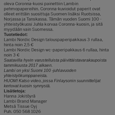
oleva Coronna-kuosi painettiin Lambin
pehmopapereihin. Coronna-kuvioidut paperit ovat
olleet erittäin suosittuja Suomen lisäksi Ruotsissa,
Norjassa ja Tanskassa. Tämän vuoden Suomi 100 -
yhteistyökuosi Juhla korvaa Coronna-kuosin, ja sitä
myydään vain Suomessa.
Tuotetiedot:
Lambi Nordic Design talouspaperipakkaus 3 rullaa,
hinta noin 2,5 €
Lambi Nordic Design wc-paperipakkaus 6 rullaa, hinta
noin 3 €
Saatavilla hyvin varustelluista päivittäistavarakaupoista
tammikuusta 2017 alkaen.
Lambi on yksi Suomi 100 -juhlavuoden
yhteistyökumppaneista.
HUOM! Katso
video, jossa Finlaysonin suunnittelijat
kertovat kuosin synnystä
.
Lisätietoja:
Hanna Jokitöyrä
Lambi Brand Manager
Metsä Tissue Oyj
Puh. 050 568 1026