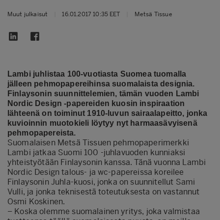
Muut julkaisut
|
16.01.2017 10:35 EET
|
Metsä Tissue
Lambi juhlistaa 100-vuotiasta Suomea tuomalla
jälleen pehmopapereihinsa suomalaista designia.
Finlaysonin suunnittelemien, tämän vuoden Lambi
Nordic Design -papereiden kuosin inspiraation
lähteenä on toiminut 1910-luvun sairaalapeitto, jonka
kuvioinnin muotokieli löytyy nyt harmaasävyisenä
pehmopapereista.
Suomalaisen Metsä Tissuen pehmopaperimerkki
Lambi jatkaa Suomi 100 -juhlavuoden kunniaksi
yhteistyötään Finlaysonin kanssa. Tänä vuonna Lambi
Nordic Design talous- ja wc-papereissa koreilee
Finlaysonin Juhla-kuosi, jonka on suunnitellut Sami
Vulli, ja jonka teknisestä toteutuksesta on vastannut
Osmi Koskinen.
– Koska olemme suomalainen yritys, joka valmistaa