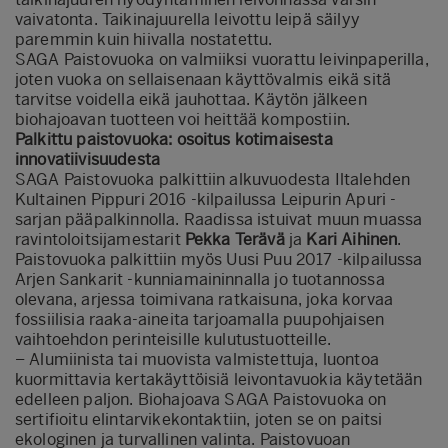
vaivatonta. Taikinajuurella leivottu leipä säilyy
paremmin kuin hiivalla nostatettu.
SAGA Paistovuoka on valmiiksi vuorattu leivinpaperilla,
joten vuoka on sellaisenaan käyttövalmis eikä sitä
tarvitse voidella eikä jauhottaa. Käytön jälkeen
biohajoavan tuotteen voi heittää kompostiin.
Palkittu paistovuoka: osoitus kotimaisesta
innovatiivisuudesta
SAGA Paistovuoka palkittiin alkuvuodesta Iltalehden
Kultainen Pippuri 2016 -kilpailussa Leipurin Apuri -
sarjan pääpalkinnolla. Raadissa istuivat muun muassa
ravintoloitsijamestarit
Pekka Terävä
ja
Kari Aihinen
.
Paistovuoka palkittiin myös Uusi Puu 2017 -kilpailussa
Arjen Sankarit -kunniamaininnalla jo tuotannossa
olevana, arjessa toimivana ratkaisuna, joka korvaa
fossiilisia raaka-aineita tarjoamalla puupohjaisen
vaihtoehdon perinteisille kulutustuotteille.
– Alumiinista tai muovista valmistettuja, luontoa
kuormittavia kertakäyttöisiä leivontavuokia käytetään
edelleen paljon. Biohajoava SAGA Paistovuoka on
sertifioitu elintarvikekontaktiin, joten se on paitsi
ekologinen ja turvallinen valinta. Paistovuoan