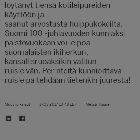
löytänyt tiensä kotileipureiden
käyttöön ja
saanut arvostusta huippukokeilta.
Suomi 100 -juhlavuoden kunniaksi
paistovuokaan voi leipoa
suomalaisten ikiherkun,
kansallisruoaksikin valitun
ruisleivän. Perinteitä kunnioittava
ruisleipä tehdään tietenkin juuresta!
Muut julkaisut
|
17.03.2017 10:48 EET
|
Metsä Tissue