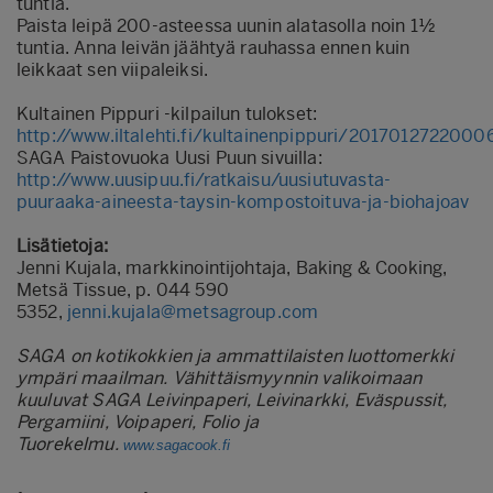
tuntia.
Paista leipä 200-asteessa uunin alatasolla noin 1½
tuntia. Anna leivän jäähtyä rauhassa ennen kuin
leikkaat sen viipaleiksi.
Kultainen Pippuri -kilpailun tulokset:
http://www.iltalehti.fi/kultainenpippuri/201701272200
SAGA Paistovuoka Uusi Puun sivuilla:
http://www.uusipuu.fi/ratkaisu/uusiutuvasta-
puuraaka-aineesta-taysin-kompostoituva-ja-biohajoav
Lisätietoja:
Jenni Kujala, markkinointijohtaja, Baking & Cooking,
Metsä Tissue, p. 044 590
5352,
jenni.kujala@metsagroup.com
SAGA on kotikokkien ja ammattilaisten luottomerkki
ympäri maailman. Vähittäismyynnin valikoimaan
kuuluvat SAGA Leivinpaperi, Leivinarkki, Eväspussit,
Pergamiini, Voipaperi, Folio ja
Tuorekelmu.
www.sagacook.fi