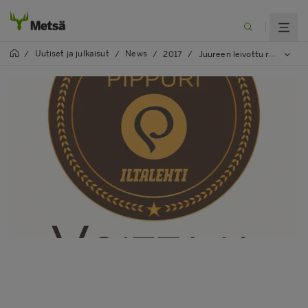
Uutiset ja julkaisut
News
/
/
/
2017
/
Juureen leivottu ruisleipä syntyy käden käänteessä ekologisessa ja palkitussa SAGA Paistovuoassa