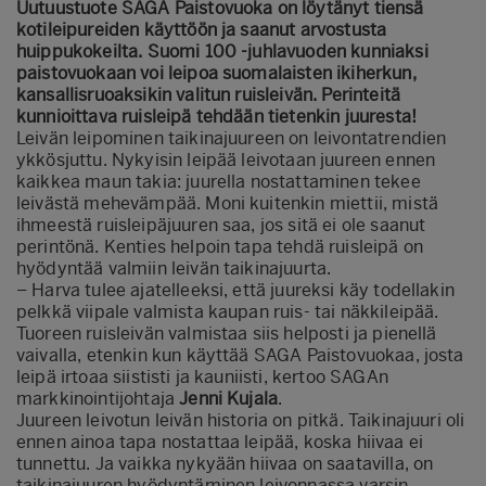
Uutuustuote SAGA Paistovuoka on löytänyt tiensä
kotileipureiden käyttöön ja saanut arvostusta
huippukokeilta. Suomi 100 -juhlavuoden kunniaksi
paistovuokaan voi leipoa suomalaisten ikiherkun,
kansallisruoaksikin valitun ruisleivän. Perinteitä
kunnioittava ruisleipä tehdään tietenkin juuresta!
Leivän leipominen taikinajuureen on leivontatrendien
ykkösjuttu. Nykyisin leipää leivotaan juureen ennen
kaikkea maun takia: juurella nostattaminen tekee
leivästä mehevämpää. Moni kuitenkin miettii, mistä
ihmeestä ruisleipäjuuren saa, jos sitä ei ole saanut
perintönä. Kenties helpoin tapa tehdä ruisleipä on
hyödyntää valmiin leivän taikinajuurta.
– Harva tulee ajatelleeksi, että juureksi käy todellakin
pelkkä viipale valmista kaupan ruis- tai näkkileipää.
Tuoreen ruisleivän valmistaa siis helposti ja pienellä
vaivalla, etenkin kun käyttää SAGA Paistovuokaa, josta
leipä irtoaa siististi ja kauniisti, kertoo SAGAn
markkinointijohtaja
Jenni Kujala
.
Juureen leivotun leivän historia on pitkä. Taikinajuuri oli
ennen ainoa tapa nostattaa leipää, koska hiivaa ei
tunnettu. Ja vaikka nykyään hiivaa on saatavilla, on
taikinajuuren hyödyntäminen leivonnassa varsin