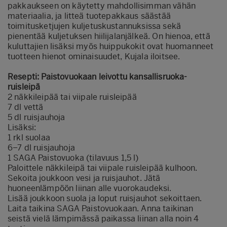
pakkaukseen on käytetty mahdollisimman vähän
materiaalia, ja litteä tuotepakkaus säästää
toimitusketjujen kuljetuskustannuksissa sekä
pienentää kuljetuksen hiilijalanjälkeä. On hienoa, että
kuluttajien lisäksi myös huippukokit ovat huomanneet
tuotteen hienot ominaisuudet, Kujala iloitsee.
Resepti: Paistovuokaan leivottu kansallisruoka-
ruisleipä
2 näkkileipää tai viipale ruisleipää
7 dl vettä
5 dl ruisjauhoja
Lisäksi:
1 rkl suolaa
6–7 dl ruisjauhoja
1 SAGA Paistovuoka (tilavuus 1,5 l)
Paloittele näkkileipä tai viipale ruisleipää kulhoon.
Sekoita joukkoon vesi ja ruisjauhot. Jätä
huoneenlämpöön liinan alle vuorokaudeksi.
Lisää joukkoon suola ja loput ruisjauhot sekoittaen.
Laita taikina SAGA Paistovuokaan. Anna taikinan
seistä vielä lämpimässä paikassa liinan alla noin 4