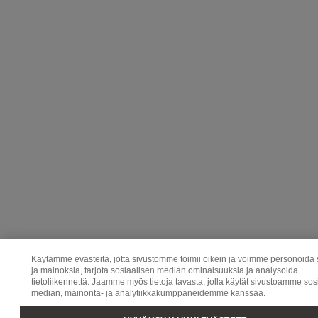
Käytämme evästeitä, jotta sivustomme toimii oikein ja voimme personoida 
ja mainoksia, tarjota sosiaalisen median ominaisuuksia ja analysoida
tietoliikennettä. Jaamme myös tietoja tavasta, jolla käytät sivustoamme sos
median, mainonta- ja analytiikkakumppaneidemme kanssaa.