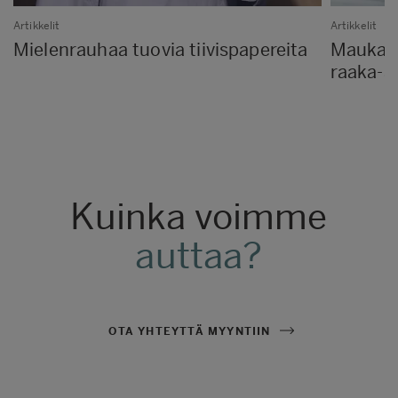
Artikkelit
Artikkelit
Mielenrauhaa tuovia tiivispapereita
Maukas 
raaka-a
Kuinka voimme
auttaa?
OTA YHTEYTTÄ MYYNTIIN