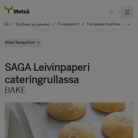
Tiivispaperit
Tiivispaperituotteet
BAK
/
Tuotteet ja palvelut
/
/
/
Show Navigation
SAGA Vuokapaperi
SAGA Leivinpaperi arkkeina
SAGA Leivinpaperi
SAGA Leivinpaperi cateringrullassa
cateringrullassa
SAGA Ruoanlaittopaperi arkkeina
BAKE