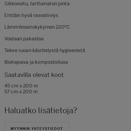
Silikonoitu, tarttumaton pinta
Erittäin hyvä rasvatiiviys
Lämmönsietokykyinen 220°C
Voidaan pakastaa
Tekee ruoan käsittelystä hygieenistä
Biohajoava ja kompostoituva
Saatavilla olevat koot
45 cm x 200 m
57 cm x 200 m
Haluatko lisätietoja?
MYYNNIN YHTEYSTIEDOT