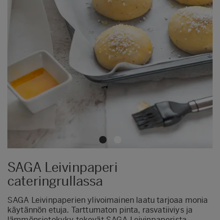
SAGA Leivinpaperi
cateringrullassa
SAGA Leivinpaperien ylivoimainen laatu tarjoaa monia
käytännön etuja. Tarttumaton pinta, rasvatiiviys ja
lämmönsietokyky tekevät SAGA Leivinpaperista