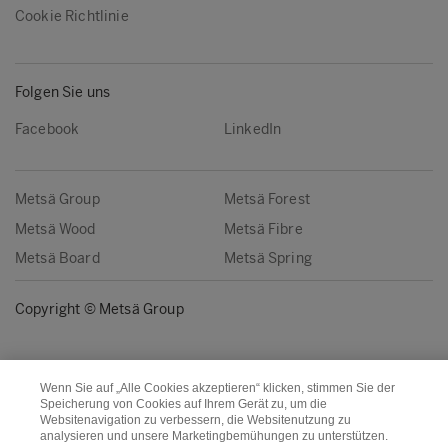
Cookie Richtlinie
Folgen Sie uns
Facebook
LinkedIn
Metsä Group
Metsä Forest
Metsä Wood
Metsä Fibre
Metsä Board
Metsä Spring
Copyright © Metsä Group
Wenn Sie auf „Alle Cookies akzeptieren“ klicken, stimmen Sie der
Speicherung von Cookies auf Ihrem Gerät zu, um die
Websitenavigation zu verbessern, die Websitenutzung zu
analysieren und unsere Marketingbemühungen zu unterstützen.