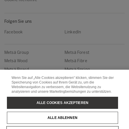
Folgen Sie uns
Facebook
LinkedIn
Metsä Group
Metsä Forest
Metsä Wood
Metsä Fibre
Metsä Board
Metsä Spring
Wenn Sie auf „Alle Cookies akzeptieren“ klicken, stimmen Sie der
Speicherung von Cookies auf Ihrem Gerät zu, um die
Copyright © Metsä Group
Websitenavigation zu verbessern, die Websitenutzung zu
analysieren und unsere Marketingbemühungen zu unterstützen.
ALLE COOKIES AKZEPTIEREN
ALLE ABLEHNEN