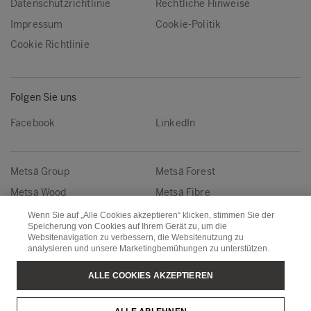
Datenschutzrichtlinie
Rechtliche Hinweise
Impressum
Cookie-Politik
Cookie Richtlinie
Folgen Sie uns
Facebook
LinkedIn
Metsä Group
Metsä Forest
Metsä Wood
Metsä Fibre
Metsä Board
Metsä Spring
Wenn Sie auf „Alle Cookies akzeptieren“ klicken, stimmen Sie der
Speicherung von Cookies auf Ihrem Gerät zu, um die
Websitenavigation zu verbessern, die Websitenutzung zu
Copyright © Metsä Group
analysieren und unsere Marketingbemühungen zu unterstützen.
ALLE COOKIES AKZEPTIEREN