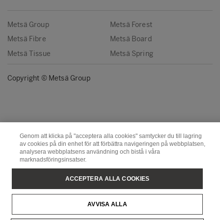
Metsä Group
Metsä Forest
Metsä Fibre
Metsä Board
Metsä Tissue
Metsä Spring
Copyright © Metsä Group
Genom att klicka på "acceptera alla cookies" samtycker du till lagring
av cookies på din enhet för att förbättra navigeringen på webbplatsen,
analysera webbplatsens användning och bistå i våra
marknadsföringsinsatser.
ACCEPTERA ALLA COOKIES
AVVISA ALLA