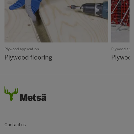
Plywood application
Plywood appl
Plywood flooring
Plywood
Contact us