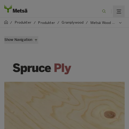
Produkter
Granplywood
/
/
Produkter
/
/
Metsä Wood Spruce
Show Navigation
Metsä Wood Spruce
Metsä Wood Spruce WeatherGuard
Metsä Wood Spruce MouldGuard
Metsä Wood Spruce FireResist
Metsä Wood Spruce Flex