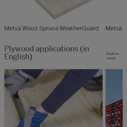
Metsä Wood Spruce WeatherGuard
Metsä W
Plywood applications (in
Explore
English)
wood