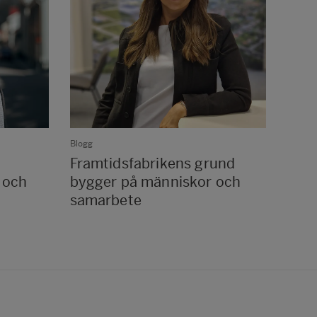
Blogg
Blogg
Framtidsfabrikens grund
Gru
 och
bygger på människor och
bana
samarbete
proj