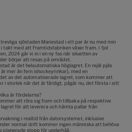
n trevliga sjöstaden Mariestad i ett par år nu med min
i takt med att Framtidsfabriken växer fram. I fjol
 2024 går vi in i en ny fas när siluetten av
ader börjar att resas på området.
stad är det helautomatiska höglagret. En rejäl pjäs
 är mer än fem ishockeyrinkar), med en
andet av det automatiserade lagret, som kommer att
storlek när det är färdigt, pågår nu, det första i sitt
vilka är fördelarna?
kommer att röra sig fram och tillbaka på respektive
lagret för att leverera och hämta pallar från
rvakning i realtid från datorsystemet, inklusive
 Under normal drift kommer ingen människa att behöva
as planerade stopp för underhåll.