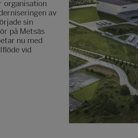
r organisation
derniseringen av
örjade sin
jör på Metsäs
betar nu med
lflöde vid