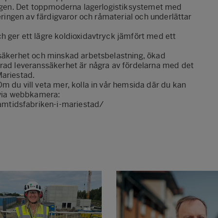
ningen. Det toppmoderna lagerlogistiksystemet med
teringen av färdigvaror och råmaterial och underlättar
h ger ett lägre koldioxidavtryck jämfört med ett
 säkerhet och minskad arbetsbelastning, ökad
trad leveranssäkerhet är några av fördelarna med det
Mariestad.
m du vill veta mer, kolla in vår hemsida där du kan
e via webbkamera:
mtidsfabriken-i-mariestad/