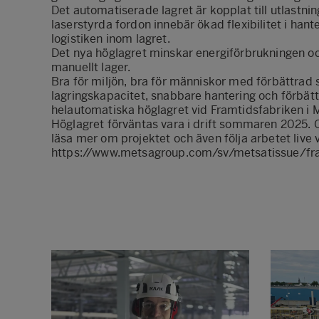
Det automatiserade lagret är kopplat till utlast
laserstyrda fordon innebär ökad flexibilitet i han
logistiken inom lagret.
Det nya höglagret minskar energiförbrukningen oc
manuellt lager.
Bra för miljön, bra för människor med förbättrad
lagringskapacitet, snabbare hantering och förbät
helautomatiska höglagret vid Framtidsfabriken i 
Höglagret förväntas vara i drift sommaren 2025. O
läsa mer om projektet och även följa arbetet liv
https://www.metsagroup.com/sv/metsatissue/fra