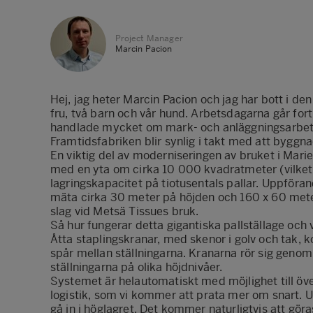
Project Manager
Marcin Pacion
Hej, jag heter Marcin Pacion och jag har bott i de
fru, två barn och vår hund. Arbetsdagarna går fort 
handlade mycket om mark- och anläggningsarbeten,
Framtidsfabriken blir synlig i takt med att byggn
En viktig del av moderniseringen av bruket i Marie
med en yta om cirka 10 000 kvadratmeter (vilket
lagringskapacitet på tiotusentals pallar. Uppför
mäta cirka 30 meter på höjden och 160 x 60 meter i 
slag vid Metsä Tissues bruk.
Så hur fungerar detta gigantiska pallställage och 
Åtta staplingskranar, med skenor i golv och tak, 
spår mellan ställningarna. Kranarna rör sig genom 
ställningarna på olika höjdnivåer.
Systemet är helautomatiskt med möjlighet till öve
logistik, som vi kommer att prata mer om snart.
gå in i höglagret. Det kommer naturligtvis att gör