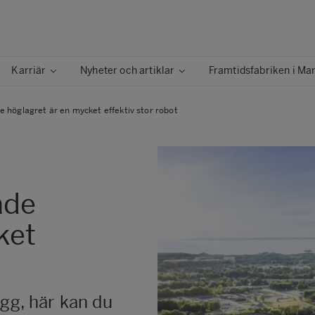
Karriär
Nyheter och artiklar
Framtidsfabriken i Ma
 höglagret är en mycket effektiv stor robot
ade
ket
ogg, här kan du