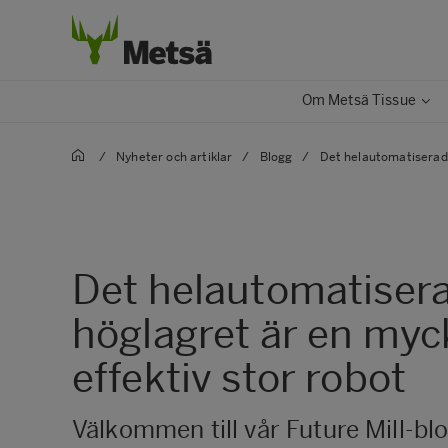
Om Metsä Tissue
/
Nyheter och artiklar
/
Blogg
/
Det helautomatiserade
Det helautomatiser
höglagret är en myc
effektiv stor robot
Välkommen till vår Future Mill-bl