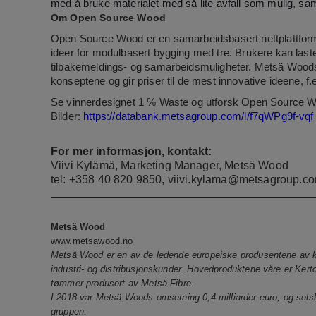
med å bruke materialet med så lite avfall som mulig, sa
Om Open Source Wood
Open Source Wood er en samarbeidsbasert nettplattform d
ideer for modulbasert bygging med tre. Brukere kan laste 
tilbakemeldings- og samarbeidsmuligheter. Metsä Woods
konseptene og gir priser til de mest innovative ideene, f
Se
vinnerdesignet 1 % Waste
og utforsk
Open Source 
Bilder:
https://databank.metsagroup.com/l/f7qWPg9f-vqf
For mer informasjon, kontakt:
Viivi Kylämä, Marketing Manager, Metsä Wood
tel: +358 40 820 9850,
viivi.kylama@metsagroup.c
Metsä Wood
www.metsawood.no
Metsä Wood er en av de ledende europeiske produsentene av ko
industri- og distribusjonskunder. Hovedproduktene våre er Kert
tømmer produsert av Metsä Fibre.
I 2018 var Metsä Woods omsetning 0,4 milliarder euro, og sel
gruppen.