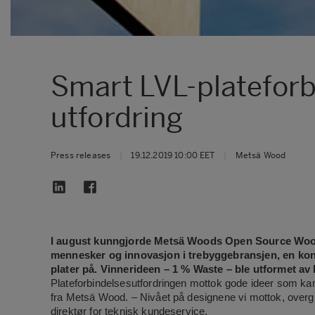
Smart LVL-platefor
utfordring
Press releases
|
19.12.2019 10:00 EET
|
Metsä Wood
I august kunngjorde Metsä Woods Open Source Wood,
mennesker og innovasjon i trebyggebransjen, en konk
plater på. Vinnerideen – 1 % Waste – ble utformet av 
Plateforbindelsesutfordringen mottok gode ideer som kan
fra Metsä Wood. – Nivået på designene vi mottok, overgi
direktør for teknisk kundeservice.