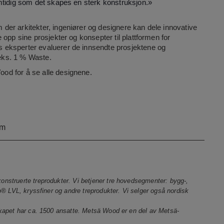
mtidig som det skapes en sterk konstruksjon.»
er arkitekter, ingeniører og designere kan dele innovative
opp sine prosjekter og konsepter til plattformen for
 eksperter evaluerer de innsendte prosjektene og
.eks. 1 % Waste.
Wood
for å se alle designene.
om
nstruerte treprodukter. Vi betjener tre hovedsegmenter: bygg-,
o® LVL, kryssfiner og andre treprodukter. Vi selger også nordisk
skapet har ca. 1500 ansatte. Metsä Wood er en del av Metsä-