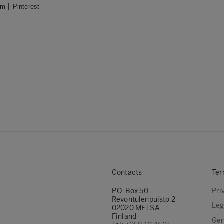
|
am
Pinterest
Contacts
Ter
P.O. Box 50
Pri
Revontulenpuisto 2
Leg
02020 METSÄ
Finland
Gen