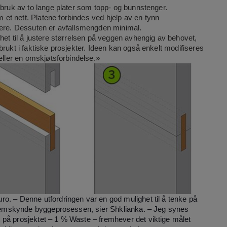
 bruk av to lange plater som topp- og bunnstenger.
t nett. Platene forbindes ved hjelp av en tynn
lere. Dessuten er avfallsmengden minimal.
het til å justere størrelsen på veggen avhengig av behovet,
rukt i faktiske prosjekter. Ideen kan også enkelt modifiseres
eller en omskjøtsforbindelse.»
o. – Denne utfordringen var en god mulighet til å tenke på
 fremskynde byggeprosessen, sier Shklianka. – Jeg synes
 på prosjektet – 1 % Waste – fremhever det viktige målet