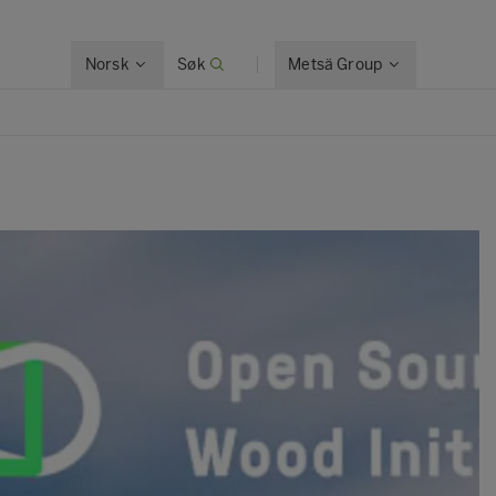
Norsk
Søk
Metsä Group