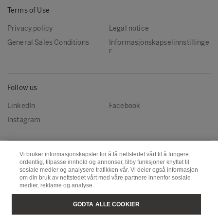
Terms of Use
Privacy policy
Legal notice
General Sales Conditions
Informasjonskapselinnstillinge
r
Follow us
LinkedIn
Facebook
Instagram
Metsä Group
Metsä Forest
Vi bruker informasjonskapsler for å få nettstedet vårt til å fungere
ordentlig, tilpasse innhold og annonser, tilby funksjoner knyttet til
Metsä Fibre
Metsä Board
sosiale medier og analysere trafikken vår. Vi deler også informasjon
om din bruk av nettstedet vårt med våre partnere innenfor sosiale
Metsä Tissue
Metsä Spring
medier, reklame og analyse.
GODTA ALLE COOKIER
Copyright © Metsä Group