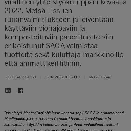
virallinen yhteistyökumppani keväällä
2022. Metsä Tissuen
ruoanvalmistukseen ja leivontaan
käyttäviin biohajoaviin ja
kompostoituviin paperituotteisiin
erikoistunut SAGA valmistaa
tuotteita sekä kuluttaja-markkinoille
että ammattikeittiöihin.
Lehdistötiedotteet
|
15.02.2022 10:15 EET
|
Metsä Tissue
”
Yhteistyö MasterChef-ohjelman kanssa sopii SAGAlle erinomaisesti.
Maailmanlaajuinen, tunnettu formaatti huokuu laadukkuutta ja
kilpailijoiden käyttöön kelpaavat vain parhaat mahdolliset tuotteet.
Tuotteemme täyttävät niin ammattilaisten kuin vaativimmankin