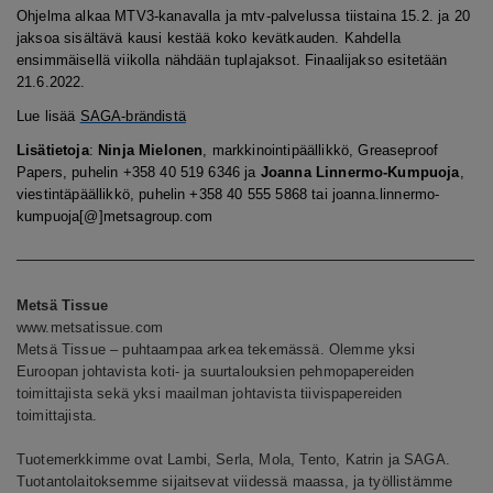
Ohjelma alkaa MTV3-kanavalla ja mtv-palvelussa tiistaina 15.2. ja 20
jaksoa sisältävä kausi kestää koko kevätkauden. Kahdella
ensimmäisellä viikolla nähdään tuplajaksot. Finaalijakso esitetään
21.6.2022.
Lue lisää
SAGA-brändistä
Lisätietoja
:
Ninja Mielonen
, markkinointipäällikkö, Greaseproof
Papers, puhelin +358 40 519 6346 ja
Joanna Linnermo-Kumpuoja
,
viestintäpäällikkö, puhelin +358 40 555 5868 tai joanna.linnermo-
kumpuoja[@]metsagroup.com
Metsä Tissue
www.metsatissue.com
Metsä Tissue – puhtaampaa arkea tekemässä. Olemme yksi
Euroopan johtavista koti- ja suurtalouksien pehmopapereiden
toimittajista sekä yksi maailman johtavista tiivispapereiden
toimittajista.
Tuotemerkkimme ovat Lambi, Serla, Mola, Tento, Katrin ja SAGA.
Tuotantolaitoksemme sijaitsevat viidessä maassa, ja työllistämme