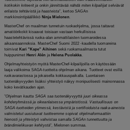
kotikokin kriteerit ja onkin jännittävää nähdä miten kilpailijat selviävät
erilaista tehtävistä ja haasteista
”, kertoo SAGAn
markkinointipäällikkö
Ninja Mielonen
.
MasterChef on maailman tunnetuin ruokaohjelma, jossa taitavat
amatöörikokit kisaavat toisiaan vastaan herkullisissa
haastetehtävissä ruoka-alan ammattilaisten tuomaroidessa
aikaansaannoksia. MasterChef Suomi 2022 -kaudella tuomareina
toimivat
Kari ”Kape” Aihinen
sekä ruokamaailmasta tutut
huippunimet
Henri Alén
ja
Helena Puolakka
.
Ohjelmayhteistyön myötä MasterChef-kilpailijoilla on käytössään
laaja valikoima SAGA-tuotteita ohjelman aikana. Tuotteet ovat esillä
ruokavarastossa ja jokaisella kokkauspaikalla. Luontaisen
tuotenäkyvyyden lisäksi yhteistyö näkyy monipuolisesti mainonnassa
koko kevätkauden ajan.
”
Ohjelman kautta SAGA saa tuotenäkyvyyttä juuri oikeassa
kohderyhmässä ja oikeanlaisessa ympäristössä. Vastuullisuus on
SAGA-tuotteiden ytimessä,
kestävistä ja sertifioiduista raaka-aineista
valmistetut uusiutuvat tuotteemme sopivat ohjelmaformaattiin
hienosti ja yh
teistyö vahvistaa samalla SAGAn tunnettuutta ja
brändimielikuvan kehitystä
”, Mielonen summaa.