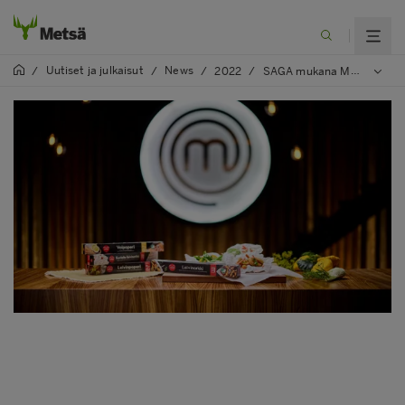
Uutiset ja julkaisut
News
/
/
/
2022
/
SAGA mukana MasterChef Suomi -ohjelman yhteistyökumppanina