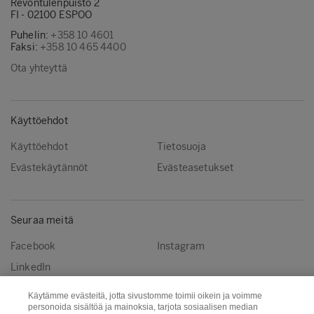
Revontulenpuisto 2
FI - 02100 ESPOO
Puhelin:
+358 10 4601
Faksi:
+358 10 465 4400
Ota yhteyttä
Käyttöehdot
Käyttöehdot
Tietosuoja
Evästekäytännöt
Evästeasetukset
Seuraa meitä
Facebook
Instagram
LinkedIn
Käytämme evästeitä, jotta sivustomme toimii oikein ja voimme
personoida sisältöä ja mainoksia, tarjota sosiaalisen median