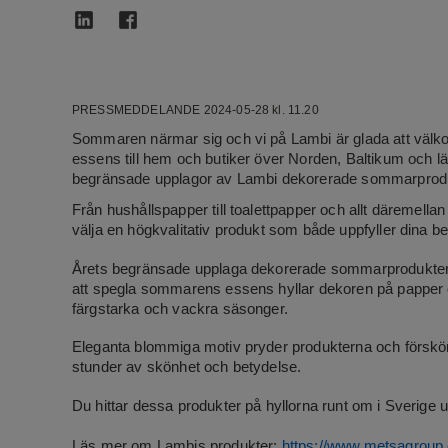
PRESSMEDDELANDE 2024-05-28 kl. 11.20
Sommaren närmar sig och vi på Lambi är glada att välk
essens till hem och butiker över Norden, Baltikum och l
begränsade upplagor av Lambi dekorerade sommarprodukter
Från hushållspapper till toalettpapper och allt däremella
välja en högkvalitativ produkt som både uppfyller dina be
Årets begränsade upplaga dekorerade sommarprodukter 
att spegla sommarens essens hyllar dekoren på papper o
färgstarka och vackra säsonger.
Eleganta blommiga motiv pryder produkterna och förskönar
stunder av skönhet och betydelse.
Du hittar dessa produkter på hyllorna runt om i Sverig
Läs mer om Lambis produkter:
https://www.metsagroup.