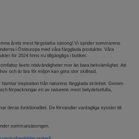
omna årets mest färgstarka säsong! Vi sprider sommarens
änderna i Östeuropa med våra färgglada produkter. Våra
 för 2024 finns nu tillgängliga i butiker.
n omfattar livets nödvändigheter mer än bara bekvämlighet. Att
hov och är bra för miljön kan göra stor skillnad.
hämtar inspiration från naturens färgglada skönhet. Genom
ch förpackningar en av naturens mest betydelsefulla,
 deras funktionalitet. De förvandlar vardagliga sysslor till
e under sommarsäsongen.
com/sv/lambi/decorated/