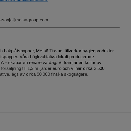
nsson[at]metsagroup.com
bakplåtspapper, Metsä Tissue, tillverkar hygienprodukter
åtspapper. Våra högkvalitativa lokalt producerade
 – skapar en renare vardag. Vi främjar en kultur av
örsäljning till 1,3 miljarder euro
och vi har cirka 2 500
tive, ägs av cirka 90 000 finska skogsägare.