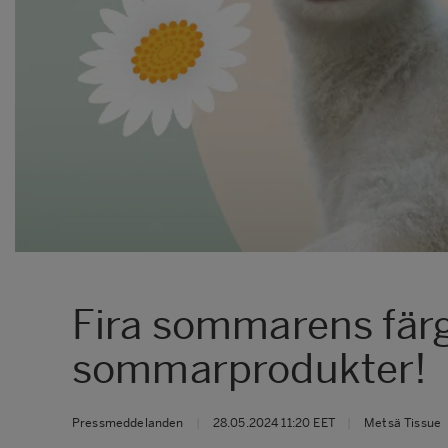
Fira sommarens fär
sommarprodukter!
Pressmeddelanden
|
28.05.2024 11:20 EET
|
Metsä Tissue