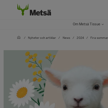
Om Metsä Tissue
/
Nyheter och artiklar
/
News
/
2024
/
Fira sommar