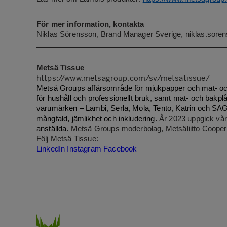
För mer information, kontakta
Niklas Sörensson, Brand Manager Sverige, niklas.sore
Metsä Tissue
https://www.metsagroup.com/sv/metsatissue/
Metsä Groups affärsområde för mjukpapper och mat- och 
för hushåll och professionellt bruk, samt mat- och bakpl
varumärken – Lambi, Serla, Mola, Tento, Katrin och SAGA
mångfald, jämlikhet och inkludering.
År 2023 uppgick vår f
anställda.
Metsä Groups moderbolag, Metsäliitto Coopera
Följ Metsä Tissue:
LinkedIn
Instagram
Facebook