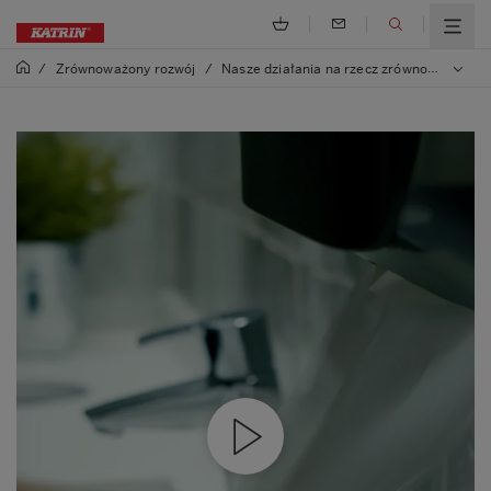
/
Zrównoważony rozwój
/
Nasze działania na rzecz zrównoważonego rozwoju