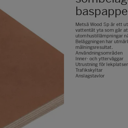
baspappe
Metsä Wood Sp är ett u
vattentät yta som går at
utomhustillämpningar nä
Beläggningen har utmärk
målningsresultat.
Användningsområden
Inner- och ytterväggar
Utrustning för lekplatser
Trafikskyltar
Anslagstavlor