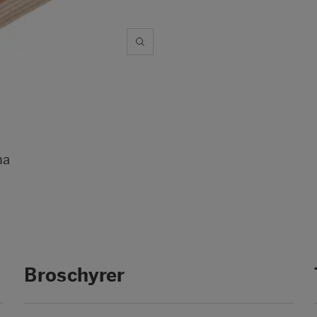
g
na
Broschyrer