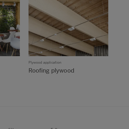
Plywood application
Plywoo
Roofing plywood
Comm