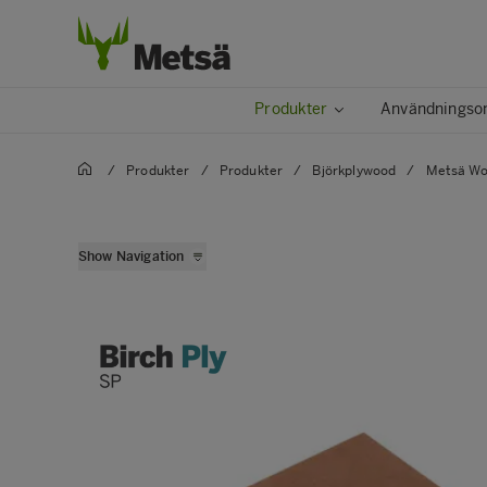
Produkter
Användningso
/
Produkter
/
Produkter
/
Björkplywood
/
Metsä Wo
Metsä Wood Birch
Show Navigation
Metsä Wood Birch XL
Metsä Wood Deck
Metsä Wood Deck XL
Metsä Wood Flex
Metsä Wood Flex L