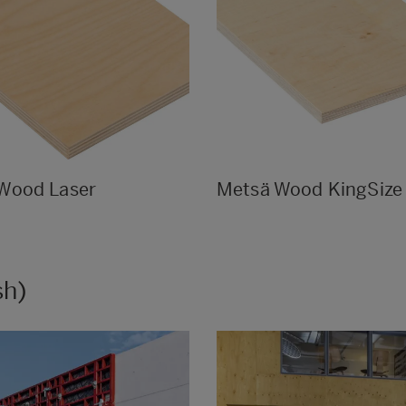
Wood Laser
Metsä Wood KingSize
sh)