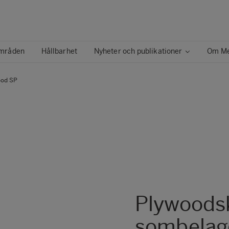
mråden
Hållbarhet
Nyheter och publikationer
Om Me
od SP
Metsä Wood Flex Smooth
Metsä Wood Flex XL
Metsä Wood Floor
Metsä Wood Form
Metsä Wood Form XL
Metsä Wood FormPLUS
Plywoodsk
sombelag