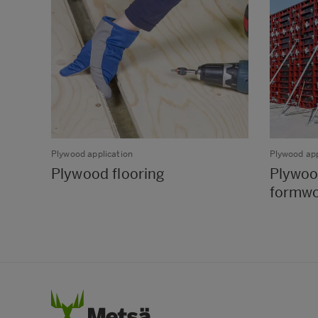
Plywood application
Plywood app
Plywood flooring
Plywoo
formw