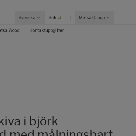
Svenska
Sök
Metsä Group
tsä Wood
Kontaktuppgifter
Metsä Wood Granit
Metsä Wood Integra
Metsä Wood KingSize
Metsä Wood Laser
Metsä Wood SP
Metsä Wood Top
iva i björk
d med målningsbart