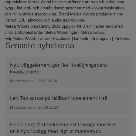
träprodukter. Metsä Wood har som affärsidé att serva kunder inom
bygg-, industri- och distributionsbranschen med konkurrenskraftiga
och miljövänliga träprodukter. Bland Metsä Woods produkter finns
Kerto® LVL, plywood och andra träprodukter.
Metsä Woods omsättning 2019 uppgick till 0,4 miljarder euro med
cirka 1 500 anställda. Metsä Wood ingår i Metsä Group.
Följ Metsä Wood:
Twitter
|
Facebook
|
LinkedIn
|
Instagram
|
Pinterest
Senaste nyheterna
Nytt väggelement ger fler försäljningsbara
kvadratmeter
Meddelanden – 05.11.2024
Lett-Tak satsar på hållbart takelement i trä
Meddelanden – 26.09.2024
Heidelberg Materials Precast Contiga lanserar
unik hybridvägg med lågt klimatavtryck