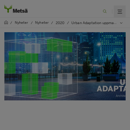
Nyheter
Nyheter
/
/
/
2020
/
Urban Adaptation uppmanar arkitekter att skapa hållbara byggnader