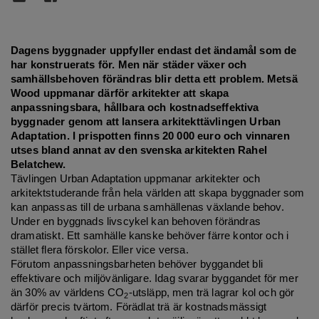
Dagens byggnader uppfyller endast
det
ä
ndam
å
l som de
har konstruerats för. Men när stä
der v
äxer och
samhällsbehoven förändras blir detta ett problem. Metsä
Wood uppmanar därför arkitekter att skapa
anpassningsbara, hållbara och kostnadseffektiva
byggnader genom att lansera arkitekttävlingen Urban
Adaptation. I prispotten finns 20 000 euro och vinnaren
utses bland annat av den svenska arkitekten Rahel
Belatchew
.
Tävlingen Urban Adaptation uppmanar arkitekter och
arkitektstuderande från hela världen att skapa byggnader som
kan anpassas till de urbana samhällenas växlande behov.
Under en byggnads livscykel kan behoven förändras
dramatiskt. Ett samhälle kanske behöver färre kontor och i
stället flera förskolor. Eller vice versa.
Förutom anpassningsbarheten behöver byggandet bli
effektivare och miljövänligare. Idag svarar byggandet för mer
än 30% av världens CO
-utsläpp, men trä lagrar kol och gör
2
därför precis tvärtom. Förädlat trä är kostnadsmässigt