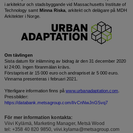
i arkitektur och stadsbyggande vid Massachusetts Institute of
Technology samt
Minna Riska
, arkitekt och delägare på MDH
Arkitekter i Norge.
Om tävlingen
Sista datum för inlämning av bidrag är den 31 december 2020
kl 24:00. Ingen föranmälan krävs.
Förstapriset är 15 000 euro och andrapriset är 5 000 euro.
Vinnarna presenteras i februari 2021.
Ytterligare information finns på
www.urbanadaptation.com
.
Pressbilder:
https://databank.metsagroup.com/l/vCnNwJnGSvq7
För mer information kontakta:
Viivi Kylämä, Marketing Manager, Metsä Wood
tel: +358 40 820 9850,
viivi.kylama@metsagroup.com