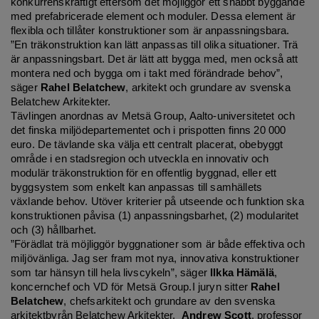
konkurrenskraftigt eftersom det möjliggör ett snabbt byggande
med prefabricerade element och moduler. Dessa element är
flexibla och tillåter konstruktioner som är anpassningsbara.
”En träkonstruktion kan lätt anpassas till olika situationer. Trä
är anpassningsbart. Det är lätt att bygga med, men också att
montera ned och bygga om i takt med förändrade behov”,
säger
Rahel Belatchew
, arkitekt och grundare av svenska
Belatchew Arkitekter.
Tävlingen anordnas av Metsä Group, Aalto-universitetet och
det finska miljödepartementet och i prispotten finns 20 000
euro. De tävlande ska välja ett centralt placerat, obebyggt
område i en stadsregion och utveckla en innovativ och
modulär träkonstruktion för en offentlig byggnad, eller ett
byggsystem som enkelt kan anpassas till samhällets
växlande behov. Utöver kriterier på utseende och funktion ska
konstruktionen påvisa (1) anpassningsbarhet, (2) modularitet
och (3) hållbarhet.
”Förädlat trä möjliggör byggnationer som är både effektiva och
miljövänliga. Jag ser fram mot nya, innovativa konstruktioner
som tar hänsyn till hela livscykeln”, säger
Ilkka Hämälä
,
koncernchef och VD för Metsä Group.I juryn sitter
Rahel
Belatchew
, chefsarkitekt och grundare av den svenska
arkitektbyrån Belatchew Arkitekter,
Andrew Scott
, professor