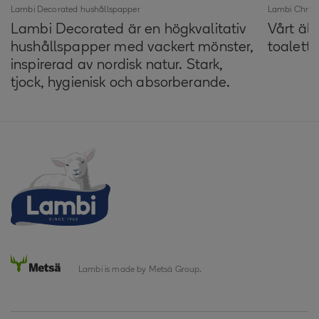
Lambi Decorated hushållspapper
Lambi Christ
Lambi Decorated är en högkvalitativ
Vårt äl
hushållspapper med vackert mönster,
toalett
inspirerad av nordisk natur. Stark,
tjock, hygienisk och absorberande.
Lambi is made by Metsä Group.