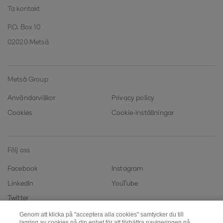
Ta kontakt
P.O. Box 10
02020 Metsä
Metsä Group
Användarvillkor
Privacy policy
Cookies
Cookie-inställningar
Följ oss
Facebook
Instagram
LinkedIn
YouTube
Twitter
Genom att klicka på "acceptera alla cookies" samtycker du till
lagring av cookies på din enhet för att förbättra navigeringen på