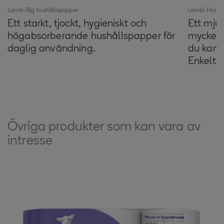
Lambi Big hushållspapper
Lambi Home 
Ett starkt, tjockt, hygieniskt och
Ett mju
högabsorberande hushållspapper för
mycket 
daglig användning.
du kan a
Enkelt 
Övriga produkter som kan vara av
intresse