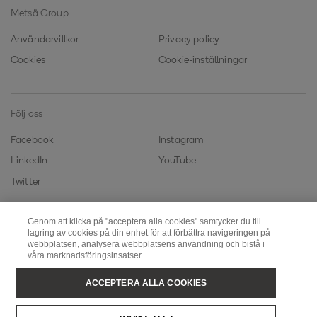
Metsä Group
Användarvillkor
Privacy policy
Cookies
Cookie-inställningar
Följ oss
Facebook
Instagram
LinkedIn
YouTube
Twitter
Genom att klicka på "acceptera alla cookies" samtycker du till
Metsä Fibre
Metsä Wood
lagring av cookies på din enhet för att förbättra navigeringen på
webbplatsen, analysera webbplatsens användning och bistå i
Metsä Board
Metsä Tissue
våra marknadsföringsinsatser.
ACCEPTERA ALLA COOKIES
Copyright © Metsä Group