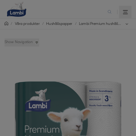
/
/
Hushållspapper
/
Lambi Premium hushållspapper
Våra produkter
Show Navigation
Lambi Classic hushållspapper
Lambi Decorated hushållspapper
Lambi Classic Plus hushållspapper
Lambi Premium hushållspapper
Lambi Home Towel hushållsark
Lambi Big hushållspapper
Lambi Paper Holder arkdispenser