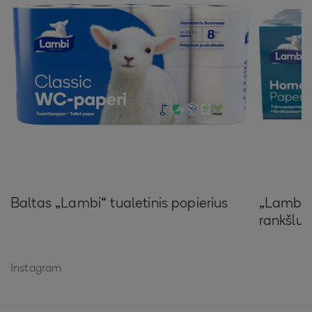
Baltas „Lambi“ tualetinis popierius
„Lambi“ 
rankšluo
Instagram