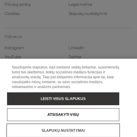
Privacy policy
Legal notice
Cookies
Slapukų nustatymai
Follow us
Instagram
LinkedIn
YouTube
Twitter
Naudojame slapukus, kad svetainė veiktų tinkamai, suasmenintų
turinį bei skelbimus, teiktų socialinės medijos funkcijas ir
analizuotų srautą. Taip pat dalijamės informacija apie tai, kaip
Metsä Fibre
Metsä Wood
naudojatės mūsų svetaine, su savo socialinės medijos,
reklamavimo ir analizės partneriais.
Metsä Tissue
Metsä Board
Metsä Spring
LEISTI VISUS SLAPUKUS
Copyright © Metsä Group
ATSISAKYTI VISŲ
SLAPUKŲ NUSTATYMAI