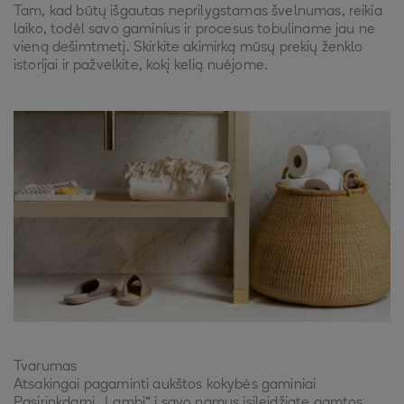
Tam, kad būtų išgautas neprilygstamas švelnumas, reikia
laiko, todėl savo gaminius ir procesus tobuliname jau ne
vieną dešimtmetį. Skirkite akimirką mūsų prekių ženklo
istorijai ir pažvelkite, kokį kelią nuėjome.
Tvarumas
Atsakingai pagaminti aukštos kokybės gaminiai
Pasirinkdami „Lambi“ į savo namus įsileidžiate gamtos