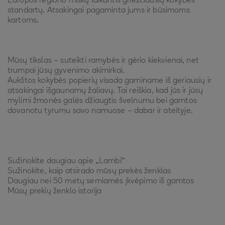
Europos regiono miškų laikantis griežčiausių kokybės
standartų. Atsakingai pagaminta jums ir būsimoms
kartoms.
Mūsų tikslas – suteikti ramybės ir gėrio kiekvienai, net
trumpai jūsų gyvenimo akimirkai.
Aukštos kokybės popierių visada gaminame iš geriausių ir
atsakingai išgaunamų žaliavų. Tai reiškia, kad jūs ir jūsų
mylimi žmonės galės džiaugtis švelnumu bei gamtos
dovanotu tyrumu savo namuose – dabar ir ateityje.
Sužinokite daugiau apie „Lambi“
Sužinokite, kaip atsirado mūsų prekės ženklas
Daugiau nei 50 metų semiamės įkvėpimo iš gamtos
Mūsų prekių ženklo istorija