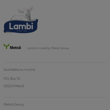
Lambi is made by Metsä Group.
Susisiekite su mumis
P.O. Box 10
02020 Metsä
Metsä Group