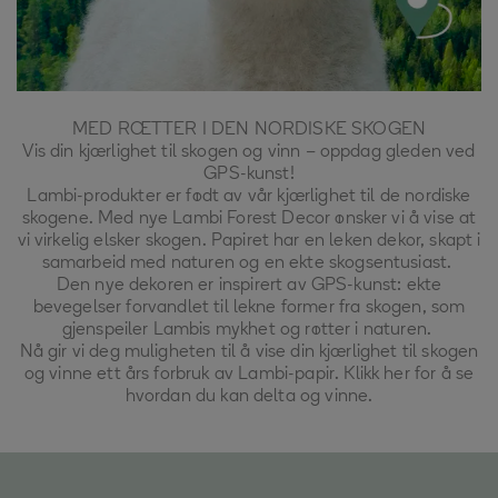
MED RŒTTER I DEN NORDISKE SKOGEN
Vis din kjærlighet til skogen og vinn – oppdag gleden ved
GPS-kunst
!
Lambi
-produkter er født av vår kjærlighet til de nordiske
skogene. Med nye
Lambi
Forest
Decor
ønsker vi å vise at
vi virkelig
elsker
skogen. Papiret har en leken dekor, skapt i
samarbeid med naturen
og en
ekte
skogsentusiast.
Den nye dekoren er inspirert av
GPS-kunst
:
ekte
bevegelser forvandlet til lekne former fra skogen, som
gjenspeiler
Lambis
mykhet og røtter i naturen.
Nå gir vi deg muligheten til å vise din kjærlighet til skogen
og vinne
ett års forbruk av
Lambi
-papir
.
Klikk her
for å se
hvordan du kan delta og vinne
.