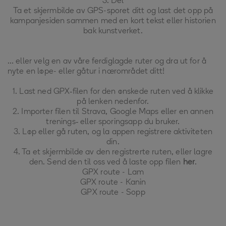
3.
Del
Ta et skjermbilde av GPS-sporet ditt og last det opp på
kampanjesiden sammen med en kort tekst eller historien
bak kunstverket.
… eller velg en av våre ferdiglagde ruter og dra ut for å
nyte en løpe- eller gåtur i nærområdet ditt!
1. Last ned GPX‑filen for den ønskede ruten ved å klikke
på lenken nedenfor.
2. Importer filen til Strava, Google Maps eller en annen
trenings‑ eller sporingsapp du bruker.
3. Løp eller gå ruten, og la appen registrere aktiviteten
din.
4. Ta et skjermbilde av den registrerte ruten, eller lagre
den. Send den til oss ved å laste opp filen
her
.
GPX route - Lam
GPX route - Kanin
GPX route - Sopp