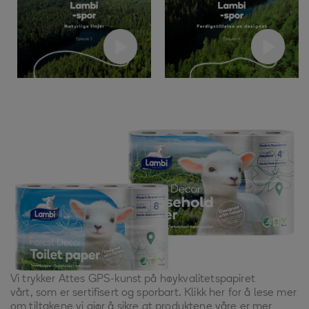
Vi trykker
Attes
GPS-kunst på høykvalitetspapir
et
vårt,
som er sertifisert og sporbar
t
.
Klikk her
for å lese mer
om tiltakene vi gjør
å sikre at produktene våre er
mer