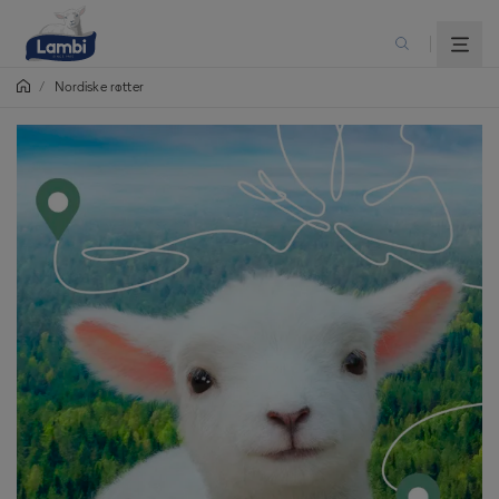
/
Nordiske røtter