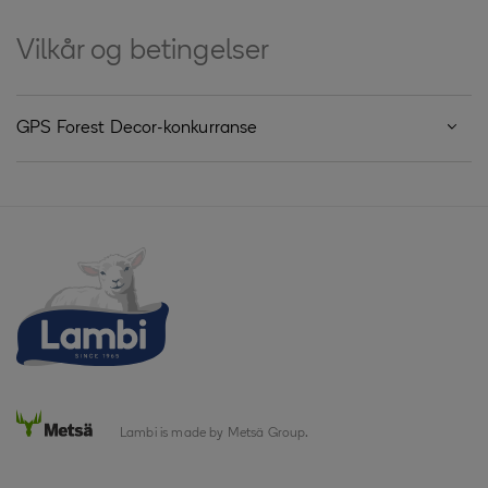
Vilkår og betingelser
GPS Forest Decor-konkurranse
Arrangør
Arrangøren av GPS-konkurransen er Metsä Tissue AB,
Katrinefors bruk, 542 88 Mariestad ("Arrangøren").
Konkurranseperiode
Konkurransen pågår fra 1. juni 2026 til 31. desember 2026.
Trekninger vil finne sted som følger:
juni–august 2026
september 2026–desember 2026
Bidrag innsendt utenfor konkurranseperioden vil ikke bli
akseptert.
Kvalifikasjon
Lambi is made by Metsä Group.
Konkurransen er åpen for personer bosatt i Norge (NO)
som er 18 år eller eldre på tidspunktet for deltakelse.