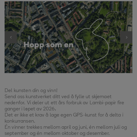
Del kunsten din og vinn!
Send oss kunstverket ditt ved å fylle ut skjemaet
nedenfor. Vi deler ut
ett års forbruk av
Lambi
-papir fire
ganger i løpet av 2026
.
Det er
ikke et krav
å lage egen GPS-kunst for å delta i
konkurransen.
Én
vinner trekkes
mellom april og juni, én mellom juli og
september og én mellom oktober og desember.