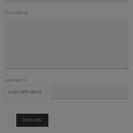
Din melding
Last opp fil
LAST OPP EN FIL
SEND INN